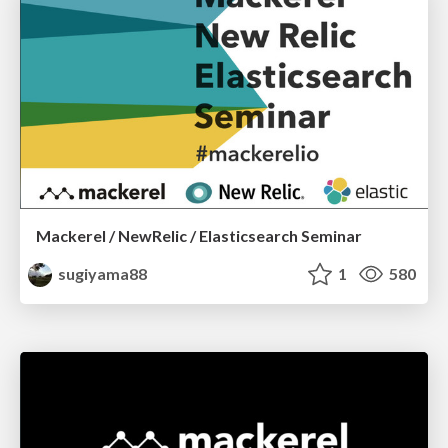
Mackerel / NewRelic / Elasticsearch Seminar
sugiyama88
1
580