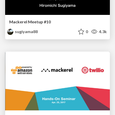
Mackerel Meetup #10
sugiyama88
0
4.3k