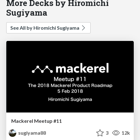
More Decks by Hiromichi
Sugiyama
See All by Hiromichi Sugiyama
Mackerel Meetup #11
sugiyama88
3
12k