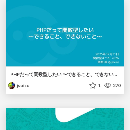
PHPだって関数型したい 〜できること、できないこと〜 / fp-in-php
jsoizo
1
270