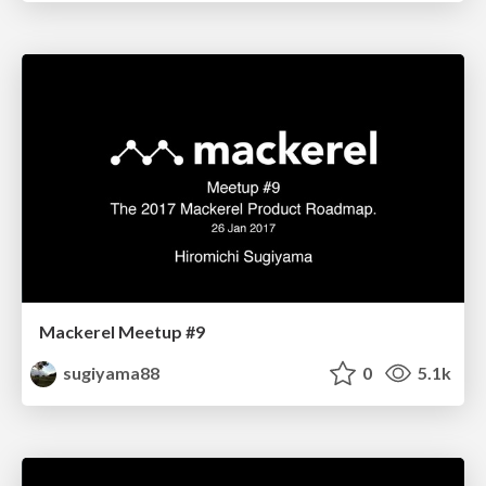
Mackerel Meetup #9
sugiyama88
0
5.1k