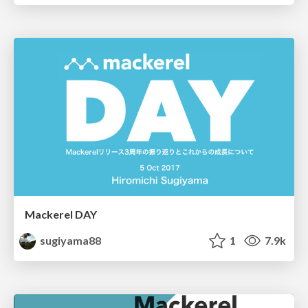
Mackerel DAY
sugiyama88
1
7.9k