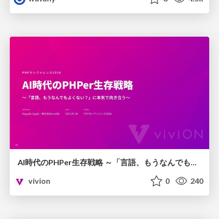
AI時代のPHPer生存戦略 ～「言語、もうなんでもよくない？」に本気で向き合う～
vivion
0
240