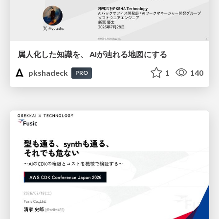
属人化した知識を、 AIが辿れる地図にする
pkshadeck
1
140
PRO