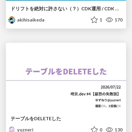
ドリフトを絶対に許さない（？）CDK運用 / CDK Ops with Zero Tolerance for Drifts (?)
akihisaikeda
1
170
テーブルをDELETEした
yuzneri
0
130