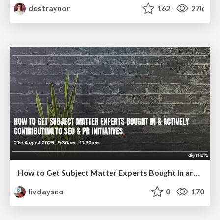
destraynor
162
27k
How to Get Subject Matter Experts Bought In and Actively Contributing to SEO & PR Initiatives.
livdayseo
0
170