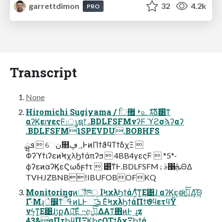
garrettdimon
32
4.2k
PRO
Transcript
None
Hiromichi Sugiyama / ਿࢁ ޿௨ גࣜձࣾ͸ͯͳ
αʔϏεɾγεςϜ։ൃຊ෦ .BDLFSFMνʔϜ ϓϩσϡʔαʔ
.BDLFSFM1SPEVDU.BOBHFS
ܦྺ  େن໛؀ڥͰͷΠϯϑϥΤϯδχΞ 
ΦʔϓϯιʔεͷϞχλϦϯάπʔϧ  4BB4γεςϜ  *5*-
ϕʔεͷαʔϏεϚωδϝϯτ  ͸ͯͳͰ.BDLFSFMࣄۀ΁ܞΘΔ
TVHJZBNB!IBUFOBOFKQ
Monitoringͷॏཁੑ lϞχλϦϯάΛ͍ͯ͠ͳ͚Ε͹ɺ αʔϏε͕ಈ࡞͍ͯ͠Δ͔͑͞Θ͔
Γ·ͤΜɻे෼ͳߟྀͷԼͰઃܭ͞ ΕͨϞχλϦϯάΠϯϑϥετϥΫ
νϟ͕ͳ͚Ε͹ɺࢹքΛด͟͞Εͨ ··ඈߦ͍ͯ͠ΔΑ͏ͳ΋ͷͰ ͢ɻz
43&αΠτϦϥΠΞϏϦςΟΤϯδχΞϦϯά