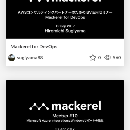
Mackerel for DevOps
sugiyama88
0
560