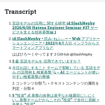
Transcript
言語モデルの活用に 関する研究 id:SlashNephy
2026/6/30 Hatena Engineer Seminar #37 サー
ビスを支える技術基盤編 1
id:SlashNephy • 読み: ねふぃー • Web アプリケー
ションエンジニア • 2022年4月入社 インフラからス
マートフォンアプリなど
はばひろ〜くやってます 2 GitHub @SlashNephy
3 🤖 言語モデルを 活用できていますか？
今日お話しすること チームで実験している 言語モデ
ル の活用例 1. 検索基盤 🔍 ◦ AI エージェントが使い
やすい検索基盤の整備
2. コンテンツ分類 🏷 ◦ テキストコンテンツの属性を
判定・分類 4
5 “投資” 💰 基盤の改善は派手なお披露目にしにく
い… 基盤チームだからこその ”投資” で全社に貢献 ⭐
失敗も “投資”