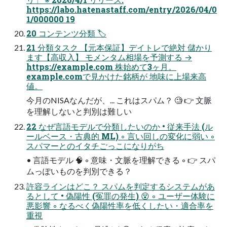
https://labo.hatenastaff.com/entry/2026/04/0
1/000000 19
20 コンテンツ分類 🏷
21 分類タスク 【元本保証】デイトレで絶対 儲かり
ます【高収入】 モメンタム相場を予測する →
https://example.com 株始めて3ヶ月。
example.comで見かけた銘柄が 地味に上場来高
値。
今月のNISAなんだが、... これはスパム？ 🧐 👉 文脈
を理解しないと判別は難しい
22 なぜ言語モデルで分類したいのか • 従来手法 (ル
ールベース・古典的 ML) ◦ 言い回しの変化に弱い ◦
スパマーとのイタチごっこになりがち
• 言語モデル 🧠 ◦ 意味・文脈を理解できる ◦ 👉 スパ
ムっぽいものを判別できる？
許容ラインはどこ？ スパムを判定するシステムがあ
るとして • 偽陽性 (冤罪の発生) 😵 ◦ ユーザー体験に
悪影響 ◦ なるべく偽陽性率を低くしたい・適合率を
重視