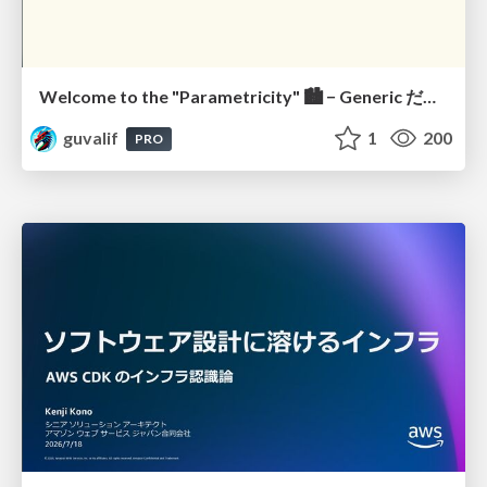
Welcome to the "Parametricity" 🏙️ − Generic だけど Specific な世界 −
guvalif
1
200
PRO