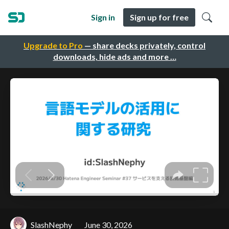
Sign in
Sign up for free
Upgrade to Pro
— share decks privately, control
downloads, hide ads and more …
SlashNephy
June 30, 2026