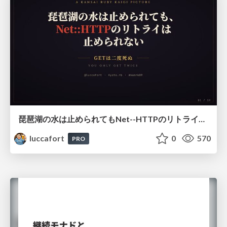
琵琶湖の水は止められてもNet--HTTPのリトライは止められない / You might be able to stop the water flow of Lake Biwa but you can't stop Net::HTTP retries
luccafort
0
570
PRO