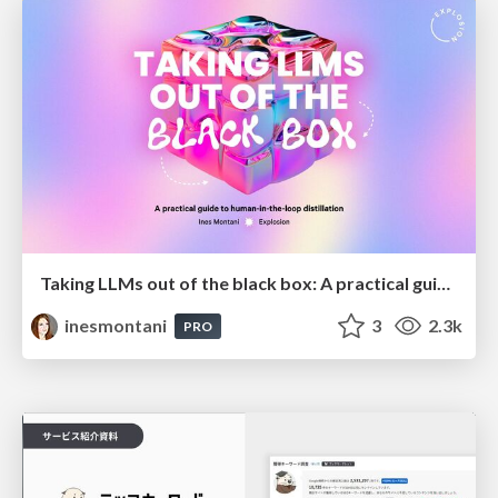
Taking LLMs out of the black box: A practical guide to human-in-the-loop distillation
inesmontani
3
2.3k
PRO