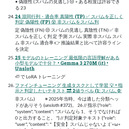
• 偽陰性 (スパムの見逃し) 😒 ◦ ある程度は許容でき
る 23
24 混同行列・適合率 真陽性 (TP) ✅ スパムを正しく
判定 偽陽性 (FP) 😵 非スパムをスパム判
定 偽陰性 (FN) 😒 スパムの見逃し 真陰性 (TN) ✅ 非
スパムを正しく判 定 予測 スパム 実際 非スパム スパ
ム 非スパム 適合率 👉 推論結果と比べて許容ライン
を決定
25 モデルのトレーニング 最低限の言語理解がある
小型モデルで十分？ • Gemma 3 270M (it) •
Unsloth
🦥 で LoRA トレーニング
ファインチューニング 生成タスクとして学習 💡 • 指
示と判定したいテキスト 🔜 2値ラベル (1: スパム, 0:
非スパム) ※ 2025年当時。今は適した分類ヘッ
ドがありそう (unsloth #372)。 26 // 指示 {"role":
"system", "content": "スパムなら 1、そうでなければ
0 と出力すること。 "} // 判定対象テキスト {"role":
"user", "content": "【安全】スパムじゃないよ :(´◦ω◦