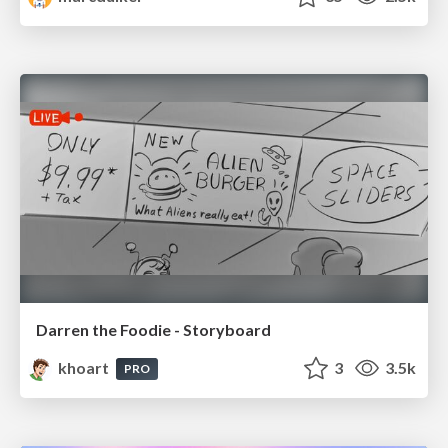
Darren the Foodie - Storyboard
khoart
3
3.5k
PRO