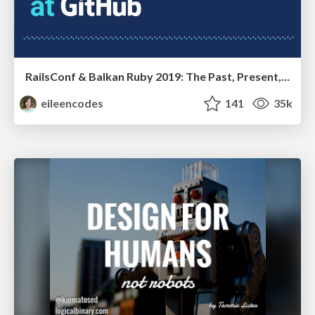
RailsConf & Balkan Ruby 2019: The Past, Present, and Future of Rails at GitHub
eileencodes
141
35k