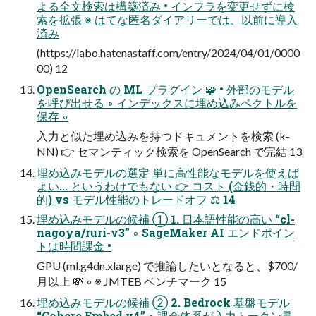
よる全文検索は構築済み • インフラを変更せずに検
索を拡張 ※ はてな匿名ダイアリーでは、以前に導入
済み
(https://labo.hatenastaff.com/entry/2024/04/01/0000
00) 12
OpenSearch の ML プラグイン 🧩 • 外部のモデル
を呼び出せる ◦ インデックスに埋め込みベクトルを
保存 ◦
入力と似た埋め込みを持つドキュメントを検索 (k-
NN) 👉 セマンティック検索を OpenSearch で完結 13
埋め込みモデルの選定 単に高性能なモデルを使えば
よい... というわけでもない 👉 コスト (金銭的・時間
的) vs モデル性能のトレードオフ ⚖ 14
埋め込みモデルの候補 ① 1. 日本語性能の高い “cl-
nagoya/ruri-v3” ◦ SageMaker AI エンドポイン
トは時間課金 •
GPU (ml.g4dn.xlarge) で推論したいとなると、$700/
月以上 💸 ◦ ※ JMTEB ベンチマーク 15
埋め込みモデルの候補 ② 2. Bedrock 基盤モデル
“Cohere Embed v4” ◦ 課金体系が入力トークン量