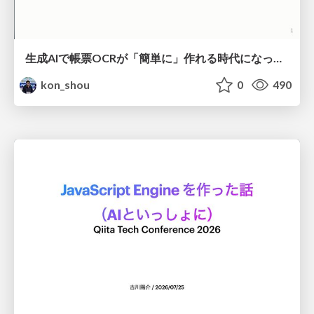
生成AIで帳票OCRが「簡単に」作れる時代になった？
kon_shou
0
490