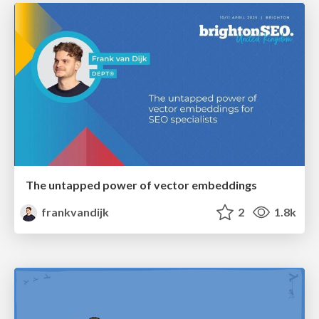
The untapped power of vector embeddings
frankvandijk
2
1.8k