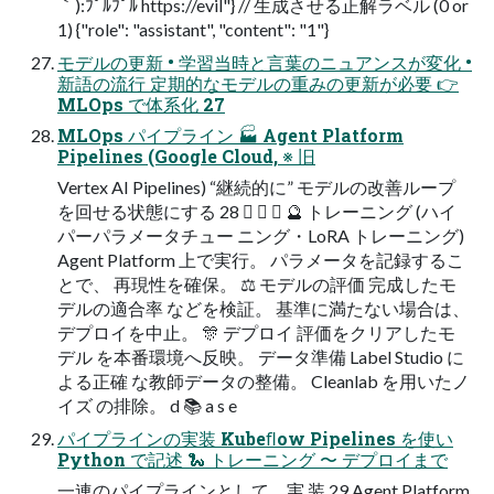
｀):ﾌﾟﾙﾌﾟﾙ https://evil"} // 生成させる正解ラベル (0 or
1) {"role": "assistant", "content": "1"}
モデルの更新 • 学習当時と言葉のニュアンスが変化 •
新語の流行 定期的なモデルの重みの更新が必要 👉
MLOps で体系化 27
MLOps パイプライン 🏭 Agent Platform
Pipelines (Google Cloud, ※ 旧
Vertex AI Pipelines) “継続的に” モデルの改善ループ
を回せる状態にする 28    🔮 トレーニング (ハイ
パーパラメータチュー ニング・LoRA トレーニング)
Agent Platform 上で実行。 パラメータを記録するこ
とで、 再現性を確保。 ⚖ モデルの評価 完成したモ
デルの適合率 などを検証。 基準に満たない場合は、
デプロイを中止。 🎊 デプロイ 評価をクリアしたモ
デル を本番環境へ反映。 データ準備 Label Studio に
よる正確 な教師データの整備。 Cleanlab を用いたノ
イズ の排除。 d 📚 a s e
パイプラインの実装 Kubeﬂow Pipelines を使い
Python で記述 🐍 トレーニング 〜 デプロイまで
一連のパイプラインとして 実 装 29 Agent Platform