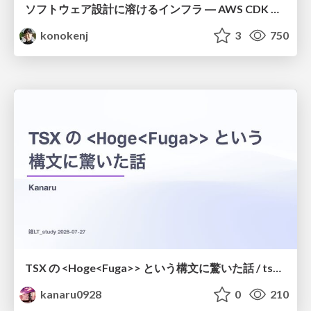
ソフトウェア設計に溶けるインフラ ― AWS CDK のインフラ認識論
konokenj
3
750
TSX の <Hoge<Fuga>> という構文に驚いた話 / tsx-type-argument-syntax
kanaru0928
0
210