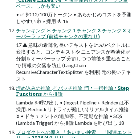
ベース。しかも安い
• ✅ $0.12/100万トークン • あらかじめコストを予測
しやすい 👍 ◦ 採用 🎯 16
チャンキング ✂ チャンク 1 チャンク 2 チャンク 3 オ
ーバーラップ (前後チャンクの重なり)
17 ⚠ 意味の希薄化 長いテキストを1つのベクトルに
変換すると、コンテキストや ニュアンスが希薄化 ✅
分割 & オーバーラップ 分割しつつ前後を重ねること
で 情報の欠落を防止 (LangChain
RecursiveCharacterTextSplitter を利用) 元の長いテキ
スト
埋め込みの推論 🪄 バッチ推論 🗂 • 一括推論 • Step
Functions から推論
Lambda を呼び出し • (Ingest Pipeline + Reindex は不
採用: Bedrock リトライが難しい) リアルタイム推論
⏳ • ドキュメントの追加等、不定期な推論 • SQS
(Lambda Trigger) から推論 Lambda を呼び出し 18
プロダクトへの導入 「あいまい検索」 「関連エント
リ」 ※ 2026/4/1 リリース: