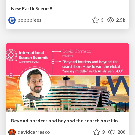
New Earth Scene 8
popppiees
3
2.5k
Beyond borders and beyond the search box: How to win the global "messy middle" with AI-driven SEO
davidcarrasco
3
200