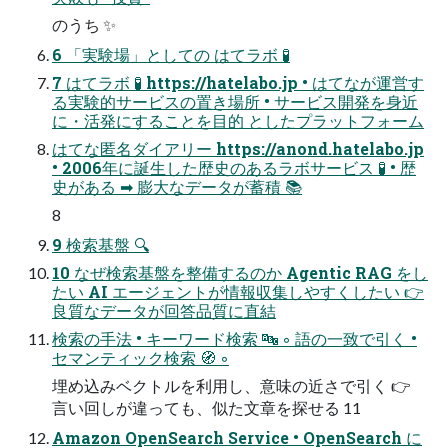
のうち ✨
6 「実験場」としての はてラボ 🧪
7 はてラボ 🧪 https://hatelabo.jp • はてなが運営す
る実験的サービスの置き場所 • サービス開発を身近
に・活発にすることを目的 としたプラットフォーム
はてな匿名ダイアリー https://anond.hatelabo.jp
• 2006年に誕生した歴史のあるラボサービス 🧪 • 歴
史がある ➡ 膨大なデータが蓄積 📚
8
9 検索基盤 🔍
10 なぜ検索基盤を整備するのか Agentic RAG をし
たい AI エージェントが情報収集しやすくしたい 👉
良質なデータが回答品質に直結
検索の手法 • キーワード検索 🔤 ◦ 語の一致で引く •
セマンティック検索 🧭 ◦
埋め込みベクトルを利用し、意味の近さで引く 👉
言い回しが違っても、似た文章を探せる 11
Amazon OpenSearch Service • OpenSearch に