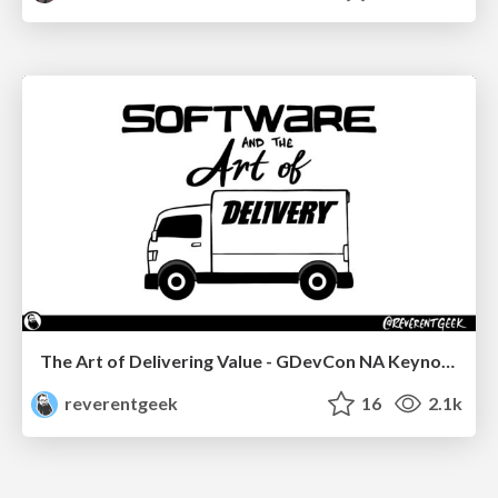
The Art of Delivering Value - GDevCon NA Keynote
reverentgeek
16
2.1k