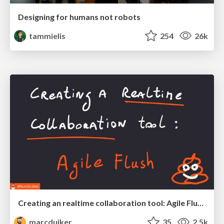
Designing for humans not robots
tammielis
254
26k
Creating an realtime collaboration tool: Agile Flush - .NET Oxford
marcduiker
35
2.5k