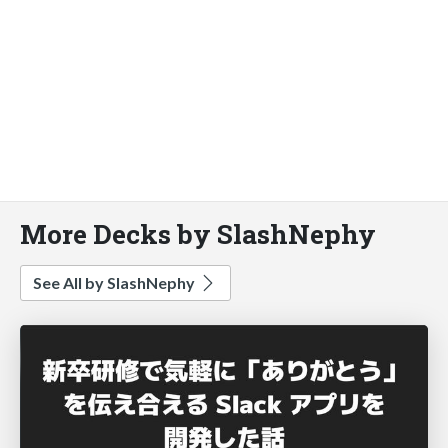
More Decks by SlashNephy
See All by SlashNephy