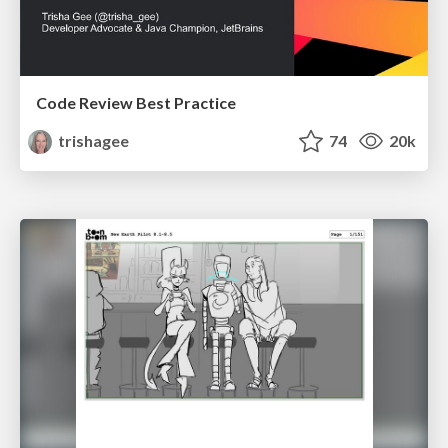
Code Review Best Practice
trishagee
74
20k