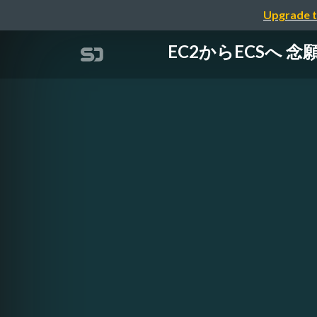
Upgrade t
EC2からECSへ 