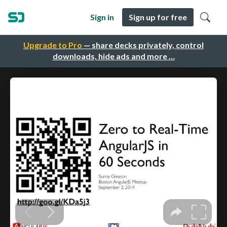
Sign in
Sign up for free
Upgrade to Pro
— share decks privately, control
downloads, hide ads and more …