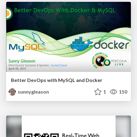
Better DevOps with MySQL and Docker
sunnygleason
1
150