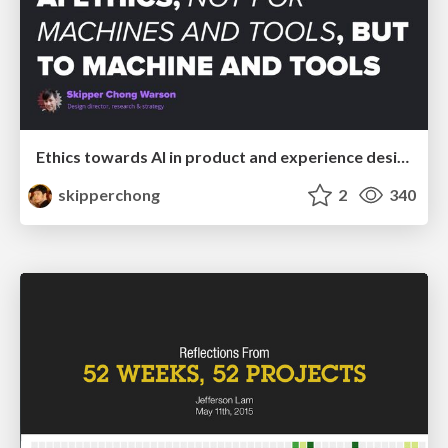
Ethics towards AI in product and experience design
skipperchong
2
340