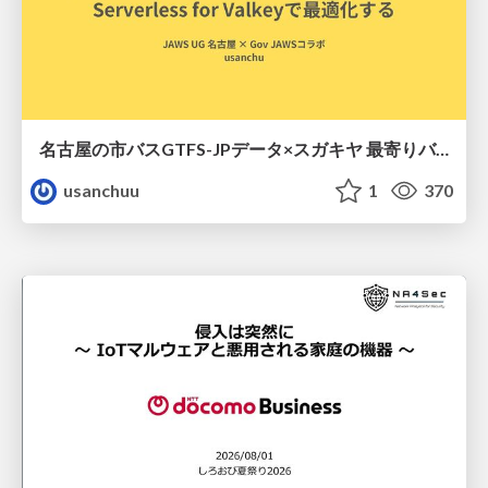
名古屋の市バスGTFS-JPデータ×スガキヤ 最寄りバス停検索をAmazon ElastiCache Serverless for Valkeyで最適化する
usanchuu
1
370