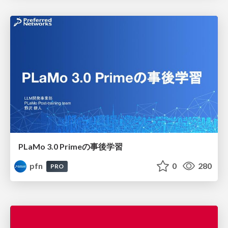
PLaMo 3.0 Primeの事後学習
pfn
0
280
PRO