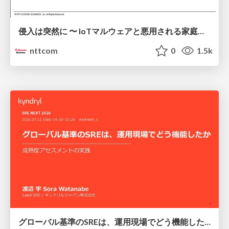
侵入は突然に 〜 IoTマルウェアと悪用される家庭の機器 ～ / When Intrusion Strikes: IoT Malware and the Abuse of Home Devices
nttcom
0
1.5k
グローバル基準のSREは、運用現場でどう機能したか：成熟度アセスメントの実践 ／ SRE NEXT 2026