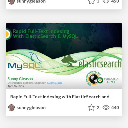
sunnygleason
3
450
Rapid Full-Text Indexing with ElasticSearch and MySQL
sunnygleason
2
440