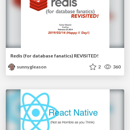
Redis (for database fanatics) REVISITED!
sunnygleason
2
360