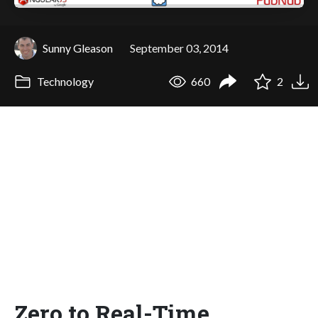
Sunny Gleason
September 03, 2014
Technology
660
2
Zero to Real-Time