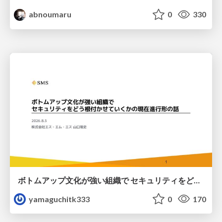
abnoumaru
0
330
ボトムアップ文化が強い組織で セキュリティをどう根付かせていくかの現在進行形の話 / Making Security Stick in a Bottom-Up Organization
yamaguchitk333
0
170