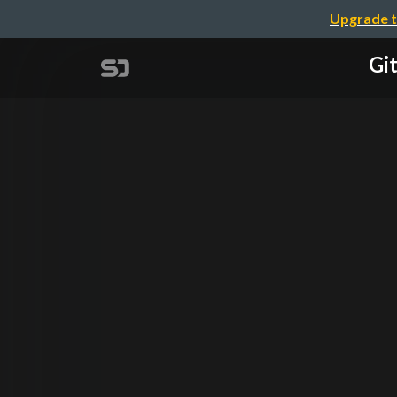
Upgrade t
G