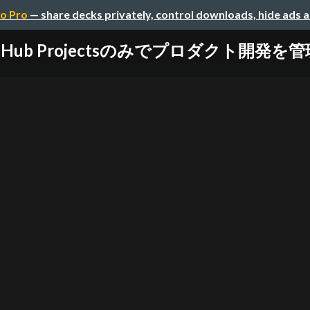
o Pro
— share decks privately, control downloads, hide ads 
itHub Projectsのみでプロダクト開発を