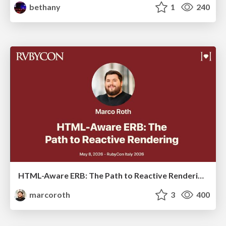
bethany
1
240
HTML-Aware ERB: The Path to Reactive Rendering @ RubyCon 2026, Rimini, Italy
marcoroth
3
400