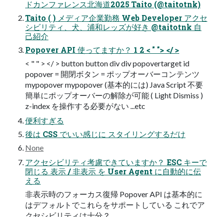
ドカンファレンス北海道2025 Taito (@taitotnk)
Taito ( ) メディア企業勤務 Web Developer アクセ
シビリティ、犬、浦和レッズが好き @taitotnk 自
己紹介
Popover API 使ってますか？ 1 2 < " "> </ >
< " " > </ > button button div div popovertarget id
popover = 開閉ボタン = ポップオーバーコンテンツ
mypopover mypopover (基本的には) Java Script 不要
簡単にポップオーバーの解除が可能 ( Light Dismiss )
z-index を操作する必要がない ...etc
便利すぎる
後は CSS でいい感じに スタイリングするだけ
None
アクセシビリティ考慮できていますか？ ESC キーで
閉じる 表示 / 非表示 を User Agent に自動的に伝
える
非表示時のフォーカス復帰 Popover API は基本的に
はデフォルトでこれらをサポートしている これでア
クセシビリティは十分？