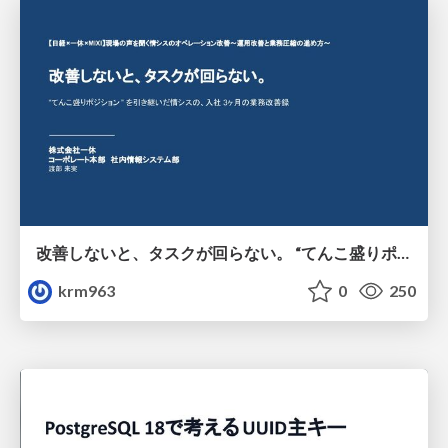
改善しないと、タスクが回らない。 “てんこ盛りポジション” を引き継いだ情シスの、入社3ヶ月の業務改善録
krm963
0
250