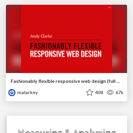
Fashionably flexible responsive web design (full day workshop)
malarkey
408
67k