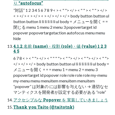
り “autofocus”
”対話” 1 2 3 4 5 6 7 8 9 < > < " "> </ > < " " > < " " > </ >
< > </ > < > </ > < > </ > </ > </ > body button button ul
button button li li li li li li ul body = メニューを開く = =
閉じる menu 1 menu 2 menu 3 popovertarget id
popover popovertargetaction autofocus menu menu
hide
4.1.2 名前 (name)・役割 (role)・値 (value) 1 2 3
4 5
6 7 8 < > < " "> </ > < " " " "> < " "> </ > < " "> </ > < " ">
</ > </ > </ > body button button ul li li li li li li ul body =
メニューを開く = = = menu 1 = menu 2 = menu 3
popovertarget id popover role role role role my-menu
my-menu menu menuitem menuitem menuitem
“popover” は対象の には影響を与えない → 適切なセ
マンティクスを開発者が設定する必要がある “role”
アクセシブルな Popover を 実装していきましょう
Thank you Taito (@taitotnk)