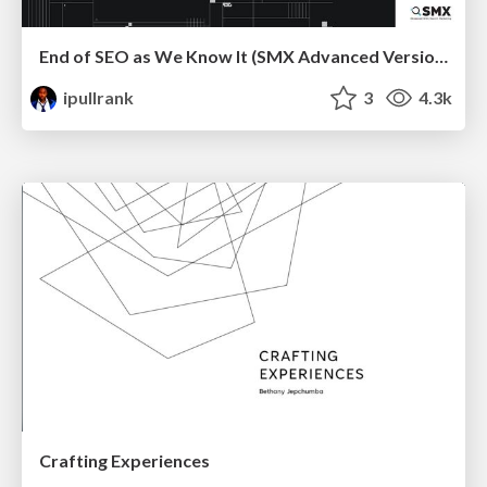
End of SEO as We Know It (SMX Advanced Version)
ipullrank
3
4.3k
Crafting Experiences