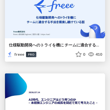
仕様駆動開発へのトライを機に チームに適合する手法を模索し続けている話
freee
0
410
PRO