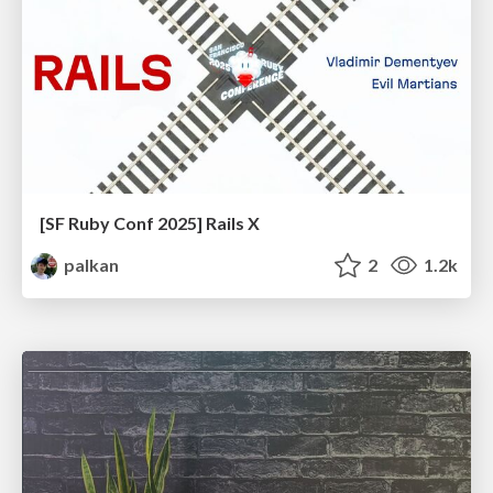
[SF Ruby Conf 2025] Rails X
palkan
2
1.2k