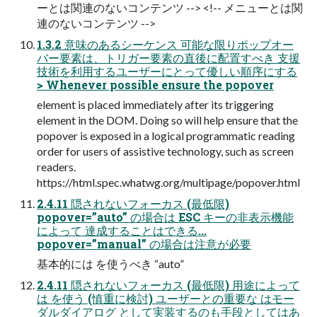
ーとは関連のないコンテンツ --> <!-- メニューとは関
連のないコンテンツ -->
1.3.2 意味のあるシーケンス 可能な限りポップオー
バー要素は、トリガー要素の直後に配置すべき 支援
技術を利用するユーザーにとって優しい順序にする
> Whenever possible ensure the popover
element is placed immediately after its triggering
element in the DOM. Doing so will help ensure that the
popover is exposed in a logical programmatic reading
order for users of assistive technology, such as screen
readers.
https://html.spec.whatwg.org/multipage/popover.html
2.4.11 隠されないフォーカス (最低限)
popover=”auto” の場合は ESC キーの非表示機能
によって 達成することはできる...
popover=”manual” の場合は注意が必要
基本的には を使うべき “auto”
2.4.11 隠されないフォーカス (最低限) 用途によって
は を使う (慎重に検討) ユーザーとの重要な はモー
ダルダイアログ として実装するのも手段としてはあ