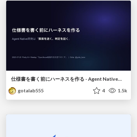
仕様書を書く前にハーネスを作る - Agent Native開発は「探索を速く、判定を固く」
gotalab555
4
1.5k