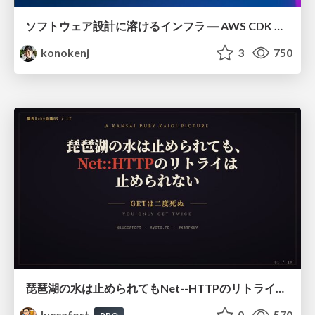
ソフトウェア設計に溶けるインフラ ― AWS CDK のインフラ認識論
konokenj
3
750
琵琶湖の水は止められてもNet--HTTPのリトライは止められない / You might be able to stop the water flow of Lake Biwa but you can't stop Net::HTTP retries
luccafort
0
570