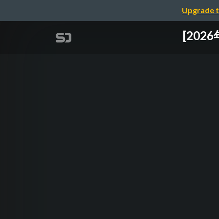
Upgrade t
[20