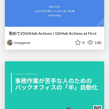
初めてのGitHub Actions / GitHub Actions at First
tooppoo
0
140