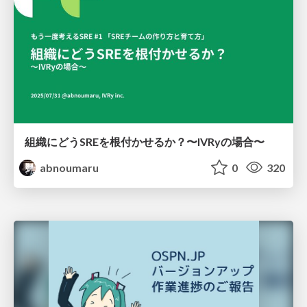
組織にどうSREを根付かせるか？〜IVRyの場合〜
abnoumaru
0
320