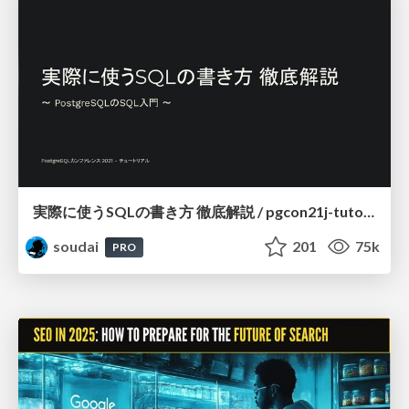
実際に使うSQLの書き方 徹底解説 / pgcon21j-tutorial
soudai
201
75k
PRO