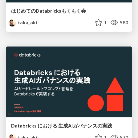
はじめてのDatabricksもくもく会
taka_aki
1
580
Databricks における 生成AIガバナンスの実践
taka_aki
1
570