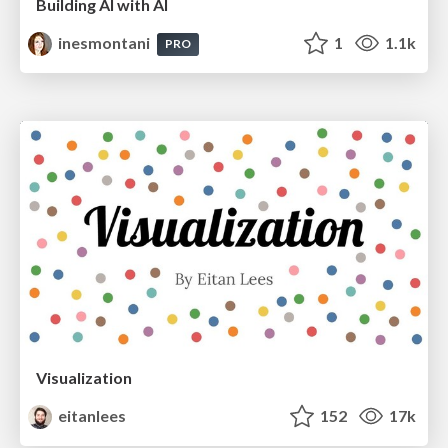
Building AI with AI
inesmontani
1
1.1k
PRO
Visualization
eitanlees
152
17k