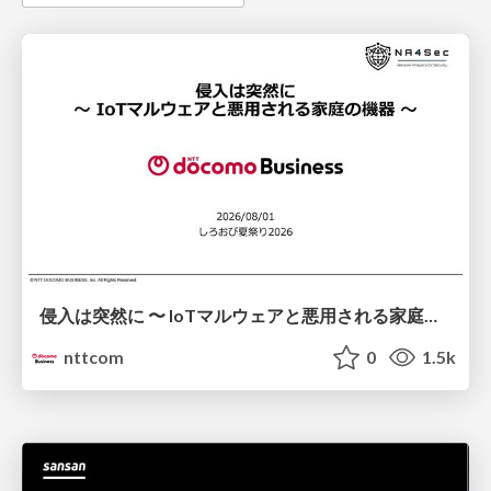
侵入は突然に 〜 IoTマルウェアと悪用される家庭の機器 ～ / When Intrusion Strikes: IoT Malware and the Abuse of Home Devices
nttcom
0
1.5k