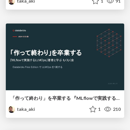
taka_aki
1
91
「作って終わり」を卒業する 『MLflowで実践するLLMOps』著者と学ぶ もくもく会
taka_aki
1
210