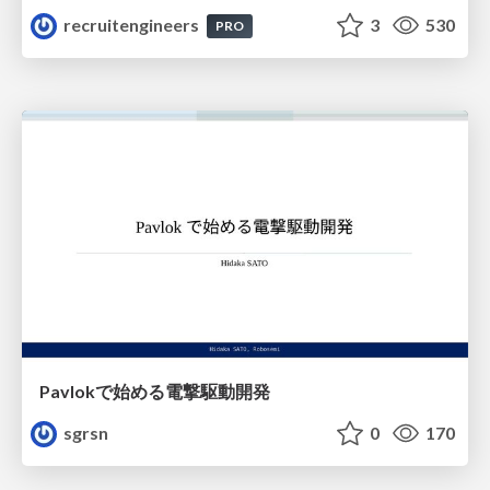
recruitengineers
3
530
PRO
Pavlokで始める電撃駆動開発
sgrsn
0
170