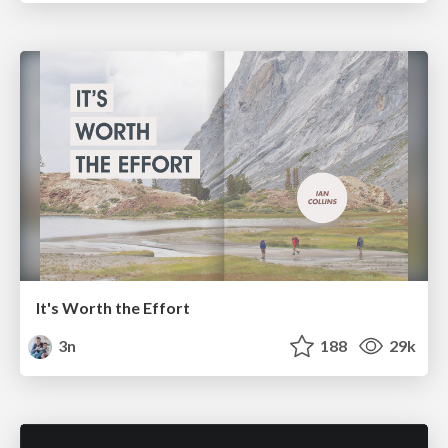
It's Worth the Effort
3n
188
29k