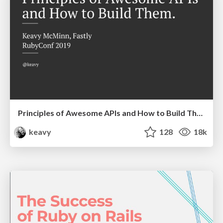
Principles of Awesome APIs and How to Build Them.
keavy
128
18k