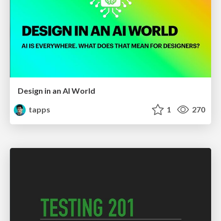
Design in an AI World
tapps
1
270