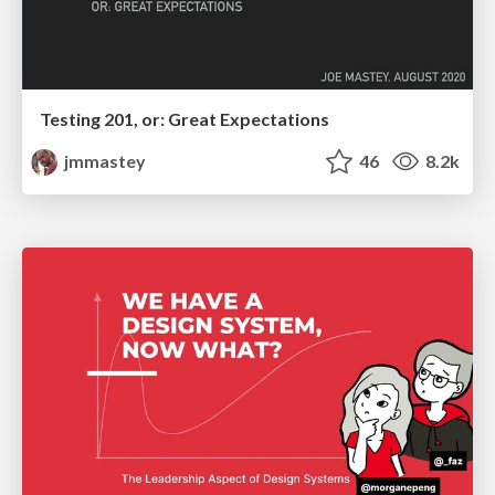
Testing 201, or: Great Expectations
jmmastey
46
8.2k