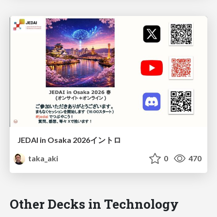
JEDAI in Osaka 2026イントロ
taka_aki
0
470
Other Decks in Technology