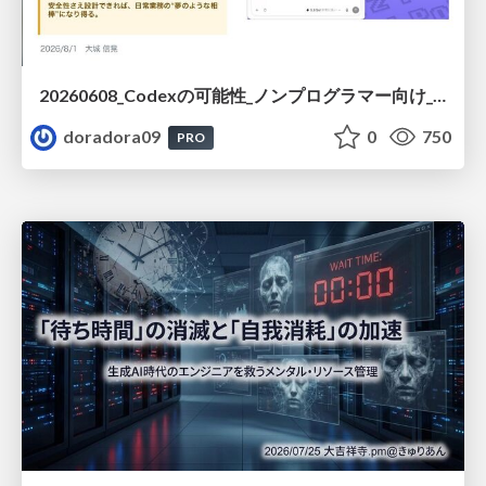
20260608_Codexの可能性_ノンプログラマー向け_大城追記
doradora09
0
750
PRO