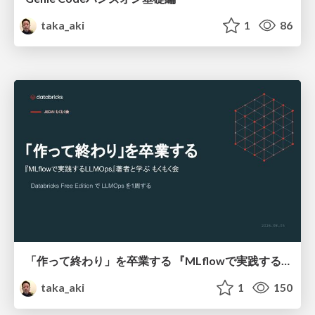
taka_aki
1
86
「作って終わり」を卒業する 『MLflowで実践するLLMOps』著者と学ぶ もくもく会
taka_aki
1
150