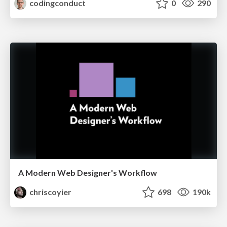
codingconduct
0
290
A Modern Web Designer's Workflow
chriscoyier
698
190k