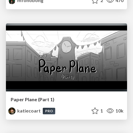
mfonobong
2
470
Paper Plane (Part 1)
katiecoart
1
10k
PRO