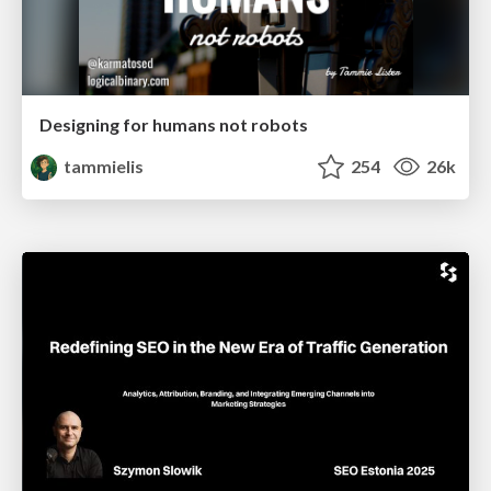
Designing for humans not robots
tammielis
254
26k