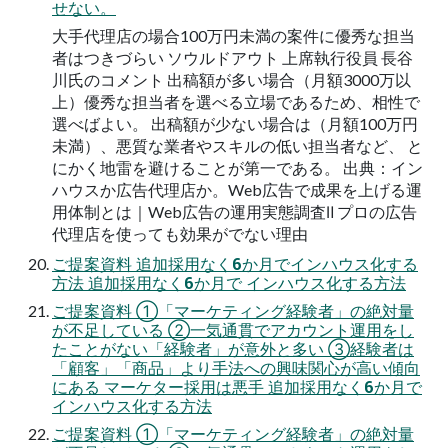
せない。
大手代理店の場合100万円未満の案件に優秀な担当
者はつきづらい ソウルドアウト 上席執行役員 長谷
川氏のコメント 出稿額が多い場合（月額3000万以
上）優秀な担当者を選べる立場であるため、相性で
選べばよい。 出稿額が少ない場合は（月額100万円
未満）、悪質な業者やスキルの低い担当者など、 と
にかく地雷を避けることが第一である。 出典：イン
ハウスか広告代理店か。Web広告で成果を上げる運
用体制とは｜Web広告の運用実態調査Ⅱ プロの広告
代理店を使っても効果がでない理由
ご提案資料 追加採用なく6か月でインハウス化する
方法 追加採用なく6か月で インハウス化する方法
ご提案資料 ①「マーケティング経験者」の絶対量
が不足している ②一気通貫でアカウント運用をし
たことがない「経験者」が意外と多い ③経験者は
「顧客」「商品」より手法への興味関心が高い傾向
にある マーケター採用は悪手 追加採用なく6か月で
インハウス化する方法
ご提案資料 ①「マーケティング経験者」の絶対量