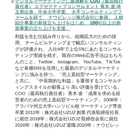
デジタルマーケティングに最適解を COO（最高執行
責任者） エグゼクティブコンサルタント 青木 凌 埼
玉県出身。中央大学卒業。 大手コンサルティングフ
ァームを経て、 ナウビレッジ株式会社に参画。 人材
紹介事業の新規立ち上げをはじめ、 100社以上の新
規事業の立ち上げを支援。
利益を生む仕組み作りから、組織拡大のための採
用、 チームビルディングまで幅広いコンサルティン
グが評価され、 入社4年で上位5%にあたるコンサル
ティング実績を残す。 既存のWeb広告手法はもちろ
んのこと、Twitter、Instagram、 YouTube、TikTok
など各種SNSを活用した最新のデジタルマーケティ
ン グに強みを持つ。「売上直結型マーケティング」
と共に、 「中長期的な利益」を重視するコンサルテ
ィングスタイルが顧客より 高い評価を受けている。
COO（最高執行責任者） 青木 凌 「成果を求める経
営者のための売上直結型マーケティング」 2008年：
アラバマ州立大学ハンツビル校 マーケティング専攻
卒業 2012年：株式会社UZUZ 創業 代表取締役社長
に就任 2018年：株式会社UZUZ 取締役会長に就任
2020年：株式会社UZUZ 退職 2020年：ナウビレッ