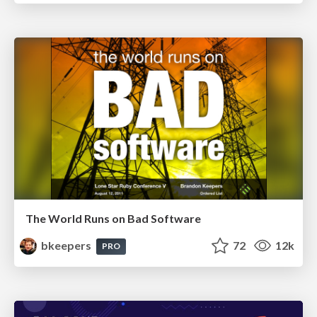
The World Runs on Bad Software
bkeepers
72
12k
PRO