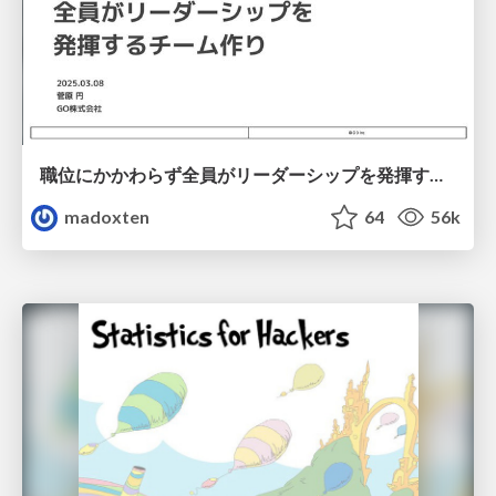
職位にかかわらず全員がリーダーシップを発揮するチーム作り / Building a team where everyone can demonstrate leadership regardless of position
madoxten
64
56k