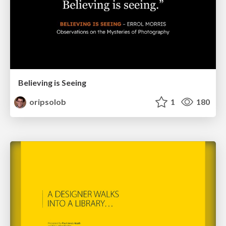
Believing is Seeing
oripsolob
1
180