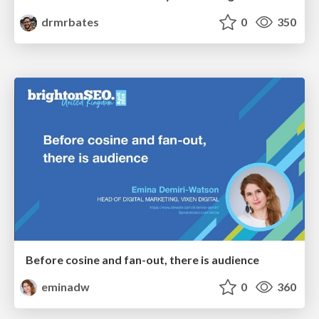
drmrbates
0
350
Before cosine and fan-out, there is audience
eminadw
0
360