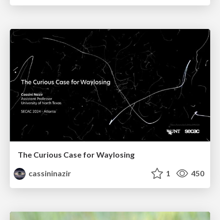
The Curious Case for Waylosing
cassininazir
1
450