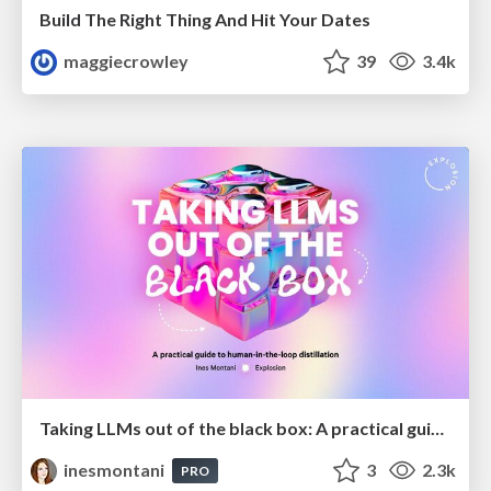
Build The Right Thing And Hit Your Dates
maggiecrowley
39
3.4k
Taking LLMs out of the black box: A practical guide to human-in-the-loop distillation
inesmontani
3
2.3k
PRO