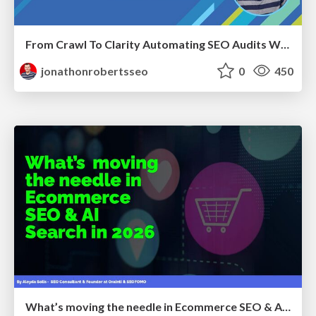
From Crawl To Clarity Automating SEO Audits With Node.JS
jonathonrobertsseo
0
450
What’s moving the needle in Ecommerce SEO & AI Search in 2026