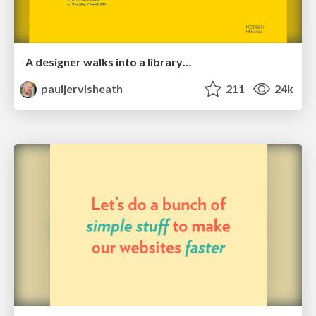
A designer walks into a library…
pauljervisheath
211
24k