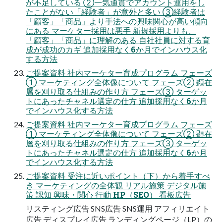
が不足している ②一気通貫でアカウント運用をし
たことがない「経験者」が意外と多い ③経験者は
「顧客」「商品」より手法への興味関心が高い傾向
にある マーケター採用は悪手 新規採用よりも、
「顧客」「商品」に理解のある 自社社員に対する育
成が成功のカギ 追加採用なく6か月でインハウス化
する方法
ご提案資料 社内マーケター育成プログラム フェーズ
① マーケティング全体像について フェーズ② 顕在
層を刈り取る仕組みの作り方 フェーズ③ ターゲッ
トにあったチャネル選定の仕方 追加採用なく6か月
でインハウス化する方法
ご提案資料 社内マーケター育成プログラム フェーズ
① マーケティング全体像について フェーズ② 顕在
層を刈り取る仕組みの作り方 フェーズ③ ターゲッ
トにあったチャネル選定の仕方 追加採用なく6か月
でインハウス化する方法
ご提案資料 受注に近いポイント（下）から着手すべ
き マーケティングの全体観 リアル施策 デジタル施
策 認知 興味・関心 行動 HP（SEO） 看板広告
リスティング広告 SNS広告 SNS運用 アフィリエイト
広告 ディスプレイ広告 ランディングページ（LP）の