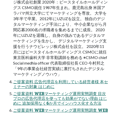
ジ株式会社創業 2020年：ビースタイルホールディン
グス CSMO就任 1987年生まれ。鹿児島出身 米国ア
ラバマ州立大学にてマーケティングを専攻。 大学を
3年半で卒業。2012年にUZUZを設立。 独自のデジ
タルマーケティング手法により、 中小企業ながら月
間応募2000名の求職者を集めるまでに成長。 2020
年にUZUZを退職し、自身の強みであるデジタルマ
ーケティングを生かし、 デジタルマーケティング支
援を行うナウビレッジ株式会社を設立。 2020年11
月にはビースタイルホールディングス CSMOに就任
東京医科歯科大学 非常勤講師を務める ※CSMO chief
Social medhia officer 代表取締役社長 CEO 今村邦之
「9年の事業会社経営実績に裏打ちされたデジタル
マーケティングノウハウ」
ご提案資料 広告代理店を利用している経営者様 本セ
ミナーの対象 はじめに
ご提案資料 WEBマーケティング運用実態調査 目次
プロの広告代理店を使っても効果がでない理由 はじ
めに 追加採用なく6か月でインハウス化する方法
ご提案資料 WEBマーケティング運用実態調査 WEB