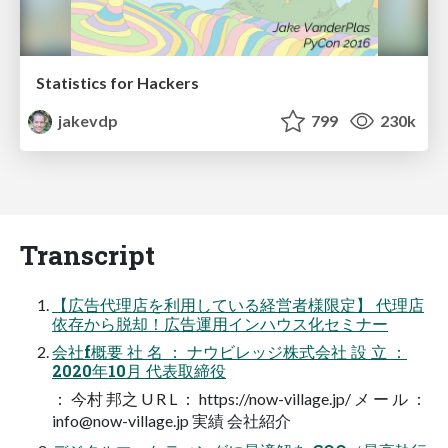
Statistics for Hackers
jakevdp
799
230k
Transcript
【広告代理店を利用している経営者様限定】 代理店
依存から脱却！広告運用インハウス化セミナー
会社f概要 社 名 ： ナウビレッジ株式会社 設 立 ：
2020年10月 代表取締役
： 今村 邦之 U R L ： https://now-village.jp/ メ ー ル ：
info@now-village.jp
実績 会社紹介