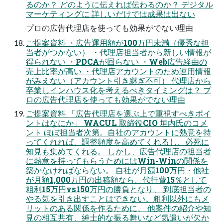
るのか？ どのように伝えれば伝わるのか？ デジタル
マーケティングに 詳しいだけでは成果は出ない
プロの広告代理店を使っても効果がでない理由
ご提案資料 ・広告運用額が100万円未満（優秀な担
当者がつかない） ・代理店担当者から新しい情報が
得られない ・PDCAが回らない ・Web広告経由の
売上比率が高い ・代理店アカウントのため運用情報
がみえない（アカウント引き継ぎ不可） 代理店から
卒業しインハウス化を考えるべきタイミングは？ プ
ロの広告代理店を使っても効果がでない理由
ご提案資料 「広告代理店を選ぶ上で重視すべきポイ
ントはなにか」 WACUL 取締役CIO 垣内氏のコメ
ント ほぼ担当者次第。自社のアカウントに熱意を持
ってくれれば、調整頻度を高めてくれるし、必死に
知見も集めてくれる。 しかし、広告代理店の担当者
に熱意を持ってもらうためにはWin-Winの関係を
築かなければならない。 自社が月額100万円・他社
が月額1,000万円の出稿額なら、代行費15％として
粗利15万円vs150万円の勝負となり、 到底担当者の
やる気を引き出すことはできない。粗利以外にもメ
リットのある関係を作るために、 他案件の紹介や知
見の相互共有、紳士的な振る舞いなど気遣いが欠か