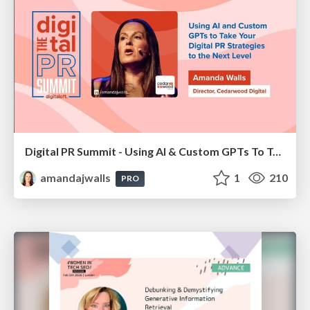
Digital PR Summit - Using AI & Custom GPTs To Take Your Digital PR Campaigns To The Next Level [Amanda Walls]
amandajwalls
1
210
PRO