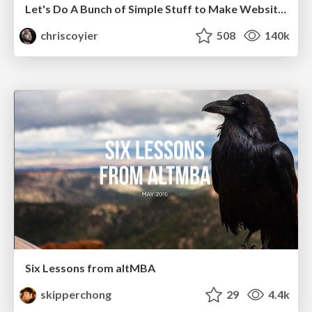
Let's Do A Bunch of Simple Stuff to Make Websites Faster
chriscoyier
508
140k
Six Lessons from altMBA
skipperchong
29
4.4k