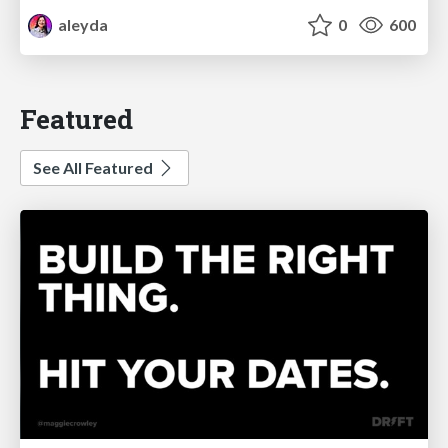
aleyda
0
600
Featured
See All Featured