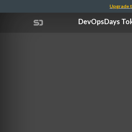
Upgrade t
DevOpsDays