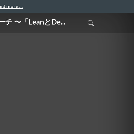
and more …
 〜「LeanとDe...