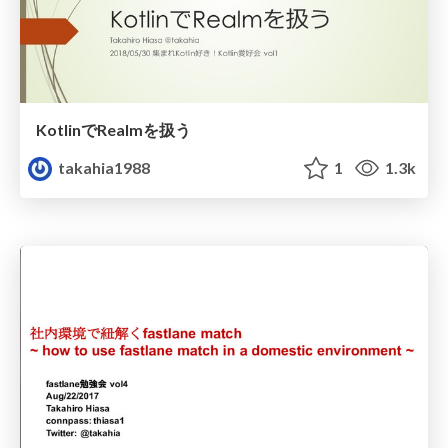
KotlinでRealmを扱う
takahia1988
1
1.3k