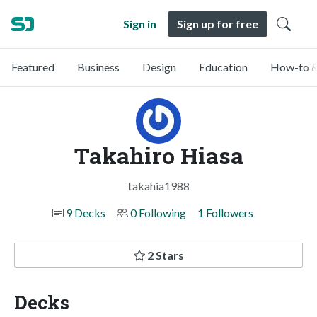
Sign in
Sign up for free
Featured
Business
Design
Education
How-to &
Takahiro Hiasa
takahia1988
9 Decks
0 Following
1 Followers
2 Stars
Decks