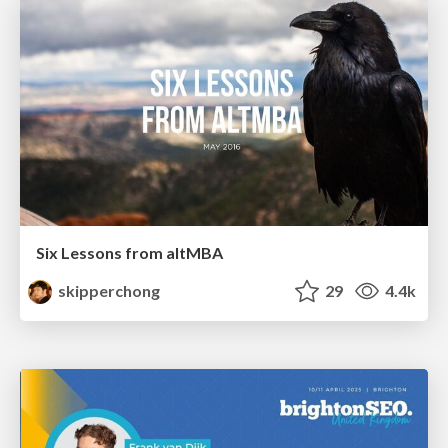
Six Lessons from altMBA
skipperchong
29
4.4k