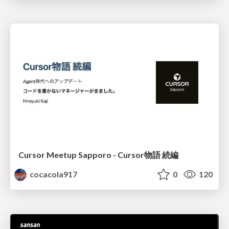
Cursor Meetup Sapporo - Cursor物語 続編
cocacola917
0
120