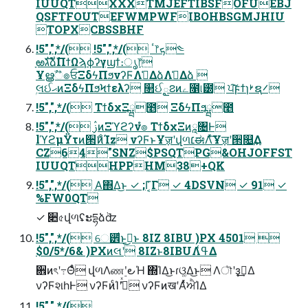
IUUQTXXXTMJEFTIBSFOFUEBJ
QSFTFOUTEFWMPWFIBOHBSGMJHIU
TOPXCBSSBHF
!5",",*/( !5",",*/( ٴ෦ܟ༤
ָఱגࣜձࣾΠϯΩϡϕʔγϣϯ։ൃ෦
Ұൠࣾஂ๏ਓΞδϟΠϧνʔϜΛࢧ͑ΔձΛࢧ͑Δձ 
ۭલઈޙͷΞδϟΠϧϞϯελʔ ௒ઈౖ౭ͷے೑୲౰ ਪ͠ϝϯɿࢁຊ࠼
!5",",*/( ΤϯδχΞྺ೥ ΞδϟΠϧྺ೥
!5",",*/( ࢲͷΞϓϩʔνํ๏ ΤϯδχΞͷཱ৔Ͱ
lϓϩμΫτͷ੒ޭͷͨΊz νʔϜͱҰॹʹվળ׆ಈΛͯ͠Ұॹʹ੒௕͢Δ
CZ64"SNZ$PSQTPG&OHJOFFST
IUUQTHPPHM38+QK
!5",",*/( Α͘΍Δ͜ͱ ✓ ;Γ͔͑Γ ✓ 4DSVN ✓ 91 ✓
%FW0QT
✓ ૊৫վળʢະདྷձٞʣ
!5",",*/( େ੾ͩͱࢥ͏͜ͱ 8IZ 8IBU )PX 4501 
$0/5*/6& )PXͷલʹ 8IZͱ8IBUΛߟ͑Δ
਎ͷৎʹ߹Θͤͨ վળΛண࣮ʹ౿Ή ΍ΊΔ͜ͱɾଓ͚Δ͜ͱ Λৗʹҙࣝ͢Δ
νʔϜશһͰ νʔϜͷͨΊʹߟ͑ͯ νʔϜͷखʹΑͬͯਐΊΔ
!5",",*/(