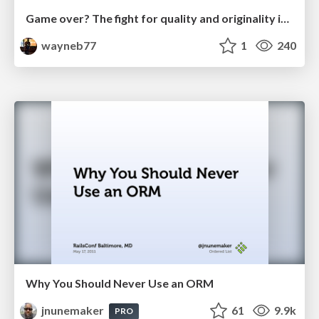
Game over? The fight for quality and originality in the time of robots
wayneb77
1
240
Why You Should Never Use an ORM
jnunemaker
61
9.9k
PRO