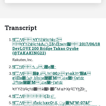
Transcript
!5",",*/( Ϟϒϓϩάϥϛϯάͱ͍͏ಇ͖ํ
ϞϒϓϩάϥϛϯάΛ௨ͯ͠ݟͨΞδϟΠϧͷਅ਷ 2017/06/18
DevLOVE 200 Bridge Takao Oyobe
(@TAKAKING22)
Rakuten, Inc.
!5",",*/( ݩؾ ࠓ೔ͷ͓౔࢈
!5",",*/( ஫ҙࣄ߲ 0, ࣸਅࡱӨ0,Ͱ͢ γϟολʔԻʹ͝஫ҙΛ
εϥΠυ͸ެ։ࡁͰ͢ ձࣾશମͷ࿩͸͠·ͤΜ ࢲୡͷ࿩Ͱ͢ʢυϯʣ
ڭՊॻͷ࿩͸͠·ͤΜ ࢲୡͷ࿩Ͱ͢ʢυϯʣ
Ϟϒϓϩάϥϛϯά͸ ۜͷ஄ؙͰ͸͋Γ·ͤΜ ແԻΧϝϥΞϓϦ͕͋Δͦ͏Ͱ͢
!5",",*/( ճ͓ΊͰͱ͏͍͟͝·͢
!5",",*/( ॳΊͯͷίϛϡχςΟࢀՃˍൃද͸%FW-07&Ͱͨ͠