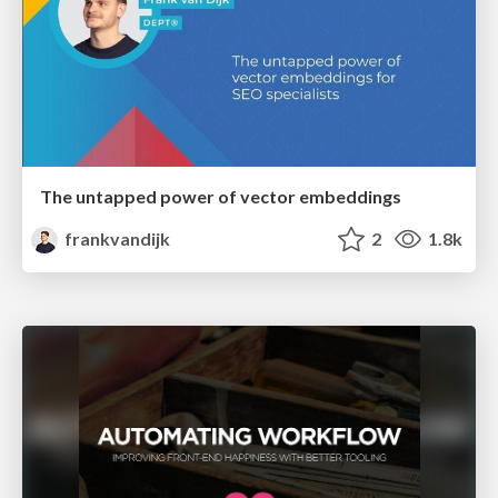
The untapped power of vector embeddings
frankvandijk
2
1.8k