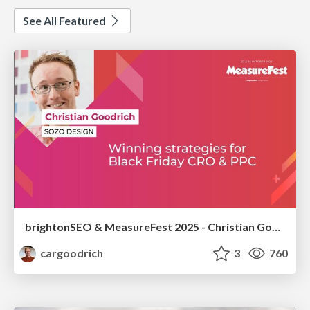
See All Featured
brightonSEO & MeasureFest 2025 - Christian Goodrich - Winning strategies for Black Friday CRO & PPC
cargoodrich
3
760