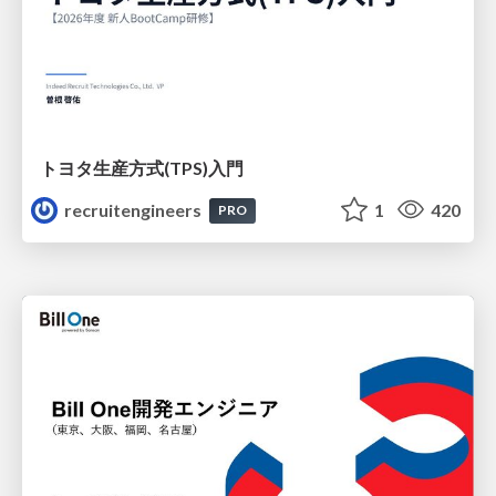
トヨタ⽣産⽅式(TPS)⼊⾨
recruitengineers
1
420
PRO