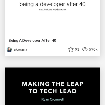
Being A Developer After 40
akosma
91
590k