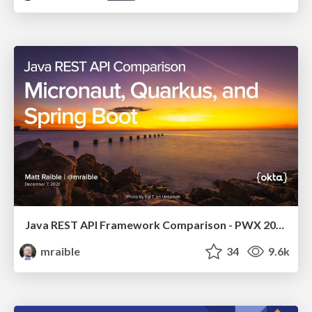
Java REST API Framework Comparison - PWX 2021
mraible
34
9.6k