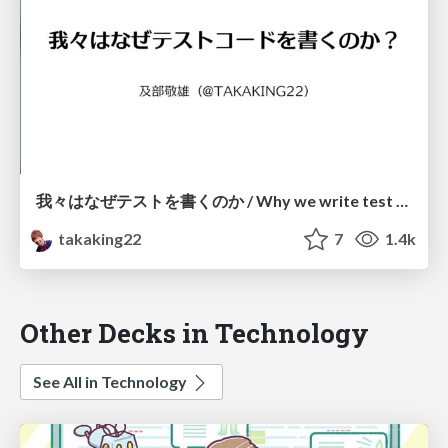
我々はなぜテストを書くのか / Why we write test codes
takaking22
7
1.4k
Other Decks in Technology
See All in Technology