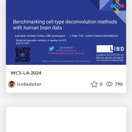
WCS-LA-2024
lcolladotor
0
790