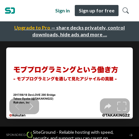
Sign in
Sign up for free
Upgrade to Pro
— share decks privately, control
downloads, hide ads and more …
SiteGround - Reliable hosting with speed,
·
→
SPONSORED
security, and support you can count on.