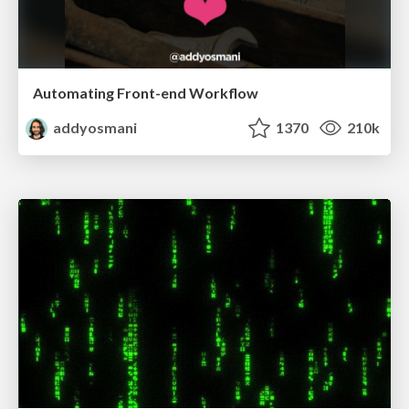
Automating Front-end Workflow
addyosmani
1370
210k