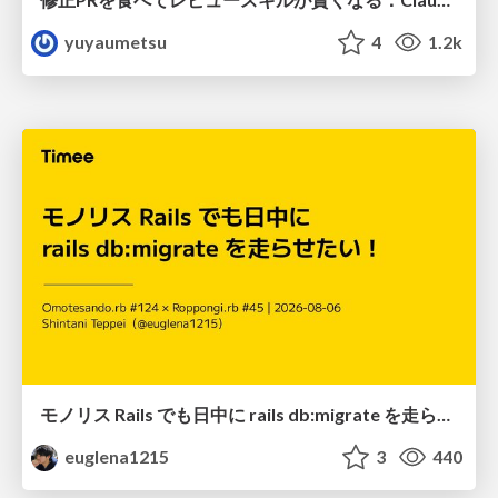
yuyaumetsu
4
1.2k
モノリス Rails でも日中に rails db:migrate を走らせたい！ / Daytime rails db:migrate on Monolithic Rails!
euglena1215
3
440