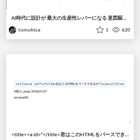
AI時代に設計が 最大の生産性レバーになる 意図駆動開発とデータを消さない設計｜Don't Delete Your Data or Your Intent — Design as the Deepest Lever in the AI Era
tomohisa
1
620
<title><a id="</title>君はこのHTMLをパースできるか"></a></title> #雑LT_study