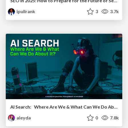
SEO in 2025: How to Prepare for the Future of Search
ipullrank
3
3.7k
AI Search: Where Are We & What Can We Do About It?
aleyda
0
7.8k