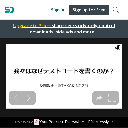
Sign in
Sign up for free
Upgrade to Pro
— share decks privately, control
downloads, hide ads and more …
·
Your Podcast. Everywhere. Effortlessly.
→
SPONSORED