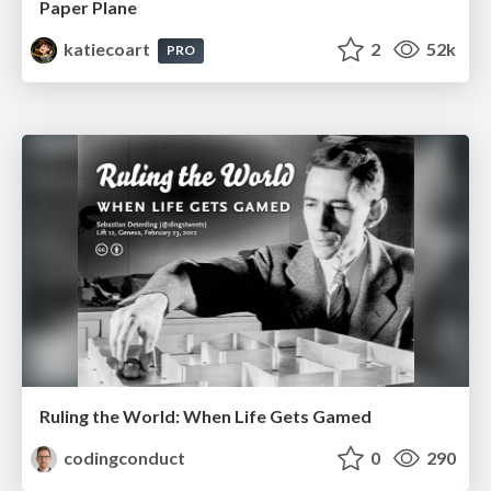
Paper Plane
katiecoart
2
52k
PRO
Ruling the World: When Life Gets Gamed
codingconduct
0
290