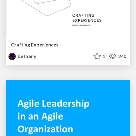
Crafting Experiences
bethany
1
240