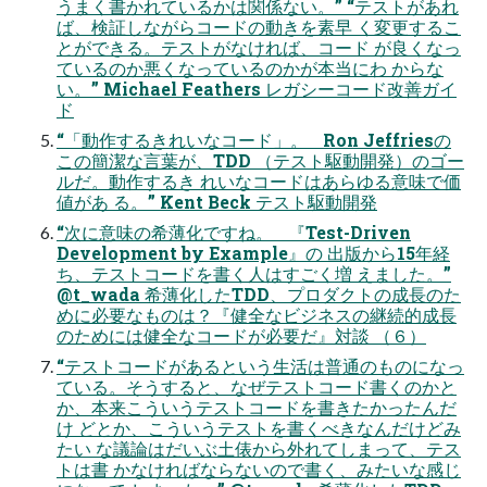
うまく書かれているかは関係ない。” “テストがあれ
ば、検証しながらコードの動きを素早 く変更するこ
とができる。テストがなければ、コード が良くなっ
ているのか悪くなっているのかが本当にわ からな
い。” Michael Feathers レガシーコード改善ガイ
ド
“「動作するきれいなコード」。 Ron Jeffriesの
この簡潔な言葉が、TDD （テスト駆動開発）のゴー
ルだ。動作するき れいなコードはあらゆる意味で価
値があ る。” Kent Beck テスト駆動開発
“次に意味の希薄化ですね。 『Test-Driven
Development by Example』の 出版から15年経
ち、テストコードを書く人はすごく増 えました。”
@t_wada 希薄化したTDD、プロダクトの成長のた
めに必要なものは？『健全なビジネスの継続的成長
のためには健全なコードが必要だ』対談 （６）
“テストコードがあるという生活は普通のものになっ
ている。そうすると、なぜテストコード書くのかと
か、本来こういうテストコードを書きたかったんだ
け どとか、こういうテストを書くべきなんだけどみ
たい な議論はだいぶ土俵から外れてしまって、テス
トは書 かなければならないので書く、みたいな感じ