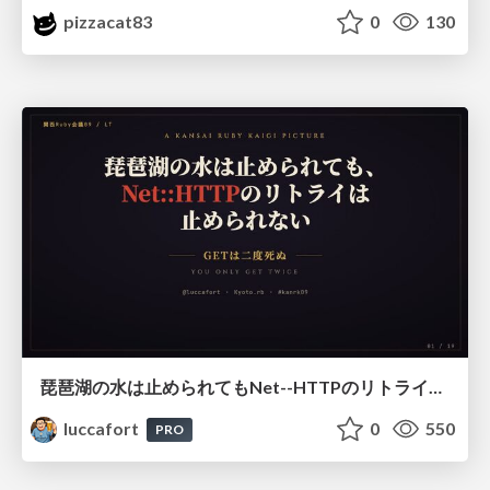
pizzacat83
0
130
琵琶湖の水は止められてもNet--HTTPのリトライは止められない / You might be able to stop the water flow of Lake Biwa but you can't stop Net::HTTP retries
luccafort
0
550
PRO