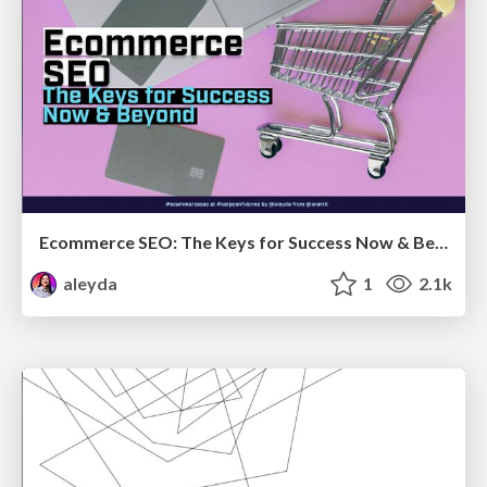
Ecommerce SEO: The Keys for Success Now & Beyond - #SERPConf2024
aleyda
1
2.1k