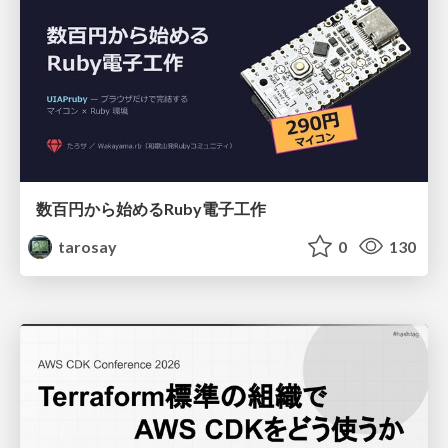
数百円から始めるRuby電子工作
tarosay
0
130