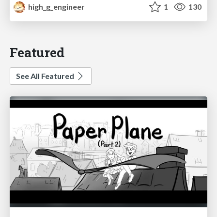
high_g_engineer
1
130
Featured
See All Featured