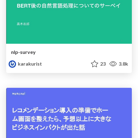
nlp-survey
karakurist
23
3.8k