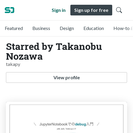
Sign in
Sign up for free
Featured
Business
Design
Education
How-to &
Starred by Takanobu
Nozawa
takapy
View profile