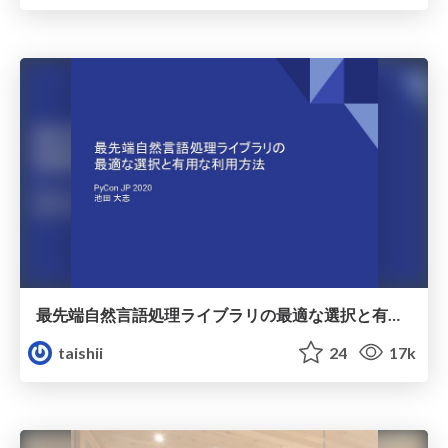
最先端自然言語処理ライブラリの最適な選択と有用な利用方法 / pycon-jp-2020
taishii
24
17k