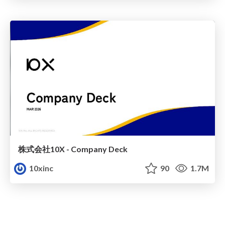
株式会社10X - Company Deck
10xinc
90
1.7M