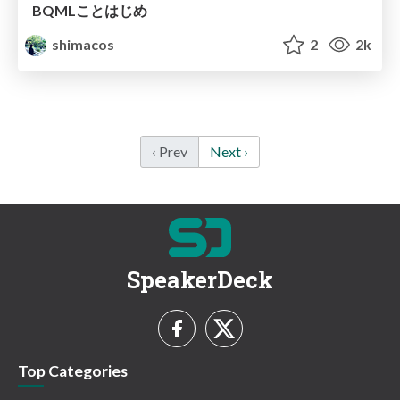
BQMLことはじめ
shimacos
2
2k
‹ Prev
Next ›
SpeakerDeck
Top Categories