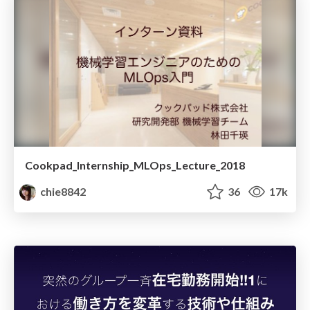
Cookpad_Internship_MLOps_Lecture_2018
chie8842
36
17k