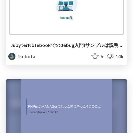
JupyterNotebookでのdebug入門(サンプルは説明欄にあります)
fkubota
6
14k