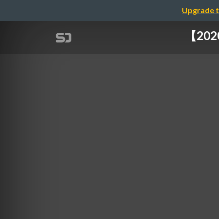
Upgrade t
【20