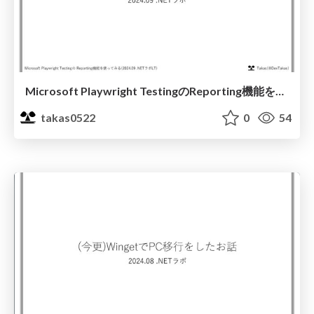
Microsoft Playwright Testingの Reporting機能を使ってみる
takas0522
0
54