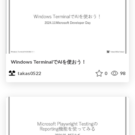
Windows TerminalでAIを使おう！
takas0522
0
98