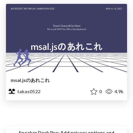
msal.jsのあれこれ
takas0522
0
4.9k
Speaker Deck Pro:
Add privacy options and