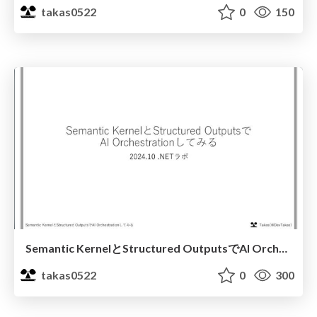
takas0522
0
150
Semantic KernelとStructured OutputsでAI Orchestrationしてみる
takas0522
0
300