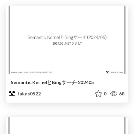
Semantic KernelとBingサーチ-202405
takas0522
0
68