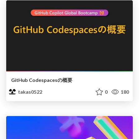
GitHub Codespacesの概要
takas0522
0
180