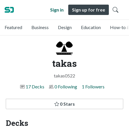
Sign in
Sign up for free
Featured
Business
Design
Education
How-to &
takas
takas0522
17 Decks
0 Following
1 Followers
0 Stars
Decks