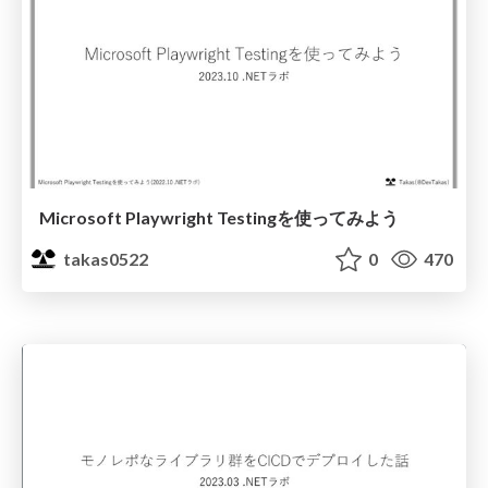
Microsoft Playwright Testingを使ってみよう
takas0522
0
470