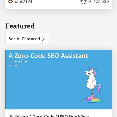
smt7174
0
530
Featured
See All Featured
Building a A Zero-Code AI SEO Workflow