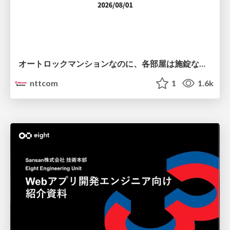
オートロックマンションなのに、各部屋は施錠なし！？ 攻撃者が組織内ネットワークで大暴れする理由 / The Front Door Is Locked, but the Rooms Are Wide Open: Why Attackers Move Freely Inside Enterprise Networks
nttcom
1
1.6k