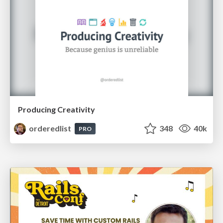
Producing Creativity
orderedlist
348
40k
PRO