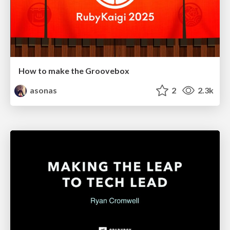
How to make the Groovebox
asonas
2
2.3k