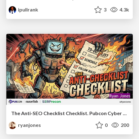
ipullrank
3
4.3k
The Anti-SEO Checklist Checklist. Pubcon Cyber Week
ryanjones
0
200