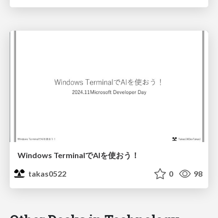
Windows TerminalでAIを使おう！
takas0522
0
98