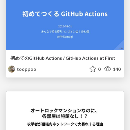
初めてのGitHub Actions / GitHub Actions at First
tooppoo
0
140