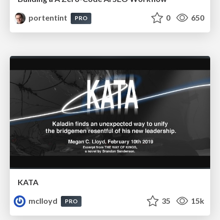
portentint
0
650
PRO
KATA
mclloyd
35
15k
PRO