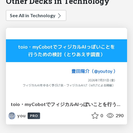
Other Decks in Technology
See All in Technology
toio・myCobotでフィジカルAIっぽいことを行うための検討（とりあえず調査） / フィジカルAI LT（IoTLTによる開催）
you
0
290
PRO