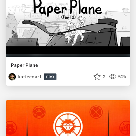
Paper Plane
katiecoart
2
52k
PRO