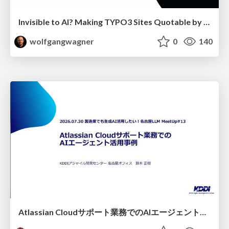
Invisible to AI? Making TYPO3 Sites Quotable by AI Search Systems
wolfgangwagner
0
140
Atlassian Cloudサポート業務でのAIエージェント活用事例