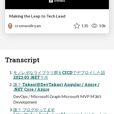
Making the Leap to Tech Lead
cromwellryan
135
10k
Transcript
モノレポなライブラリ群をCICDでデプロイした話
2023.03 .NETラボ
誰？ Takas(@DevTakas) Angular / Azure /
.NET Core / Azure
DevOps / Microsoft Graph Microsoft MVP M365
Development
誰？ ブログやってます