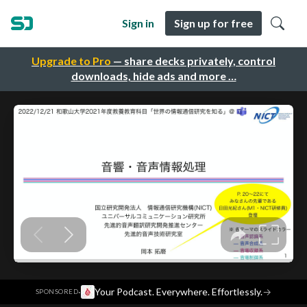
Sign in
Sign up for free
Upgrade to Pro
— share decks privately, control
downloads, hide ads and more …
·
Your Podcast. Everywhere. Effortlessly.
→
SPONSORED