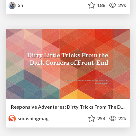
3n
188
29k
Responsive Adventures: Dirty Tricks From The Dark Corners of Front-End
smashingmag
254
22k