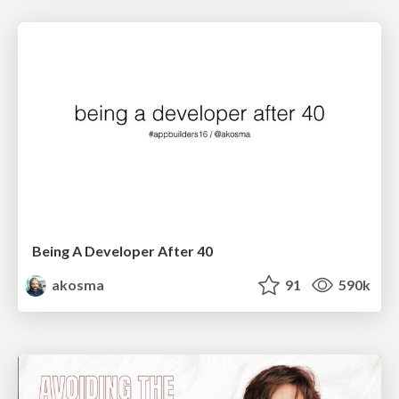
Being A Developer After 40
akosma
91
590k