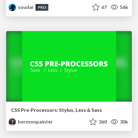
soudai
67
56k
PRO
CSS Pre-Processors: Stylus, Less & Sass
bermonpainter
360
30k