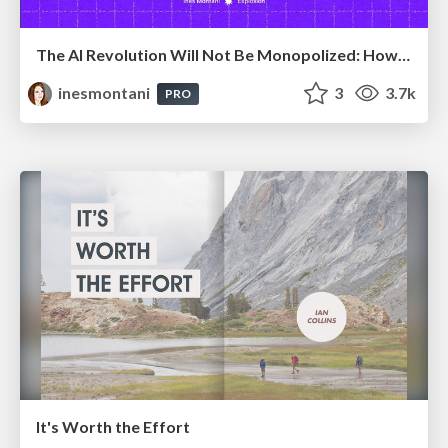
The AI Revolution Will Not Be Monopolized: How open-source beats economies of scale, even for LLMs
inesmontani
3
3.7k
PRO
It's Worth the Effort