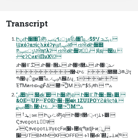
Transcript
ԻڹɾԻ੠৘ใॲཧ ࠃཱݚڀ։ൃ๏ਓɹ৘ใ௨৴ݚڀػߏ /*$5 
Ϣχόʔαϧίϛϡχέʔγϣϯݚڀॴ ઌਐతԻ੠຋
༁ݚڀ։ൃਪਐηϯλʔ ઌਐతԻ੠ٕज़ݚڀࣨ Ԭຊ୓ຏ 
˞֤ςʔϚͷεϥΠυΧϥʔ
ɹԻ੠ೝࣝܥ ɹԻ੠߹੒ܥ ɹԻ৔ऩ࿥ܥ ɹԻ৔੍ޚܥ
࿨Վࢁେֶ೥౓ڭཆڭҭ
Պ໨ʮੈքͷ৘ใ௨৴ݚڀΛ஌Δʯˏ 1ʙʹͯ
Έͳ͞ΜͷઌഐͰ͋Δ ೔ాޫل͞Μ .ɾ/*$5ݚमһ  ొஃ
&OEUPFOEԻ੠߹੒࣮ԋσϞ 1ZUIPOϓϩάϥϛϯά 
ݚڀྫ঺հ ࿨Վࢁେ.೔ాޫل͞Μొஃ
 ٳܜ ࡶஊ  Իڹ৴߸ॲཧฤ Ի৔ऩ࿥ɾ੍ޚɾ࠶ݱͱ͸ 
Ϛϧνεϙοτ࠶ੜٕज़
ݴޠϚϧνεϙοτ࠶ੜγεςϜͷ࣮૷ͱ೔ຊՊֶະདྷؗͰͷ࣮ূ࣮ݧ
࣮૷JTBMMXFOFFE ·ͱΊ ໨తɾ՝୊࠶ܝ ߨٛͷ֓ཁ 