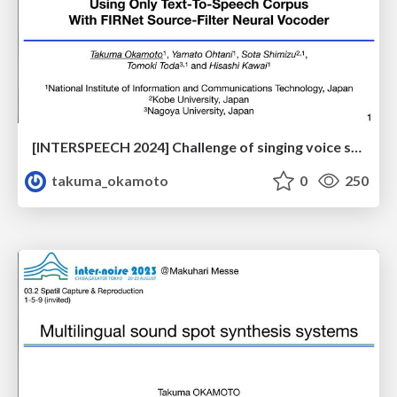
[INTERSPEECH 2024] Challenge of singing voice synthesis using only text-to-speech corpus with FIRNet source-filter neural vocoder
takuma_okamoto
0
250