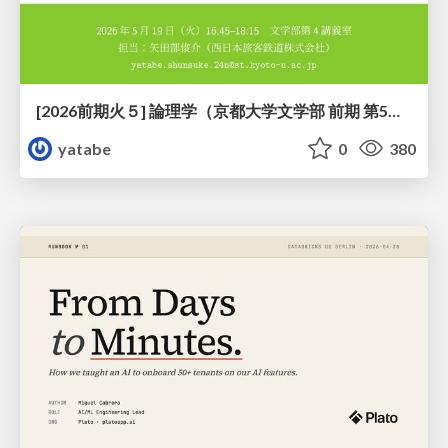
[2026前期火５] 論理学（京都大学文学部 前期 第5回）「 ならばの問題演習・proof net・かつの規則」
yatabe
0
380