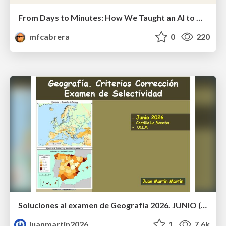
From Days to Minutes: How We Taught an AI to Onboard 50+ Tenants on our AI Features
mfcabrera
0
220
Soluciones al examen de Geografía 2026. JUNIO (Convocatoria Ordinaria)
juanmartin2026
1
7.6k