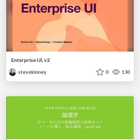
Enterprise UI, v2
stevekinney
0
130