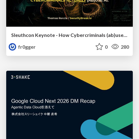
Sleuthcon Keynote - How Cybercriminals (ab)use AI
fr0gger
0
280