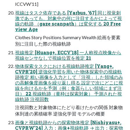
ICCVW’11]
視線はタスク依存である [Yarbus, ‘67] 同じ視覚刺
激であっても、対象中の何に注目するかによって視
線の軌跡 （gaze scanpath）は変化する 20 Free
view Age
Clothes Story Positions Summary Wealth 絵画を要素
別に注目した際の視線軌跡
視線推定 [Huang+, ECCV’18] 一人称視点映像から
視線センサなしで視線位置を推定 21
物体探索タスクにおける視線軌跡推定 [Yang+,
CVPR’20] 逆強化学習を用いた物体探索中の視線軌
跡推定 粗い画像を入力として「注視」した領域のみ
の高解像度画像を繰り返し得る 設定で次にどこに視
線を向けるかを予測（例：食器らしい領域にまず注
目） 22 視線軌跡（黄枠は探索対象） 予測された視
線軌跡 注視回数
注視回数と対象物体にたどり着けたかの関係 対象物
体到達の累積確率 逆強化学習 モデルの概要
画像と視線軌跡からの探索物体推定 [Nishiyasu+,
CVPRW’24] 入力：画像+視線軌跡 → 出力：探索物