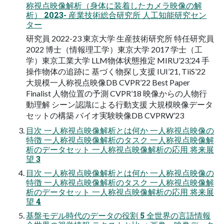
称視点映像解析（身体に装着したカメラ映像の解
析） 2023- 産業技術総合研究所 人工知能研究セン
ター
研究員 2022-23 東京大学 生産技術研究所 特任研究員
2022 博士（情報理工学）東京大学 2017 学士（工
学）東京工業大学 LLM物体状態推定 MIRU’23,’24 手
操作物体の追跡に 基づく物探し支援 IUI’21, TiiS’22
大規模一人称視点映像DB CVPR’22 Best Paper
Finalist 人物位置の予測 CVPR’18 映像からの人物行
動理解 シーン認識による行動支援 大規模映像データ
セットの構築 バイオ実験映像DB CVPRW’23
目次 一人称視点映像解析とは何か 一人称視点映像の
特徴 一人称視点映像解析のタスク 一人称視点映像解
析のデータセット 一人称視点映像解析の応用 将来展
望 3
目次 一人称視点映像解析とは何か 一人称視点映像の
特徴 一人称視点映像解析のタスク 一人称視点映像解
析のデータセット 一人称視点映像解析の応用 将来展
望 4
基盤モデル時代のデータの役割 5 全世界の言語情報