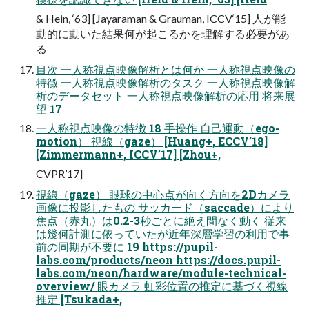
& Hein, ‘63] [Jayaraman & Grauman, ICCV‘15] 人が能
動的に動いた結果何が起こるかを理解する必要があ
る
目次 一人称視点映像解析とは何か 一人称視点映像の
特徴 一人称視点映像解析のタスク 一人称視点映像解
析のデータセット 一人称視点映像解析の応用 将来展
望 17
一人称視点映像の特徴 18 手操作 自己運動（ego-
motion） 視線（gaze） [Huang+, ECCV’18]
[Zimmermann+, ICCV’17] [Zhou+,
CVPR’17]
視線（gaze） 眼球の中心点が向く方向を2Dカメラ
画像に投影したもの サッカード（saccade）により
焦点（赤丸）は0.2-3秒ごとに絶え間なく動く 従来
は幾何計測に依っていたが近年深層学習の利用で事
前の同期が不要に 19 https://pupil-
labs.com/products/neon https://docs.pupil-
labs.com/neon/hardware/module-technical-
overview/ 眼カメラ 虹彩位置の推定に基づく視線
推定 [Tsukada+,