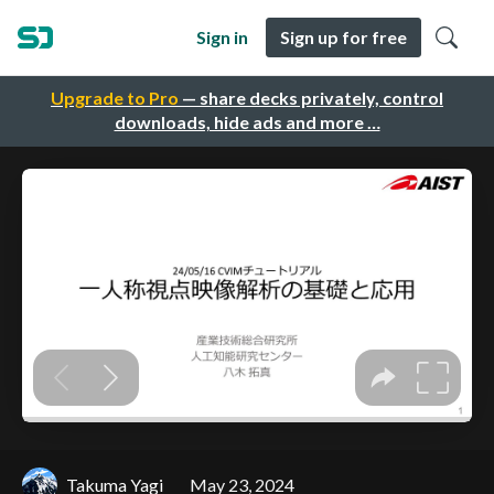
Sign in
Sign up for free
Upgrade to Pro
— share decks privately, control
downloads, hide ads and more …
Takuma Yagi
May 23, 2024