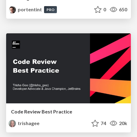
portentint
0
650
PRO
Code Review Best Practice
trishagee
74
20k