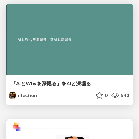
「AIとWhyを深堀る」をAIと深堀る
iflection
0
540