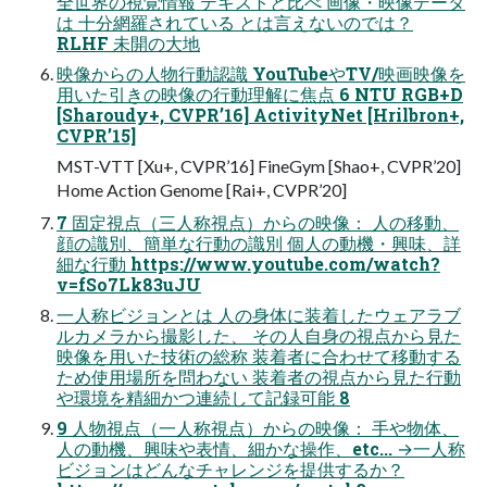
全世界の視覚情報 テキストと比べ 画像・映像データ
は 十分網羅されている とは言えないのでは？
RLHF 未開の大地
映像からの人物行動認識 YouTubeやTV/映画映像を
用いた引きの映像の行動理解に焦点 6 NTU RGB+D
[Sharoudy+, CVPR’16] ActivityNet [Hrilbron+,
CVPR’15]
MST-VTT [Xu+, CVPR’16] FineGym [Shao+, CVPR’20]
Home Action Genome [Rai+, CVPR’20]
7 固定視点（三人称視点）からの映像： 人の移動、
顔の識別、簡単な行動の識別 個人の動機・興味、詳
細な行動 https://www.youtube.com/watch?
v=fSo7Lk83uJU
一人称ビジョンとは 人の身体に装着したウェアラブ
ルカメラから撮影した、 その人自身の視点から見た
映像を用いた技術の総称 装着者に合わせて移動する
ため使用場所を問わない 装着者の視点から見た行動
や環境を精細かつ連続して記録可能 8
9 人物視点（一人称視点）からの映像： 手や物体、
人の動機、興味や表情、細かな操作、etc... →一人称
ビジョンはどんなチャレンジを提供するか？