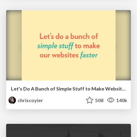
Let's Do A Bunch of Simple Stuff to Make Websites Faster
chriscoyier
508
140k