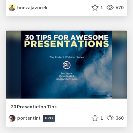
honzajavorek
1
670
30 Presentation Tips
portentint
1
360
PRO