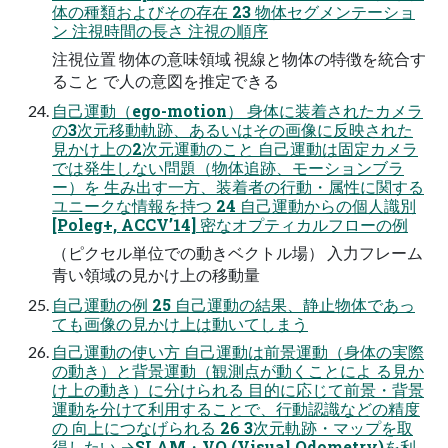
体の種類およびその存在 23 物体セグメンテーショ
ン 注視時間の長さ 注視の順序
注視位置 物体の意味領域 視線と物体の特徴を統合す
ること で人の意図を推定できる
自己運動（ego-motion） 身体に装着されたカメラ
の3次元移動軌跡、あるいはその画像に反映された
見かけ上の2次元運動のこと 自己運動は固定カメラ
では発生しない問題（物体追跡、モーションブラ
ー）を 生み出す一方、装着者の行動・属性に関する
ユニークな情報を持つ 24 自己運動からの個人識別
[Poleg+, ACCV’14] 密なオプティカルフローの例
（ピクセル単位での動きベクトル場） 入力フレーム
青い領域の見かけ上の移動量
自己運動の例 25 自己運動の結果、静止物体であっ
ても画像の見かけ上は動いてしまう
自己運動の使い方 自己運動は前景運動（身体の実際
の動き）と背景運動（観測点が動くことによ る見か
け上の動き）に分けられる 目的に応じて前景・背景
運動を分けて利用することで、行動認識などの精度
の 向上につなげられる 26 3次元軌跡・マップを取
得したい →SLAM・VO (Visual Odometry)を利