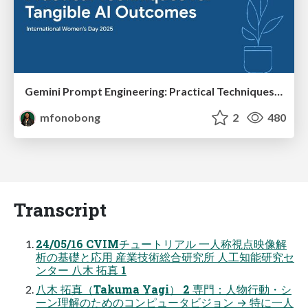
Gemini Prompt Engineering: Practical Techniques for Tangible AI Outcomes
mfonobong
2
480
Transcript
24/05/16 CVIMチュートリアル 一人称視点映像解
析の基礎と応用 産業技術総合研究所 人工知能研究セ
ンター 八木 拓真 1
八木 拓真（Takuma Yagi） 2 専門：人物行動・シ
ーン理解のためのコンピュータビジョン → 特に一人