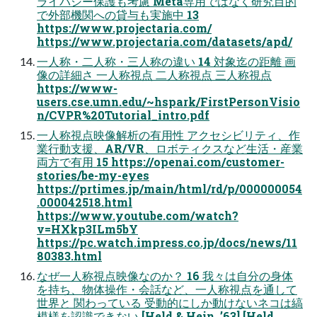
ライバシー保護も考慮 Meta専用ではなく研究目的
で外部機関への貸与も実施中 13
https://www.projectaria.com/
https://www.projectaria.com/datasets/apd/
一人称・二人称・三人称の違い 14 対象迄の距離 画
像の詳細さ 一人称視点 二人称視点 三人称視点
https://www-
users.cse.umn.edu/~hspark/FirstPersonVisio
n/CVPR%20Tutorial_intro.pdf
一人称視点映像解析の有用性 アクセシビリティ、作
業行動支援、AR/VR、ロボティクスなど生活・産業
両方で有用 15 https://openai.com/customer-
stories/be-my-eyes
https://prtimes.jp/main/html/rd/p/000000054
.000042518.html
https://www.youtube.com/watch?
v=HXkp3ILm5bY
https://pc.watch.impress.co.jp/docs/news/11
80383.html
なぜ一人称視点映像なのか？ 16 我々は自分の身体
を持ち、物体操作・会話など、一人称視点を通して
世界と 関わっている 受動的にしか動けないネコは縞
模様を認識できない [Held & Hein, ’63] [Held