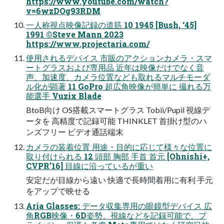
https://www.youtube.com/watch?
v=6wzDOg93RDM
一人称視点映像記録の道筋 10 1945 [Bush, ‘45]
1991 ©Steve Mann 2023
https://www.projectaria.com/
使用されるデバイス 市販のアクションカメラ・スマ
ートグラスおよび専用品 近年は映像だけでなく音
声、加速度、カメラ位置なども取れるマルチモーダ
ル化が顕著 11 GoPro 超広角映像が簡単に 撮れる万
能選手 Vuzix Blade
BtoB向け OS搭載スマートグラス Tobii/Pupil 視線デ
ータを 高精度で記録可能 THINKLET 首掛け型のハ
ンズフリー ビデオ通話端末
カメラの装着位置 用途・目的に応じて様々な位置に
取り付けられる 12 頭部 胸部 手首 首元 [Ohnishi+,
CVPR’16] 目線に沿っているが重い
安定だが目線から遠い 快適で長時間着用に有利 手元
をアップで映せる
Aria Glasses: データ収集専用の眼鏡型デバイス 広
角RGB映像・6D姿勢、視線などを記録可能で、プ