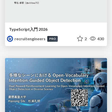
TypeScript入門 2026
recruitengineers
2
430
PRO