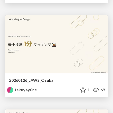
20260126_JAWS_Osaka
takuyay0ne
1
69