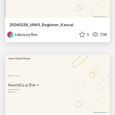
20260228_JAWS_Beginner_Kansai
takuyay0ne
5
730