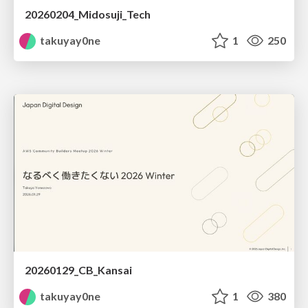
20260204_Midosuji_Tech
takuyay0ne
1
250
20260129_CB_Kansai
takuyay0ne
1
380