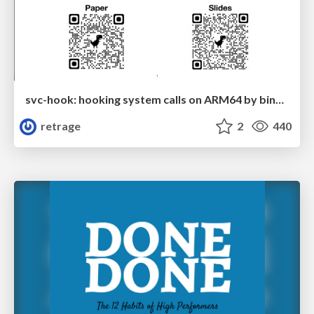
svc-hook: hooking system calls on ARM64 by binary rewriting
retrage
2
440