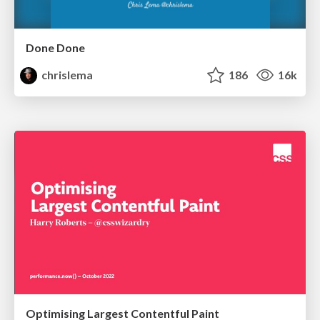
Done Done
chrislema
186
16k
Optimising Largest Contentful Paint