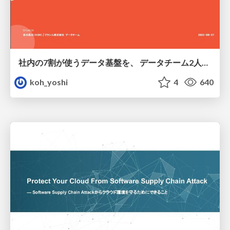
社内の7割が使うデータ基盤を、 データチーム2人で回すためにやったこと
koh_yoshi
4
640