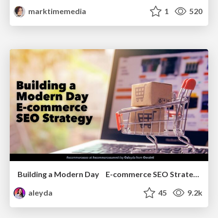
marktimemedia
1
520
Building a Modern Day E-commerce SEO Strategy
aleyda
45
9.2k