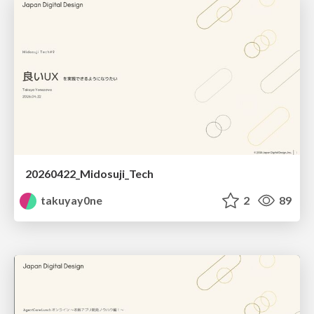
20260422_Midosuji_Tech
takuyay0ne
2
89