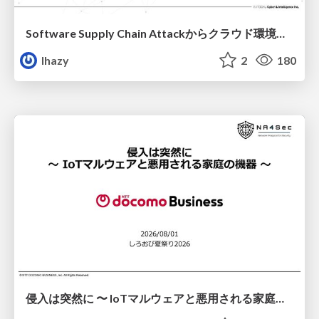
Software Supply Chain Attackからクラウド環境を守るためにできること
lhazy
2
180
侵入は突然に 〜 IoTマルウェアと悪用される家庭の機器 ～ / When Intrusion Strikes: IoT Malware and the Abuse of Home Devices