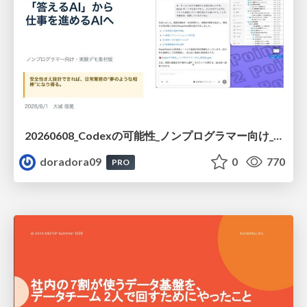
20260608_Codexの可能性_ノンプログラマー向け_大城追記
doradora09
0
770
PRO