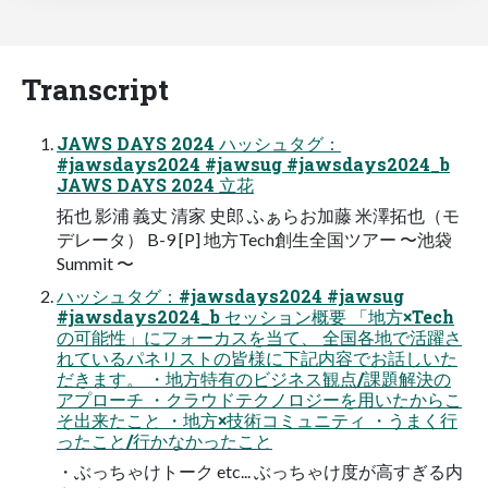
Transcript
JAWS DAYS 2024 ハッシュタグ：
#jawsdays2024 #jawsug #jawsdays2024_b
JAWS DAYS 2024 ⽴花
拓也 影浦 義丈 清家 史郎 ふぁらお加藤 ⽶澤拓也（モ
デレータ） B-9 [P] 地⽅Tech創⽣全国ツアー 〜池袋
Summit 〜
ハッシュタグ：#jawsdays2024 #jawsug
#jawsdays2024_b セッション概要 「地⽅×Tech
の可能性」にフォーカスを当て、 全国各地で活躍さ
れているパネリストの皆様に下記内容でお話しいた
だきます。 ・地⽅特有のビジネス観点/課題解決の
アプローチ ・クラウドテクノロジーを⽤いたからこ
そ出来たこと ・地⽅×技術コミュニティ ・うまく⾏
ったこと/⾏かなかったこと
・ぶっちゃけトーク etc... ぶっちゃけ度が⾼すぎる内