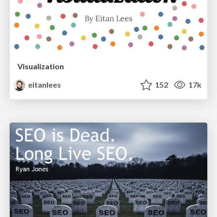
Visualization
eitanlees
152
17k