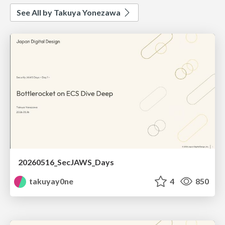
See All by Takuya Yonezawa
20260516_SecJAWS_Days
takuyay0ne
4
850