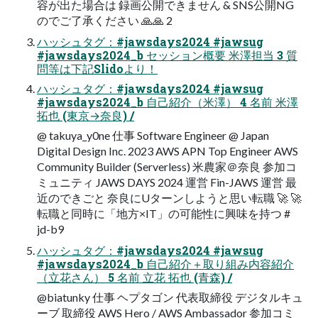
容が出た場合は 録画公開できません & SNS公開NG
のでご了承ください 🙏🙏 2
ハッシュタグ：#jawsdays2024 #jawsug
#jawsdays2024_b セッション概要 ⽶澤担当 3 質
問等は下記Slidoより！
ハッシュタグ：#jawsdays2024 #jawsug
#jawsdays2024_b ⾃⼰紹介（⽶澤） 4 名前 ⽶澤
拓也 (東京→奈良) /
@ takuya_y0ne 仕事 Software Engineer @ Japan
Digital Design Inc. 2023 AWS APN Top Engineer AWS
Community Builder (Serverless) ⽶農家＠奈良 参加コ
ミュニティ JAWS DAYS 2024 運営 Fin-JAWS 運営 最
近のできごと 奈良にUターンしようと思い転職 🚀 🚀
転職と同時に「地⽅×IT」の可能性に興味を持つ #
jd-b9
ハッシュタグ：#jawsdays2024 #jawsug
#jawsdays2024_b ⾃⼰紹介＋取り組み内容紹介
（⽴花さん） 5 名前 ⽴花 拓也 (⻘森) /
@biatunky 仕事 ヘプタゴン 代表取締役 デジタルキュ
ーブ 取締役 AWS Hero / AWS Ambassador 参加コミ