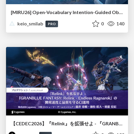
[MIRU26] Open-Vocabulary Intention-Guided Object Detection in Diverse Scenes
keio_smilab
0
140
PRO
【CEDEC2026】『Relink』を拡張せよ - 『GRANBLUE FANTASY: Relink - Endless Ragnarok』の開発速度と品質を守るCI運用