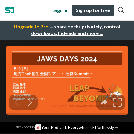
Sign in
Sign up for free
Upgrade to Pro
— share decks privately, control
downloads, hide ads and more …
·
Your Podcast. Everywhere. Effortlessly.
→
SPONSORED