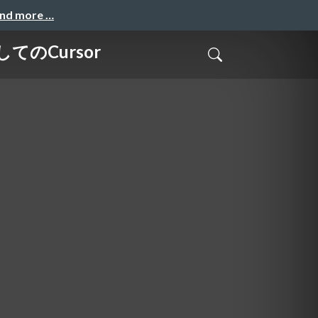
and more …
のCursor