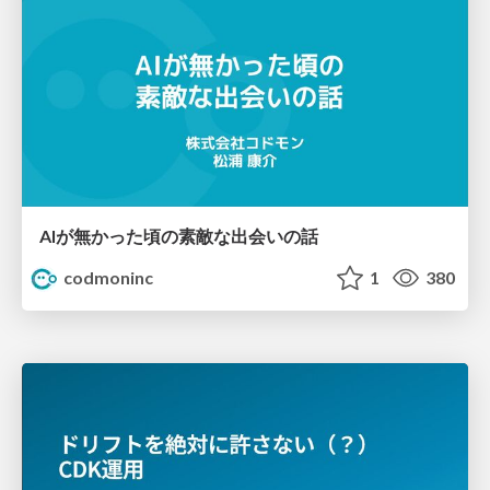
AIが無かった頃の素敵な出会いの話
codmoninc
1
380