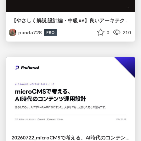
【やさしく解説 設計編・中級 #6】良いアーキテクチャとは ～ 一本の登り道の、行き先 ～
panda728
0
210
PRO
20260722_microCMSで考える、AI時代のコンテンツ運用設計