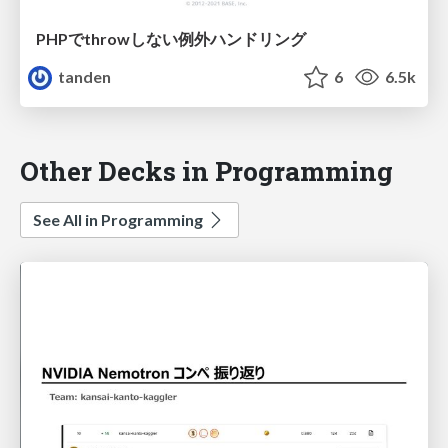
PHPでthrowしない例外ハンドリング
tanden
6
6.5k
Other Decks in Programming
See All in Programming