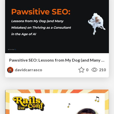
Pawsitive SEO: Lessons from My Dog (and Many Mistakes) on Thriving as a Consultant in the Age of AI
davidcarrasco
0
210