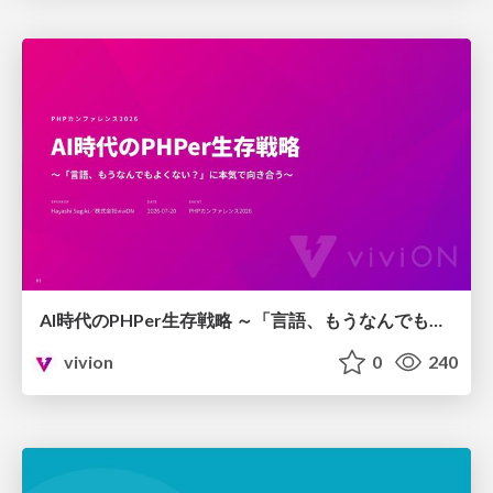
AI時代のPHPer生存戦略 ～「言語、もうなんでもよくない？」に本気で向き合う～
vivion
0
240