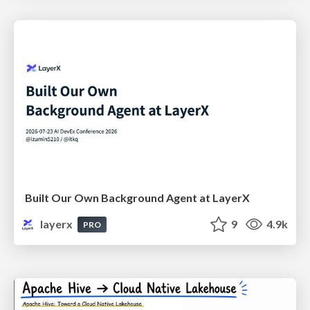
Built Our Own Background Agent at LayerX
layerx
9
4.9k
PRO