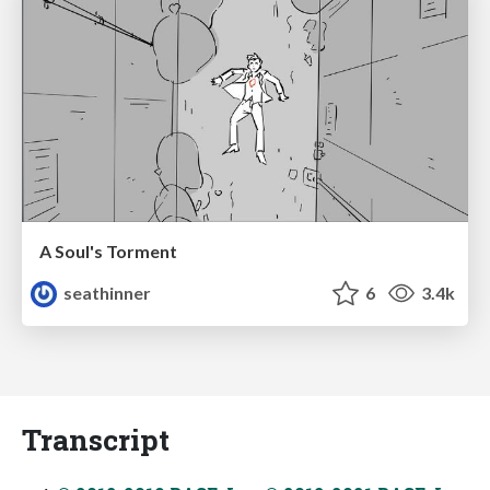
A Soul's Torment
seathinner
6
3.4k
Transcript