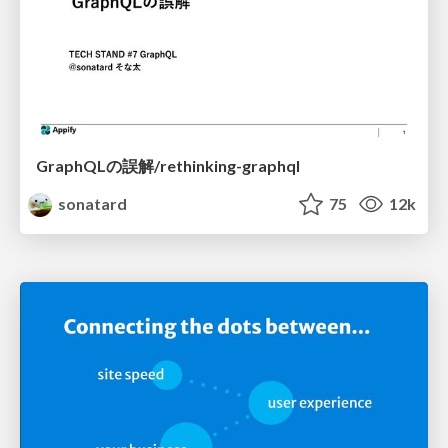
GraphQLの誤解/rethinking-graphql
sonatard
75
12k