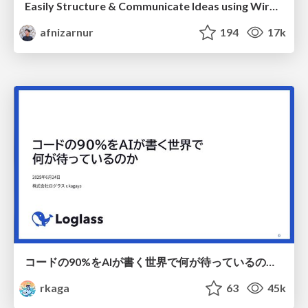
Easily Structure & Communicate Ideas using Wireframe
afnizarnur
194
17k
コードの90%をAIが書く世界で何が待っているのか / What awaits us in a world where 90% of the code is written by AI
rkaga
63
45k