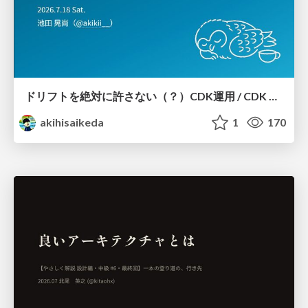
ドリフトを絶対に許さない（？）CDK運用 / CDK Ops with Zero Tolerance for Drifts (?)
akihisaikeda
1
170