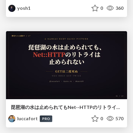
yosh1
0
360
琵琶湖の水は止められてもNet--HTTPのリトライは止められない / You might be able to stop the water flow of Lake Biwa but you can't stop Net::HTTP retries
luccafort
0
570
PRO