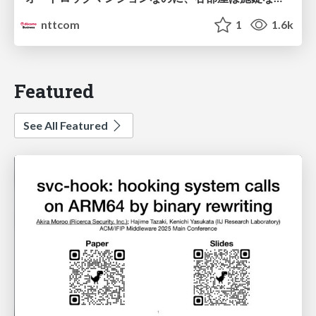
nttcom
1
1.6k
Featured
See All Featured