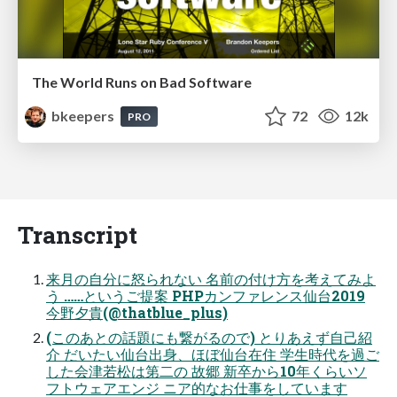
The World Runs on Bad Software
bkeepers
72
12k
PRO
Transcript
来月の自分に怒られない 名前の付け方を考えてみよ
う ……というご提案 PHPカンファレンス仙台2019
今野夕貴(@thatblue_plus)
(このあとの話題にも繋がるので) とりあえず自己紹
介 だいたい仙台出身、ほぼ仙台在住 学生時代を過ご
した会津若松は第二の 故郷 新卒から10年くらいソ
フトウェアエンジ ニア的なお仕事をしています