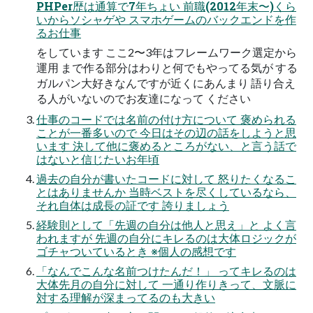
PHPer歴は通算で7年ちょい 前職(2012年末〜)くら
いからソシャゲや スマホゲームのバックエンドを作
るお仕事
をしています ここ2〜3年はフレームワーク選定から
運用 まで作る部分はわりと何でもやってる気が する
ガルパン大好きなんですが近くにあんまり 語り合え
る人がいないのでお友達になって ください
仕事のコードでは名前の付け方について 褒められる
ことが一番多いので 今日はその辺の話をしようと思
います 決して他に褒めるところがない、と言う話で
はないと信じたいお年頃
過去の自分が書いたコードに対して 怒りたくなるこ
とはありませんか 当時ベストを尽くしているなら、
それ自体は成長の証です 誇りましょう
経験則として「先週の自分は他人と思え」と よく言
われますが 先週の自分にキレるのは大体ロジックが
ゴチャついているとき ※個人の感想です
「なんでこんな名前つけたんだ！」 ってキレるのは
大体先月の自分に対して 一通り作りきって、文脈に
対する理解が深まってるのも大きい