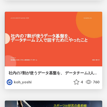
社内の7割が使うデータ基盤を、 データチーム2人で回すためにやったこと
koh_yoshi
4
760