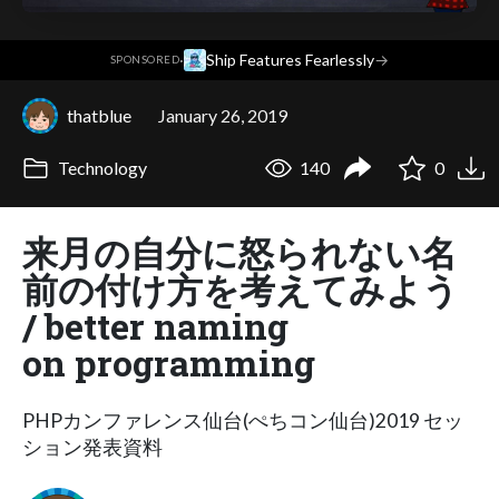
·
Ship Features Fearlessly
→
SPONSORED
thatblue
January 26, 2019
Technology
140
0
来月の自分に怒られない名
前の付け方を考えてみよう
/ better naming
on programming
PHPカンファレンス仙台(ぺちコン仙台)2019 セッ
ション発表資料