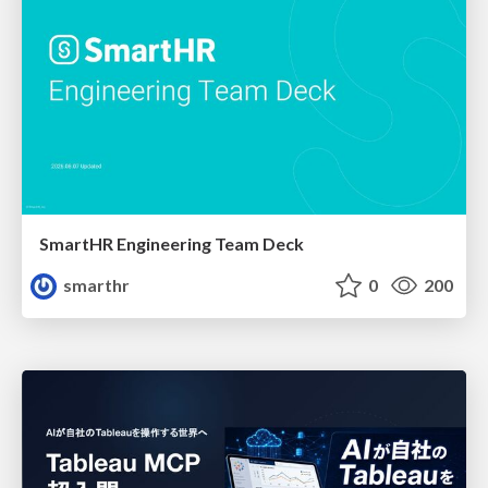
SmartHR Engineering Team Deck
smarthr
0
200