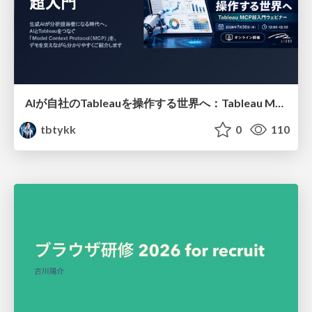
AIが自社のTableauを操作する世界へ：Tableau MCP超入門
tbtykk
0
110