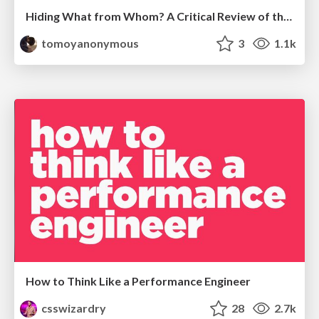
Hiding What from Whom? A Critical Review of the History of Programming languages for Music
tomoyanonymous
3
1.1k
How to Think Like a Performance Engineer
csswizardry
28
2.7k