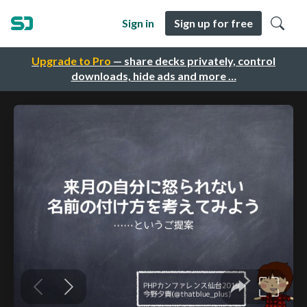
Sign in
Sign up for free
Upgrade to Pro
— share decks privately, control
downloads, hide ads and more …