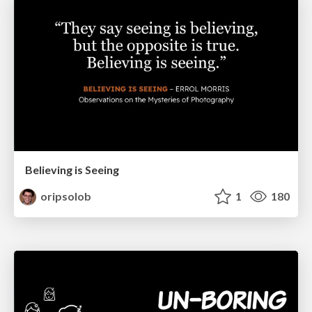
Believing is Seeing
oripsolob
1
180