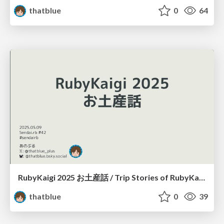
thatblue
0
64
RubyKaigi 2025 お土産話 / Trip Stories of RubyKaigi 2025
thatblue
0
39