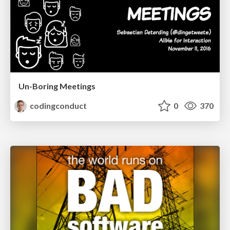
Un-Boring Meetings
codingconduct
0
370