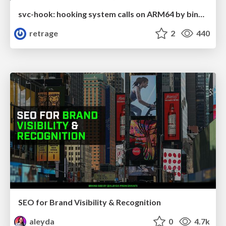
svc-hook: hooking system calls on ARM64 by binary rewriting
retrage
2
440
SEO for Brand Visibility & Recognition
aleyda
0
4.7k