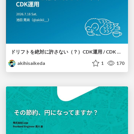
ドリフトを絶対に許さない（？）CDK運用 / CDK Ops with Zero Tolerance for Drifts (?)
akihisaikeda
1
170