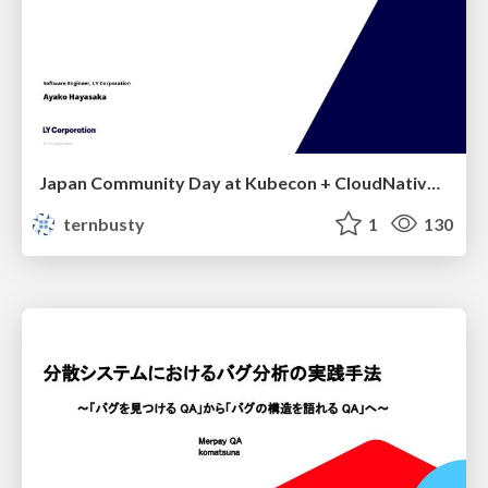
Japan Community Day at Kubecon + CloudNativeCon Japan 2026: Learning Container Privilege Control by Building My Own Low-Level Container Runtime
ternbusty
1
130