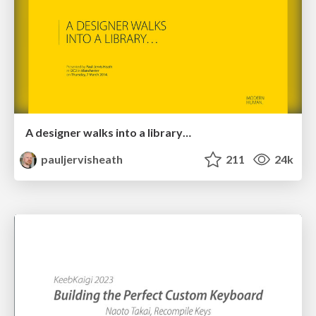
A designer walks into a library…
pauljervisheath
211
24k