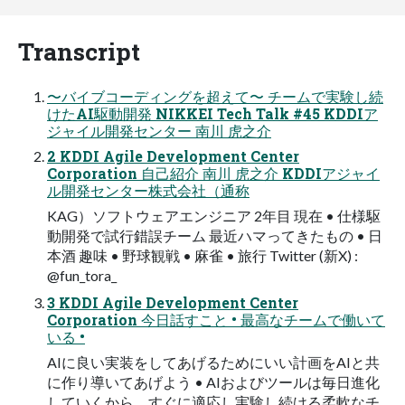
Transcript
〜バイブコーディングを超えて〜 チームで実験し続
けたAI駆動開発 NIKKEI Tech Talk #45 KDDIア
ジャイル開発センター 南川 虎之介
2 KDDI Agile Development Center
Corporation 自己紹介 南川 虎之介 KDDIアジャイ
ル開発センター株式会社（通称
KAG）ソフトウェアエンジニア 2年目 現在 • 仕様駆
動開発で試行錯誤チーム 最近ハマってきたもの • 日
本酒 趣味 • 野球観戦 • 麻雀 • 旅行 Twitter (新X) :
@fun_tora_
3 KDDI Agile Development Center
Corporation 今日話すこと • 最高なチームで働いて
いる •
AIに良い実装をしてあげるためにいい計画をAIと共
に作り導いてあげよう • AIおよびツールは毎日進化
していくから、すぐに適応し実験し続ける柔軟なチ