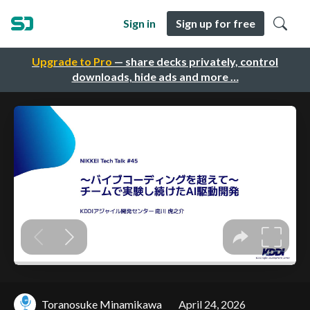
Sign in
Sign up for free
Upgrade to Pro
— share decks privately, control
downloads, hide ads and more …
Toranosuke Minamikawa
April 24, 2026