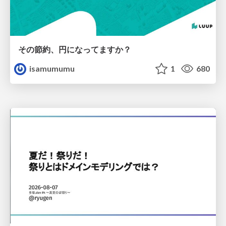
その節約、円になってますか？
isamumumu
1
680