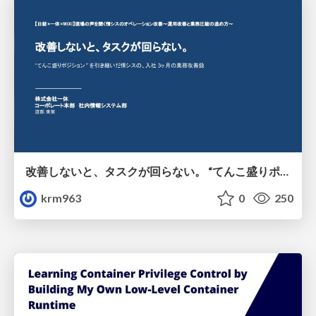
改善しないと、タスクが回らない。 “てんこ盛りポジション” を引き継いだ情シスの、入社3ヶ月の業務改善録
krm963
0
250