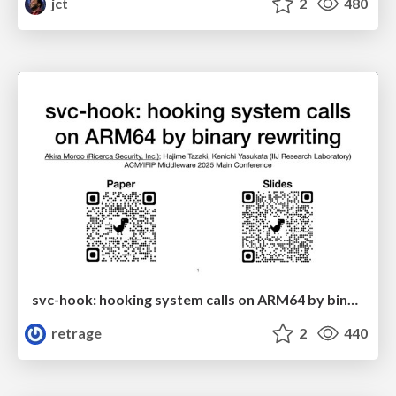
jct
2
480
svc-hook: hooking system calls on ARM64 by binary rewriting
retrage
2
440