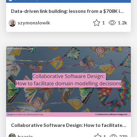
Data-driven link building: lessons from a $708K investment (BrightonSEO talk)
szymonslowik
1
1.2k
Collaborative Software Design: How to facilitate domain modelling decisions
baasie
1
270