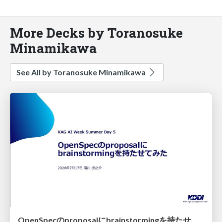
More Decks by Toranosuke
Minamikawa
See All by Toranosuke Minamikawa
OpenSpecのproposalにbrainstormingを持たせてみた