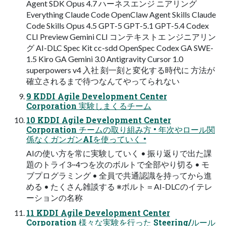
Agent SDK Opus 4.7 ハーネスエンジ ニアリング
Everything Claude Code OpenClaw Agent Skills Claude
Code Skills Opus 4.5 GPT-5 GPT-5.1 GPT-5.4 Codex
CLI Preview Gemini CLI コンテキストエ ンジニアリン
グ AI-DLC Spec Kit cc-sdd OpenSpec Codex GA SWE-
1.5 Kiro GA Gemini 3.0 Antigravity Cursor 1.0
superpowers v4 入社 刻一刻と変化する時代に 方法が
確立されるまで待つなんてやってられない
9 KDDI Agile Development Center
Corporation 実験しまくるチーム
10 KDDI Agile Development Center
Corporation チームの取り組み方 • 年次やロール関
係なくガンガンAIを使っていく •
AIの使い方を常に実験していく • 振り返りで出た課
題のトライ3~4つを次のボルトで全部やり切る • モ
ブプログラミング • 全員で共通認識を持ってから進
める • たくさん雑談する ※ボルト＝AI-DLCのイテレ
ーションの名称
11 KDDI Agile Development Center
Corporation 様々な実験を行った Steering/ルール