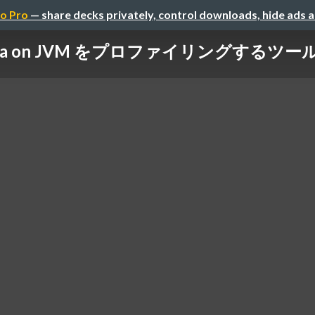
o Pro
— share decks privately, control downloads, hide ads 
ala on JVM をプロファイリングするツ