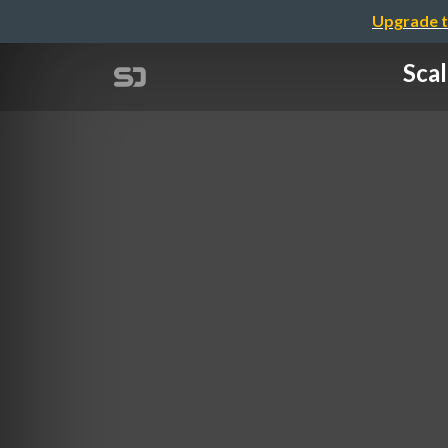
Upgrade t
Sc