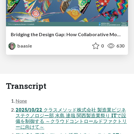
Bridging the Design Gap: How Collaborative Modelling removes blockers to flow between stakeholders and teams @FastFlow conf
baasie
0
630
Transcript
None
2025/10/22 クラスメソッド株式会社 製造業ビジネ
ステクノロジー部 水島 達哉 関西製造業祭り ITで設
備を制御する ～クラウドコントロールドファクトリ
ーに向けて～