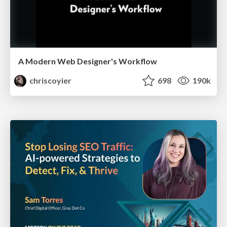
A Modern Web Designer's Workflow
chriscoyier
698
190k