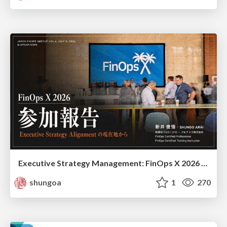
Executive Strategy Management: FinOps X 2026 recap at Japan FinOps Meetup #6
shungoa
1
270