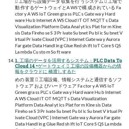
 工場から設備データ 収集を行 うシステム  工場で
動 作するゲートウェイとA WSで構 成されている Fa
ctor y A WS IoT Green gra ss PLC s Gate wa y Hard
ware Hu b Internet A WS Cloud IT OT MQTT s Data
Visualization Platform Data Anal yt ics Plat for m Kine
sis Data Fireho se S 3 Pr ivate Su bnet Pu bl ic Su bnet V
irtual Pr ivate Cloud (VPC ) Internet Gate wa y Aurora
Far gate Data Handl in g Glue Red sh ift IoT Core S QS
La mbda Cu sto m So ft ware
1. 工場のデータを活用するシステム：PLC Data To
Cloud 14 •ゲートウェイ  工場の設備機器からの情
報をクラウドに 橋渡しするた
めの 装置  工場設備、情報システムと通信するソフ
トウェア およ びハードウェア Fa ctor y A WS IoT
Green gra ss PLC s Gate wa y Hard ware Hu b Internet
A WS Cloud IT OT MQTT s Data Visualization
Platform Data Anal yt ics Plat for m Kine sis Data
Fireho se S 3 Pr ivate Su bnet Pu bl ic Su bnet V irtual Pr
ivate Cloud (VPC ) Internet Gate wa y Aurora Far gate
Data Handl in g Glue Red sh ift IoT Core S QS La mbda