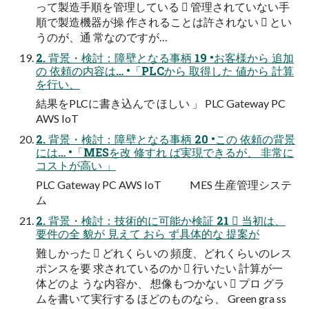
って製造手順を管理している  管理されていない手
順で製造機器が操 作されることは許されない  とい
うのが、通 常なのですが…
2. 背景・検討：障壁となる事柄 19 •お客様から 追加
の 依頼の内容は… •「PLCから 取得した 値から 計算
を行い、
結果をPLCに書き込んで ほしい 」 PLC Gateway PC
AWS IoT
2. 背景・検討：障壁となる事柄 20 •この 依頼の背景
には… •「MESを改 修すれ ば実現できるが、 非常に
コストが高い 」
PLC Gateway PC AWS IoT MES 生産管理システ
ム
2. 背景・検討：技術的に可能か検証 21  当初は、
要件の全 貌が 見えて おら ず具体的な 提案が
難しかった  どれくらいの 頻度、どれくらいのレス
ポンスを要 求されているのか  行いたい 計算が一
体どのよ うな内容か、 想像もつかない  プロ グラ
ムを書いて実行する ほどのものなら、 Green gra ss