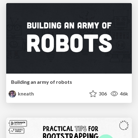
Building an army of robots
kneath
306
46k