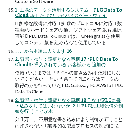
Cu sto m So ft ware
1. 工場のデータを活用するシステム：PLC Data To
Cloud 15  たけ びしデ バイスゲートウェイ
 多 様な設備に対応  多 数のプロトコルに対応  数
種 類の ハードウェアの 他、 ソフトウェア 版も 選択
可能  PLC Data To Cloudでは、 Green gra ssを 使用
してコンテ ナ 版を 組み込んで 使用している
ここから本題に入ります 16
2. 背景・検討：障壁となる事柄 17 •PLC Data To
Cloudを 導入されている お客様から 追加の
依頼 •いままでは 「PLCへの書き込みは 絶対にしな
いでく ださい 」とい う条件で PLCからはデータの
取得のみを行っていた PLC Gateway PC AWS IoT PLC
Data To Cloud
2. 背景・検討：障壁となる事柄 18  な ぜPLCに書
き込みをしてはいけないか ？  PLCは工場設備の制
御を行 うことが本
分  万一、 不用意な書き込みにより制御が 狂うこと
は許されない  業 界的な製造プロセスの制 約に 従