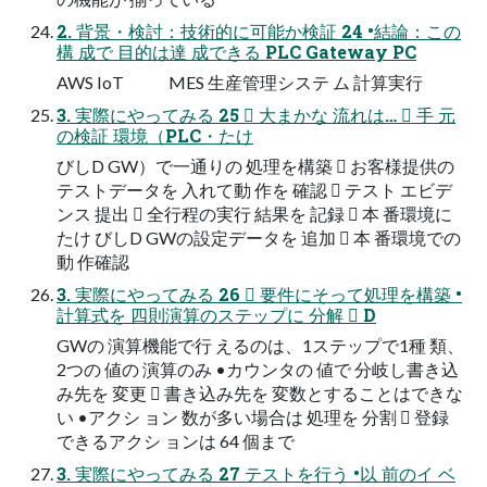
2. 背景・検討：技術的に可能か検証 24 •結論：この
構 成で 目的は達 成できる PLC Gateway PC
AWS IoT MES 生産管理システ ム 計算実行
3. 実際にやってみる 25  大まかな 流れは…  手 元
の検証 環境（PLC・たけ
びしD GW）で一通りの 処理を構築  お客様提供の
テストデータを 入れて動 作を 確認  テスト エビデ
ンス 提出  全行程の実行 結果を 記録  本 番環境に
たけ びしD GWの設定データを 追加  本 番環境での
動 作確認
3. 実際にやってみる 26  要件にそって処理を構築 •
計算式を 四則演算のステップに 分解  D
GWの 演算機能で行 えるのは、1ステップで1種 類、
2つの 値の 演算のみ •カウンタの 値で 分岐し書き込
み先を 変更  書き込み先を 変数とすることはできな
い •アクシ ョン 数が多い場合は 処理を 分割  登録
できるアクシ ョンは 64 個まで
3. 実際にやってみる 27 テストを行う •以 前のイ ベ