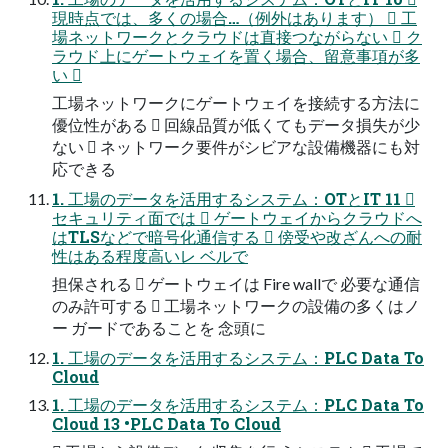
現時点では、多くの場合…（例外はあります）  工
場ネットワークとクラウドは直接つながらない  ク
ラウド上にゲートウェイを置く場合、留意事項が多
い 
工場ネットワークにゲートウェイを接続する方法に
優位性がある  回線品質が低くてもデータ損失が少
ない  ネットワーク要件がシビアな設備機器にも対
応できる
1. 工場のデータを活用するシステム：OTとIT 11 
セキュリティ面では  ゲートウェイからクラウドへ
はTLSなどで暗号化通信する  傍受や改ざんへの耐
性はある程度高いレ ベルで
担保される  ゲートウェイは Fire wallで 必要な通信
のみ許可する  工場ネットワークの設備の多くはノ
ー ガードであることを 念頭に
1. 工場のデータを活用するシステム：PLC Data To
Cloud
1. 工場のデータを活用するシステム：PLC Data To
Cloud 13 •PLC Data To Cloud