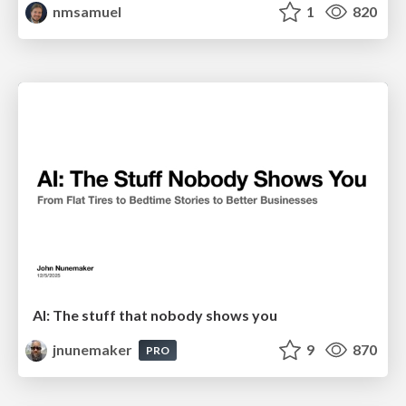
nmsamuel
1
820
AI: The stuff that nobody shows you
jnunemaker
9
870
PRO