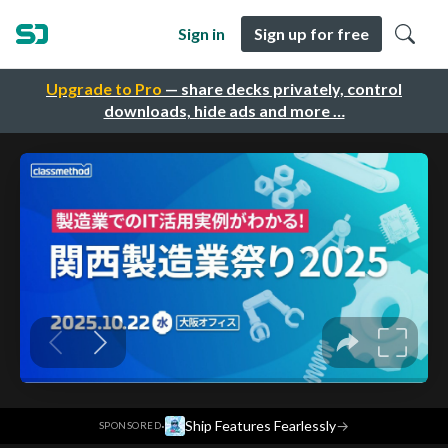
Sign in
Sign up for free
Upgrade to Pro
— share decks privately, control
downloads, hide ads and more …
·
Ship Features Fearlessly
→
SPONSORED