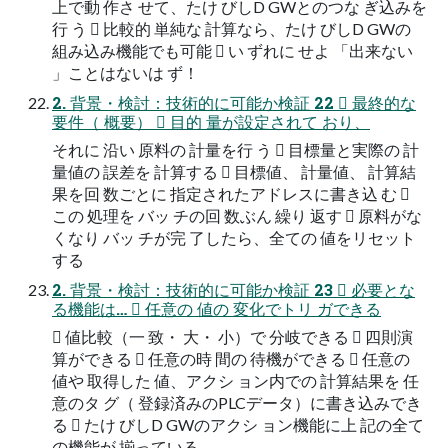
上で動 作さ せて、たけ びしD GWとのつな ぎ込みを
行 う  比較的 単純な 計算なら、たけ びしD GWの
組み込み機能でも可能  い ずれに せよ 「出来ない
」ことはないは ず！
2. 背景・検討：技術的に可能か検証 22  最終的な
要件（ 概要）  目的 量が設定されて おり、
それに 沿い 原料の 計量を行 う  目標量と実際の 計
量値の 誤差を 計算する  目標値、 計量値、 計算結
果を回 数ごとに 指定されたアドレスに書き込 む 
この 処理を バッ チの回 数ぶん 繰り 返す  原料がな
くなり バッ チが完 了したら、全ての 値をリセット
する
2. 背景・検討：技術的に可能か検証 23  必要とな
る機能は…  任意の 値の 変化でトリ ガできる
 値比較（一 致・ 大・ 小）で 分岐できる  四則演
算ができる  任意の時 間の 待機ができる  任意の
値や 取得した 値、アクシ ョン内での 計算結果を 任
意のタ グ（ 登録済みのPLCデータ）に書き込みでき
る  たけ びしD GWのアクシ ョン機能に上 記の全て
の機能が 揃っている