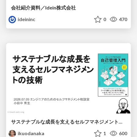
会社紹介資料／Idein株式会社
ideininc
0
470
サステナブルな成長を支えるセルフマネジメントの技術/Self Management skill for growth
ikuodanaka
1
600