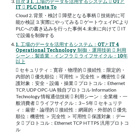
目次 3 1. 工場のデータを活用するシステム  OTと
IT  PLC Data To
Cloud 2. 背景・検討  障壁となる事柄  技術的に可
能か検証 3. 実際にやってみる  ゲートウェイPCより
PLCへの書き込みを行った事例 4. 未来に向けて  IT
で設備を制御する
1. 工場のデータを活用するシステム：OTとIT 4
Operational Technology 制御・運用技術  利用
シーン：製造業・インフラ  ライフサイクル：10年
以上
 セキュリティ：寛容・物理的  接続性：限定的・
内部的  優先順位：可用性 ＞ 完全性 ＞ 機密性  保
護対象：安全・設備・操業  プロトコル：Ethernet
TCP, UDP OPC-UA 独自プロトコル Information
Technology 情報通信技術  利用シーン：全業種・一
般消費者  ライフサイクル：3～5年  セキュリテ
ィ：厳密・論理的  接続性：網羅的・外部的  優先
順位：機密性 ＞ 完全性 ＞ 可用性  保護対象：デー
タ  プロトコル：Ethernet TCP HTTPS 汎用プロトコ
ル