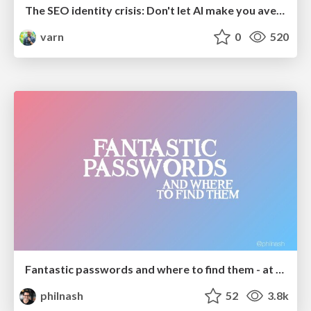
The SEO identity crisis: Don't let AI make you average
varn
0
520
Fantastic passwords and where to find them - at NoRuKo
philnash
52
3.8k