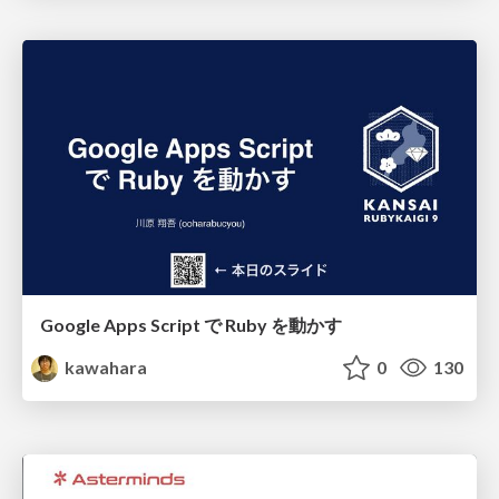
Google Apps Script で Ruby を動かす
kawahara
0
130