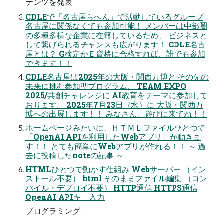
テンツを発表
CDLEで「名古屋らへん」で活動しているグループ
名古屋に関係なくても参加可能！ メンバーは中部圏
の多種多様な企業に在籍しているため、 ビジネスと
して繋げられるチャンスも広がります！ CDLE名古
屋とは？ G検定かＥ資格に合格すれば、誰でも参加
できます！！
CDLE名古屋は2025年の大阪・関西万博と その先の
未来に挑む参加型プログラム、 TEAM EXPO
2025/共創チャレンジに AI教育をテーマに参加して
おります。 2025年7月23日（水）に 大阪・関西万
博への出展します！！ みなさん、遊びに来てね！！
ホームページみたいに、ＨＴＭＬファイルひとつで
「OpenAI APIを利用したWebアプリ」が動きま
す！！ とても簡単にWebアプリが作れる！！ ～ 過
去に投稿したnoteの記事 ～
HTMLひとつで動かす仕組み Webサーバー （イン
ストール不要） html そのままファイル編集 （コン
パイル・デプロイ不要） HTTP通信 HTTPS通信
OpenAI APIキー入力
プログラミング