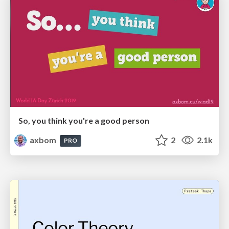
So, you think you're a good person
axbom
2
2.1k
PRO