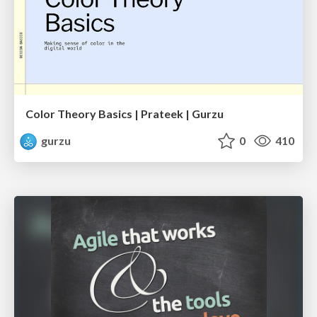
Color Theory Basics | Prateek | Gurzu
gurzu
0
410