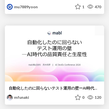
mu7889yoon
1
470
自動化したのに回らないテスト運用の壁ーAI時代の品質責任と生産性
mfunaki
0
120