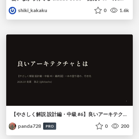
shiki_kakaku
0
1.6k
【やさしく解説 設計編・中級 #6】良いアーキテクチャとは ～ 一本の登り道の、行き先 ～
panda728
0
200
PRO