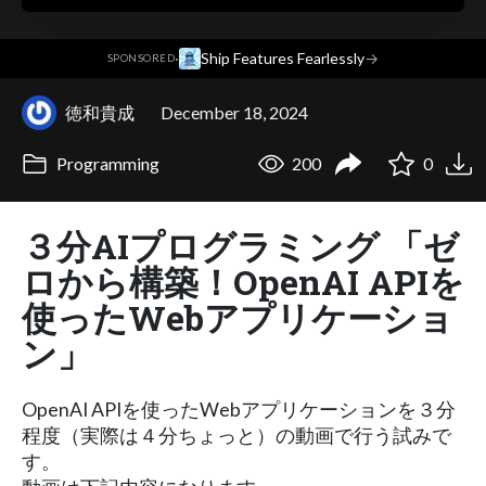
·
Ship Features Fearlessly
→
SPONSORED
徳和貴成
December 18, 2024
Programming
200
0
３分AIプログラミング 「ゼ
ロから構築！OpenAI APIを
使ったWebアプリケーショ
ン」
OpenAI APIを使ったWebアプリケーションを３分
程度（実際は４分ちょっと）の動画で行う試みで
す。