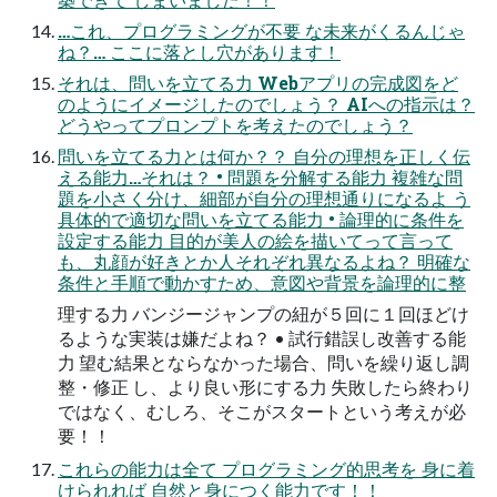
…これ、プログラミングが不要 な未来がくるんじゃ
ね？… ここに落とし穴があります！
それは、問いを立てる力 Webアプリの完成図をど
のようにイメージしたのでしょう？ AIへの指示は？
どうやってプロンプトを考えたのでしょう？
問いを立てる力とは何か？？ 自分の理想を正しく伝
える能力…それは？ • 問題を分解する能力 複雑な問
題を小さく分け、細部が自分の理想通りになるよ う
具体的で適切な問いを立てる能力 • 論理的に条件を
設定する能力 目的が美人の絵を描いてって言って
も、丸顔が好きとか人それぞれ異なるよね？ 明確な
条件と手順で動かすため、意図や背景を論理的に整
理する力 バンジージャンプの紐が５回に１回ほどけ
るような実装は嫌だよね？ • 試行錯誤し改善する能
力 望む結果とならなかった場合、問いを繰り返し調
整・修正 し、より良い形にする力 失敗したら終わり
ではなく、むしろ、そこがスタートという考えが必
要！！
これらの能力は全て プログラミング的思考を 身に着
けられれば 自然と身につく能力です！！