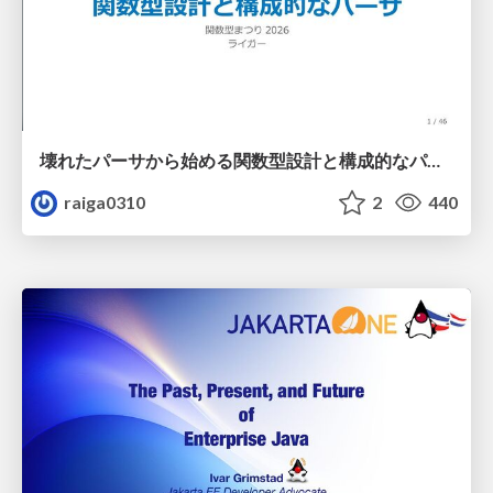
壊れたパーサから始める関数型設計と構成的なパーサ #fp_matsuri
raiga0310
2
440