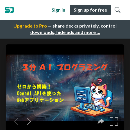
Sign in
Sign up for free
Upgrade to Pro
— share decks privately, control
downloads, hide ads and more …