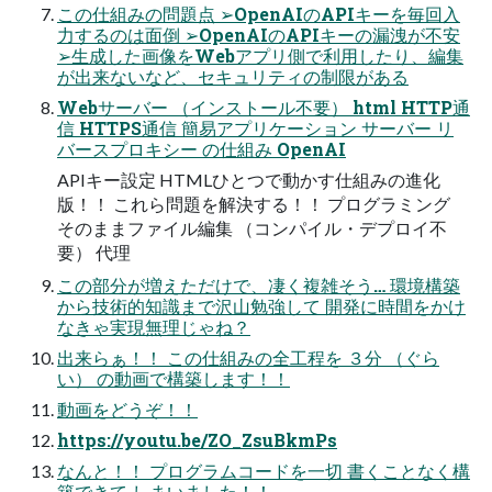
この仕組みの問題点 ➢OpenAIのAPIキーを毎回入
力するのは面倒 ➢OpenAIのAPIキーの漏洩が不安
➢生成した画像をWebアプリ側で利用したり、編集
が出来ないなど、セキュリティの制限がある
Webサーバー （インストール不要） html HTTP通
信 HTTPS通信 簡易アプリケーション サーバー リ
バースプロキシー の仕組み OpenAI
APIキー設定 HTMLひとつで動かす仕組みの進化
版！！ これら問題を解決する！！ プログラミング
そのままファイル編集 （コンパイル・デプロイ不
要） 代理
この部分が増えただけで、凄く複雑そう… 環境構築
から技術的知識まで沢山勉強して 開発に時間をかけ
なきゃ実現無理じゃね？
出来らぁ！！ この仕組みの全工程を ３分 （ぐら
い） の動画で構築します！！
動画をどうぞ！！
https://youtu.be/ZO_ZsuBkmPs
なんと！！ プログラムコードを一切 書くことなく構
築できて しまいました！！