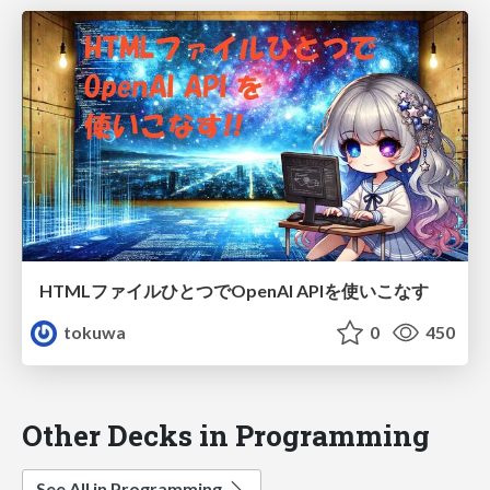
HTMLファイルひとつでOpenAI APIを使いこなす
tokuwa
0
450
Other Decks in Programming
See All in Programming