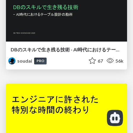
DBのスキルで生き残る技術 - AI時代におけるテーブル設計の勘所
soudai
67
56k
PRO