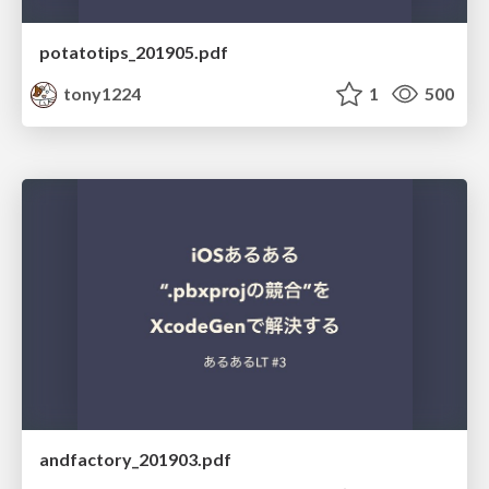
potatotips_201905.pdf
tony1224
1
500
andfactory_201903.pdf