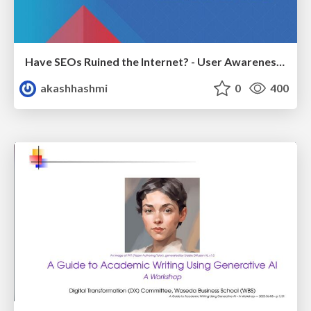
Have SEOs Ruined the Internet? - User Awareness of SEO in 2025
akashhashmi
0
400