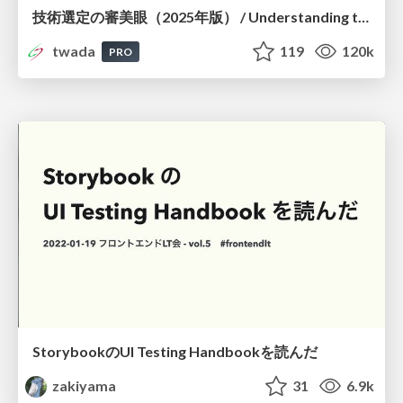
技術選定の審美眼（2025年版） / Understanding the Spiral of Technologies 2025 edition
twada
119
120k
PRO
StorybookのUI Testing Handbookを読んだ
zakiyama
31
6.9k