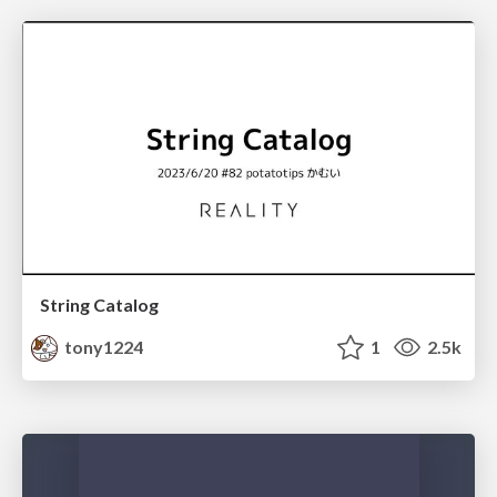
String Catalog
tony1224
1
2.5k