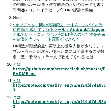
の初期化ルール 等 ▪ 依存解決のためのコードを書く
手間🤔 ▪ コンパイラセーフ🤔 DIの課題と整備
None
• オブジェクト間の依存解決コードをコンパイル時
に自動 生成してくれるツール ◦ AndroidのDagger
と似ている ◦ コンパイル時にDI注入の安全性を確保
▪ 自信を持ってコード変更ができる •
DI構造が階層的且つ実装上の登場人物が少なくシン
プル • 誤ったDI注入があった際には問題箇所の変数
名・型・階 層をエラー文で教えてくれる とは
とは
https://github.com/uber/needle/blob/master/R
EADME.md
とは
https://note.com/reality_eng/n/n124fd7da93c
3
とは
https://note.com/reality_eng/n/n124fd7da93c
3