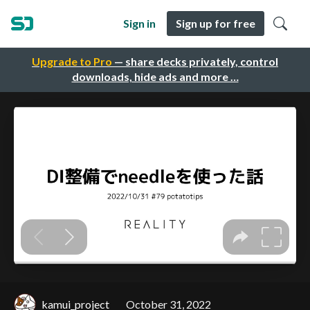
Sign in
Sign up for free
Upgrade to Pro
— share decks privately, control
downloads, hide ads and more …
kamui_project
October 31, 2022