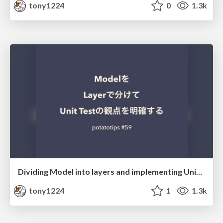
tony1224
0
1.3k
Dividing Model into layers and implementing Unit Test
tony1224
1
1.3k