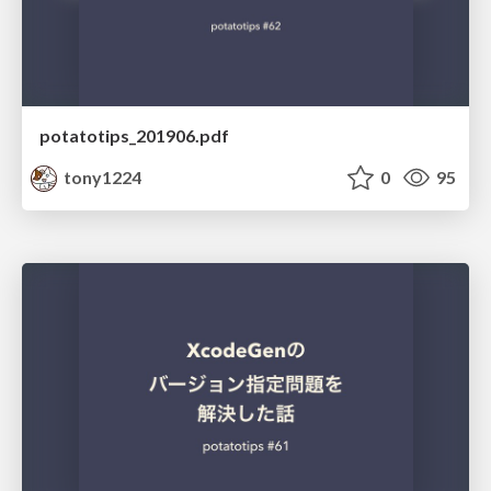
potatotips_201906.pdf
tony1224
0
95