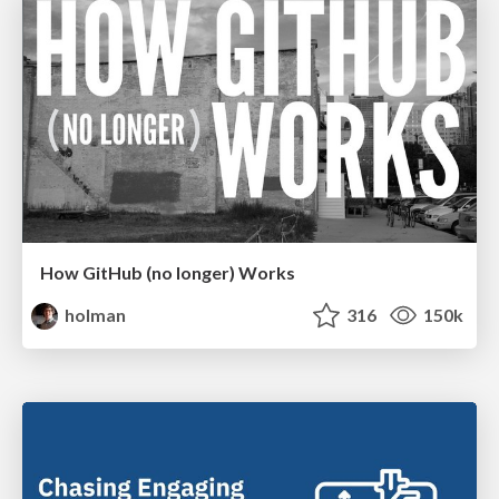
How GitHub (no longer) Works
holman
316
150k