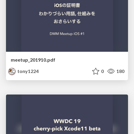
meetup_201910.pdf
tony1224
0
180