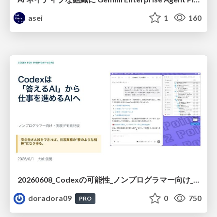
asei
1
160
20260608_Codexの可能性_ノンプログラマー向け_大城追記
doradora09
0
750
PRO