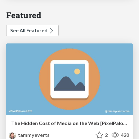
Featured
See All Featured
The Hidden Cost of Media on the Web [PixelPalooza 2025]
tammyeverts
2
420