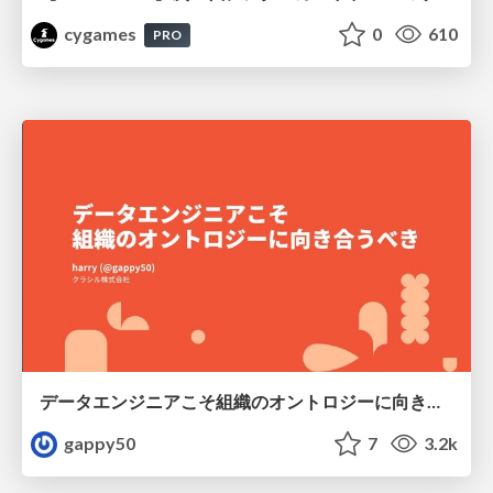
cygames
0
610
PRO
データエンジニアこそ組織のオントロジーに向き合うべき — 問いに答えるAIから、事業を動かすAIへ
gappy50
7
3.2k