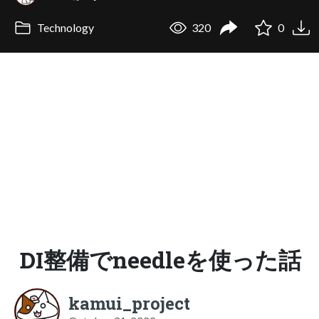
Technology
320
0
DI整備でneedleを使った話
kamui_project