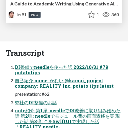
A Guide to Academic Writing Using Generative AI - A Workshop
ks91
1
360
PRO
Transcript
DI整備でneedleを使った話 2022/10/31 #79
potatotips
自己紹介 name: かむい @kamui_project
company: REALITY Inc. potato tips latest
presentation: #62
弊社のDI整備のお話
note紹介 第1弾: needleでDI改善に取り組み始めた
話 第2弾: needleでモジュール間の画面遷移を実 現
した話 第3弾: ↑をSwiftUIで実現した話
「REALITY needle」