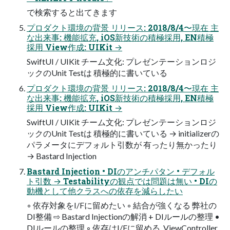
で検索すると出てきます
プロダクト環境の背景 リリース: 2018/8/4〜現在 主
な出来事: 機能拡充, iOS新技術の積極採用, EN積極
採用 View作成: UIKit →
SwiftUI / UIKit チーム文化: プレゼンテーションロジ
ックのUnit Testは 積極的に書いている
プロダクト環境の背景 リリース: 2018/8/4〜現在 主
な出来事: 機能拡充, iOS新技術の積極採用, EN積極
採用 View作成: UIKit →
SwiftUI / UIKit チーム文化: プレゼンテーションロジ
ックのUnit Testは 積極的に書いている → initializerの
パラメータにデフォルト引数が 有ったり無かったり
→ Bastard Injection
Bastard Injection • DIのアンチパタン • デフォル
ト引数 → Testabilityの観点では問題は無い • DIの
動機として他クラスへの依存を減らしたい
◦ 依存対象をI/Fに留めたい ◦ 結合が強くなる 弊社の
DI整備 ⇨ Bastard Injectionの解消 + DIルールの整理 •
DIルールの整理 ◦ 依存はI/Fに留める, ViewController