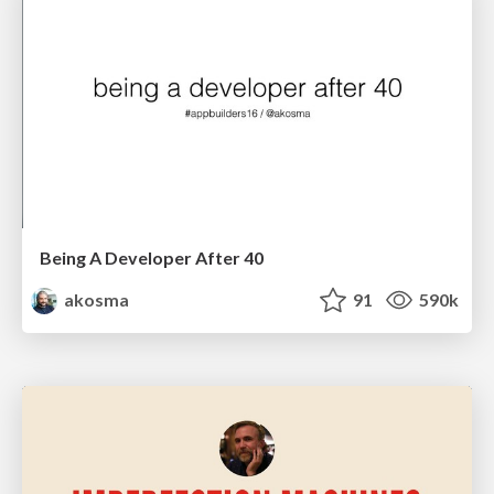
Being A Developer After 40
akosma
91
590k