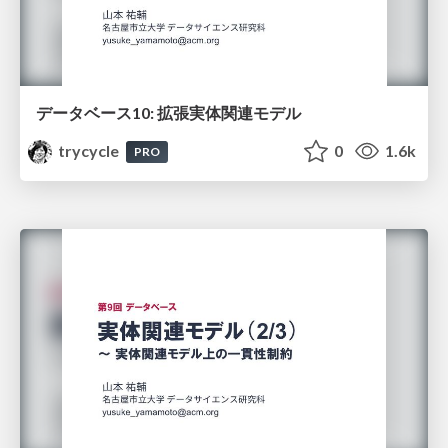
データベース10: 拡張実体関連モデル
trycycle
0
1.6k
PRO