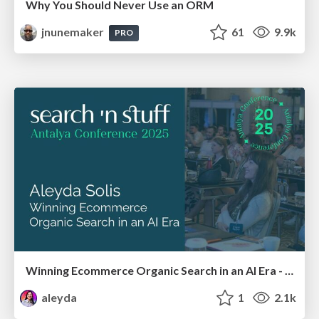
Why You Should Never Use an ORM
jnunemaker
61
9.9k
PRO
Winning Ecommerce Organic Search in an AI Era - #searchnstuff2025
aleyda
1
2.1k