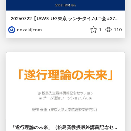
20260722【JAWS-UG東京 ランチタイムLT会 #37④】AWS Well-Architectedフレームワークに沿った回答をするAIエージェントを作ってみた
nozakijcom
1
110
「遂行理論の未来」（松島斉教授最終講義記念セッションの発表資料）