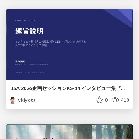
JSAI2026企画セッションKS-14 インタビュー集『⼈⼯知能と哲学と四つの問い』が提起する⼈⼯知能のこれからの課題 趣旨説明 / JSAI2026 Special Session: A Collection of Interviews, “Artificial Intelligence, Philosophy, and Four Questions”
ykiyota
0
410