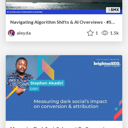
Navigating Algorithm Shifts & AI Overviews - #SMXNext
aleyda
1
1.5k