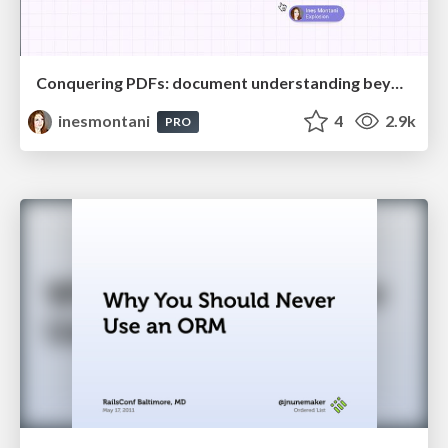
Conquering PDFs: document understanding beyond plain text
inesmontani
4
2.9k
PRO