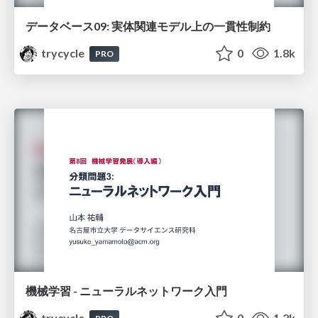
データベース09: 実体関連モデル上の一貫性制約
trycycle
0
1.8k
PRO
機械学習 - ニューラルネットワーク入門
trycycle
0
1.2k