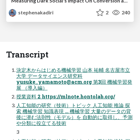
Measuring Dark Social's Impact On Conversion and Attribution
stephenakadiri
2
240
Transcript
決定木からはじめる機械学習 ⼭本 祐輔 名古屋市⽴
⼤学 データサイエンス研究科
yusuke_yamamoto@acm.org
第3回 機械学習発
展 （導入編）
授業資料 2 https://mlnote.hontolab.org/
⼈⼯知能の研究（技術）トピック 人工知能 推論 探
索 機械学習 知識表現 … 機械学習 大量のデータの背
後に潜む法則性（モデル）を 自動的に取得し、予測
や分類に役立てる技術
3