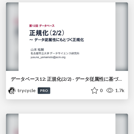
データベース12: 正規化(2/2) - データ従属性に基づく正規化
trycycle
0
1.7k
PRO