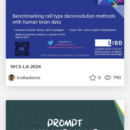
WCS-LA-2024
lcolladotor
0
790