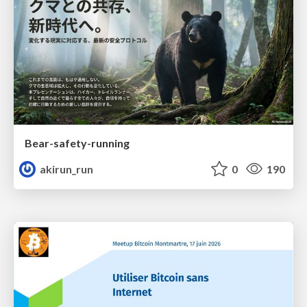
Bear-safety-running
akirun_run
0
190