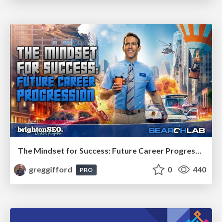
The Mindset for Success: Future Career Progression
greggifford
0
440
PRO