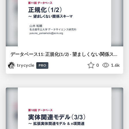
データベース11: 正規化(1/2) - 望ましくない関係スキーマ
trycycle
0
1.6k
PRO