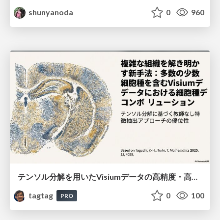
shunyanoda
0
960
テンソル分解を用いたVisiumデータの高精度・高速デコンボリューション手法
tagtag
0
100
PRO