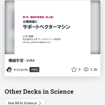
機械学習 - SVM
trycycle
2
1.2k
PRO
Other Decks in Science
See All in Science