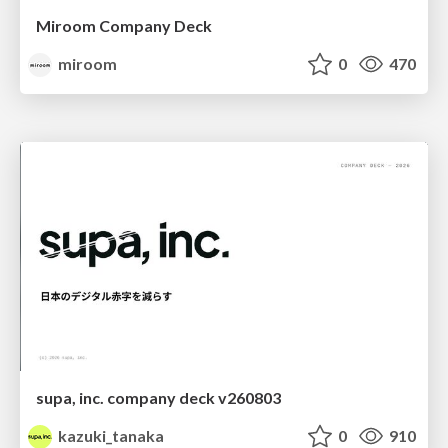
Miroom Company Deck
miroom
0
470
supa, inc. company deck v260803
kazuki_tanaka
0
910