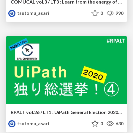
COMUCAL vol.3 / LT3 : Learn from the energy of ASAKATSU.
tsutomu_asari
0
990
RPALT vol.26 / LT1 : UiPath General Election 2020 #4
tsutomu_asari
0
630