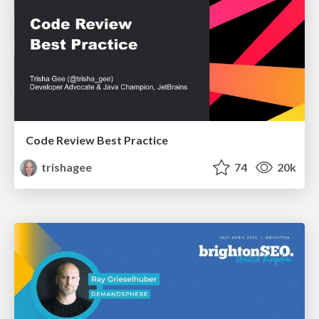
Code Review Best Practice
trishagee
74
20k