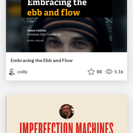
Embracing the Ebb and Flow
colly
88
5.1k