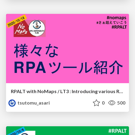
RPALT with NoMaps / LT3 : Introducing various RPA tools
tsutomu_asari
0
500