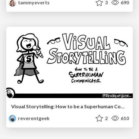
tammyeverts
3
690
Visual Storytelling: How to be a Superhuman Communicator
reverentgeek
2
610