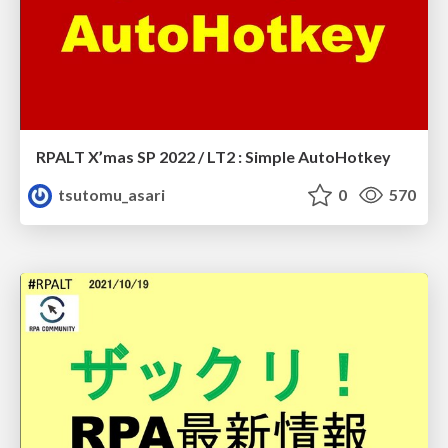
RPALT X’mas SP 2022 / LT2 : Simple AutoHotkey
tsutomu_asari
0
570