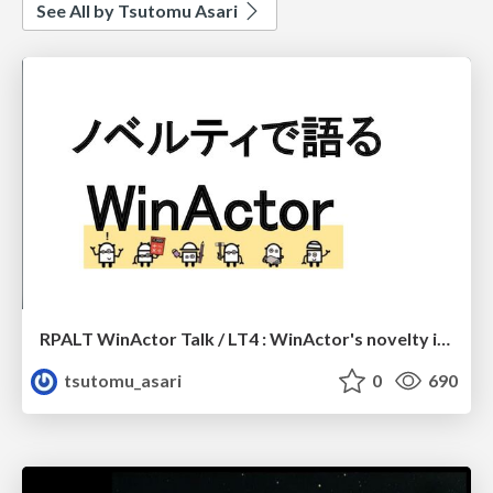
See All by Tsutomu Asari
RPALT WinActor Talk / LT4 : WinActor's novelty introduction
tsutomu_asari
0
690