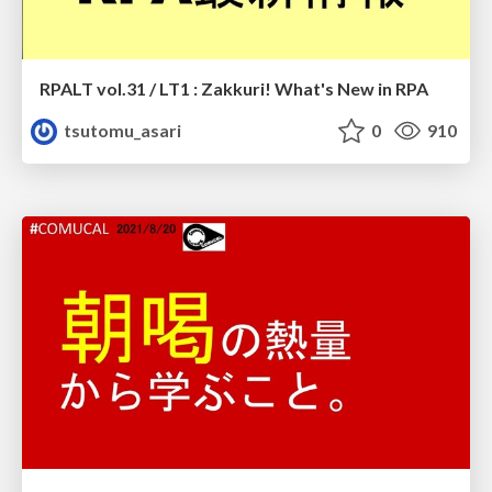
RPALT vol.31 / LT1 : Zakkuri! What's New in RPA
tsutomu_asari
0
910