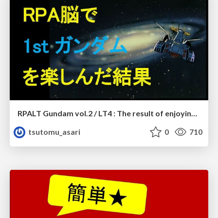
RPALT Gundam vol.2 / LT4 : The result of enjoying First Gundam with an RPA brain
tsutomu_asari
0
710