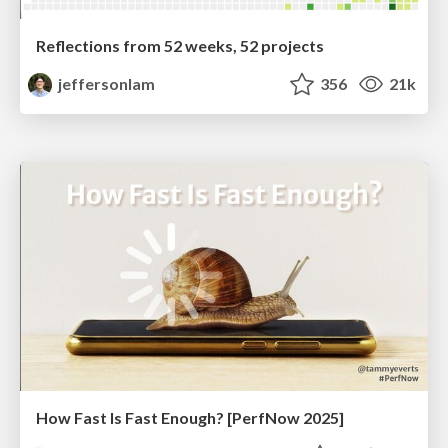
Reflections from 52 weeks, 52 projects
jeffersonlam
356
21k
How Fast Is Fast Enough? [PerfNow 2025]