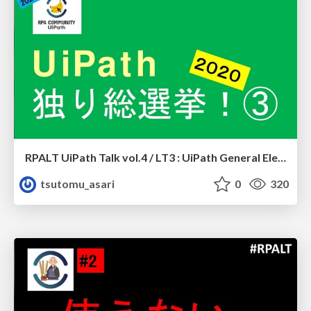
RPALT UiPath Talk vol.4 / LT3 : UiPath General Election 2020 #3
tsutomu_asari
0
320