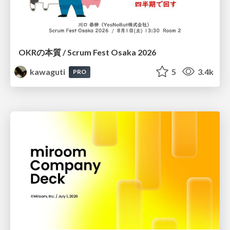
OKRの本質 / Scrum Fest Osaka 2026
kawaguti
5
3.4k
PRO