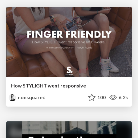
How STYLIGHT went responsive
nonsquared
100
6.2k