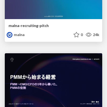
malna-recruiting-pitch
malna
0
24k