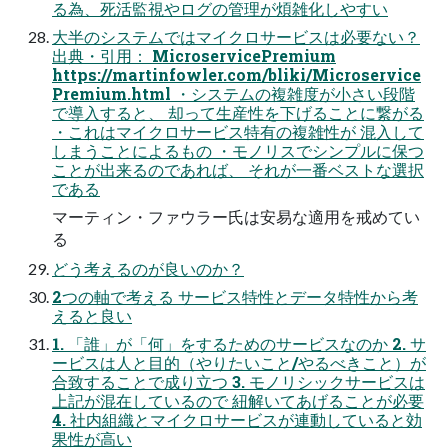
る為、死活監視やログの管理が煩雑化しやすい
大半のシステムではマイクロサービスは必要ない？
出典・引用： MicroservicePremium
https://martinfowler.com/bliki/Microservice
Premium.html ・システムの複雑度が小さい段階
で導入すると、 却って生産性を下げることに繋がる
・これはマイクロサービス特有の複雑性が 混入して
しまうことによるもの ・モノリスでシンプルに保つ
ことが出来るのであれば、 それが一番ベストな選択
である
マーティン・ファウラー氏は安易な適用を戒めてい
る
どう考えるのが良いのか？
2つの軸で考える サービス特性とデータ特性から考
えると良い
1. 「誰」が「何」をするためのサービスなのか 2. サ
ービスは人と目的（やりたいこと/やるべきこと）が
合致することで成り立つ 3. モノリシックサービスは
上記が混在しているので 紐解いてあげることが必要
4. 社内組織とマイクロサービスが連動していると効
果性が高い