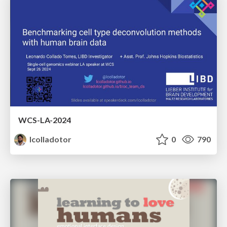
WCS-LA-2024
lcolladotor
0
790