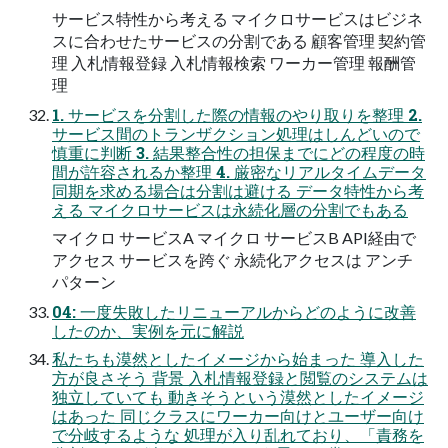
サービス特性から考える マイクロサービスはビジネ
スに合わせたサービスの分割である 顧客管理 契約管
理 入札情報登録 入札情報検索 ワーカー管理 報酬管
理
1. サービスを分割した際の情報のやり取りを整理 2.
サービス間のトランザクション処理はしんどいので
慎重に判断 3. 結果整合性の担保までにどの程度の時
間が許容されるか整理 4. 厳密なリアルタイムデータ
同期を求める場合は分割は避ける データ特性から考
える マイクロサービスは永続化層の分割でもある
マイクロ サービスA マイクロ サービスB API経由で
アクセス サービスを跨ぐ 永続化アクセスは アンチ
パターン
04: 一度失敗したリニューアルからどのように改善
したのか、実例を元に解説
私たちも漠然としたイメージから始まった 導入した
方が良さそう 背景 入札情報登録と閲覧のシステムは
独立していても 動きそうという漠然としたイメージ
はあった 同じクラスにワーカー向けとユーザー向け
で分岐するような 処理が入り乱れており、「責務を