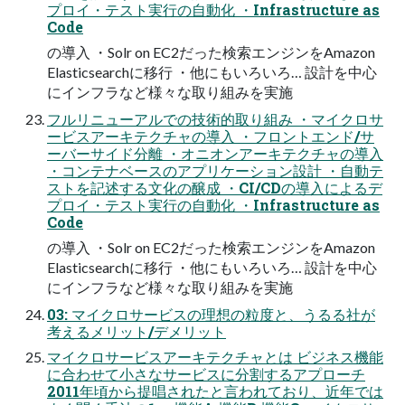
プロイ・テスト実行の自動化 ・Infrastructure as
Code
の導入 ・Solr on EC2だった検索エンジンをAmazon
Elasticsearchに移行 ・他にもいろいろ… 設計を中心
にインフラなど様々な取り組みを実施
フルリニューアルでの技術的取り組み ・マイクロサ
ービスアーキテクチャの導入 ・フロントエンド/サ
ーバーサイド分離 ・オニオンアーキテクチャの導入
・コンテナベースのアプリケーション設計 ・自動テ
ストを記述する文化の醸成 ・CI/CDの導入によるデ
プロイ・テスト実行の自動化 ・Infrastructure as
Code
の導入 ・Solr on EC2だった検索エンジンをAmazon
Elasticsearchに移行 ・他にもいろいろ… 設計を中心
にインフラなど様々な取り組みを実施
03: マイクロサービスの理想の粒度と、うるる社が
考えるメリット/デメリット
マイクロサービスアーキテクチャとは ビジネス機能
に合わせて小さなサービスに分割するアプローチ
2011年頃から提唱されたと言われており、近年では