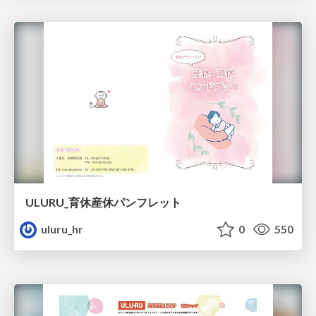
ULURU_育休産休パンフレット
uluru_hr
0
550