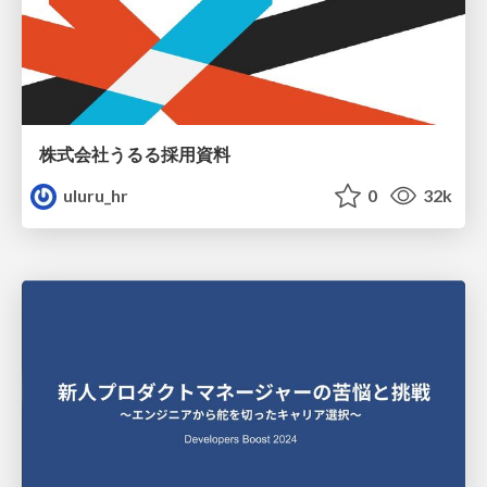
株式会社うるる採用資料
uluru_hr
0
32k