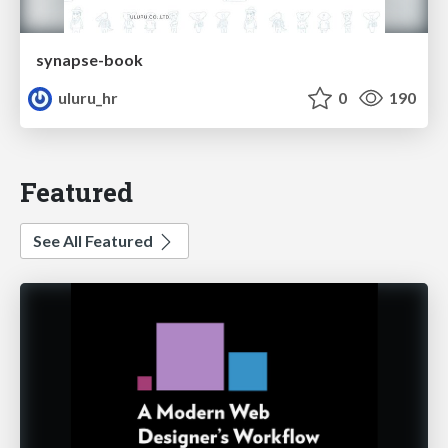
synapse-book
uluru_hr
0
190
Featured
See All Featured