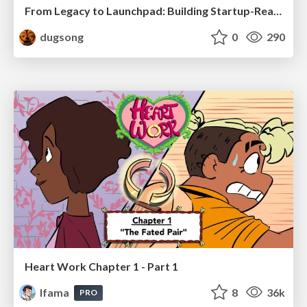
From Legacy to Launchpad: Building Startup-Ready Communities
dugsong
0
290
Heart Work Chapter 1 - Part 1
lfama
8
36k
PRO