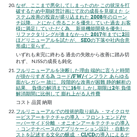
なぜ、ここまで悪化してしまったのか この状況を打
破するため中期経営計画にて次の成長を見据えた シ
ステム改善の投資が盛り込まれた 2008年のローン
チ以降、 とにかく売ることを優先していた過去 お客
様に満足していただく為、 新規機能開発を優先し、
リファクタリングが進まなかった 2017年までに2回
ほどリニューアルを試たが、 SEOの下落や社内合意
形成に至らず、
いずれも未完に終わる 過去の失敗から改善に踏み切
れず、 NJSSの成長も鈍化
フルリニューアルを決断した理由 端的に言うと時間
が掛かりすぎる為 コード/FW/インフラと あらゆる
面がレガシー 故に、段階的な改善が困難 静的解析の
結果、 負債の解消までに16年 しかし期限は2年 負債
解消期間に比例して 膨れ上がる人件費
コスト 品質 納期
フルリニューアルでの技術的取り組み ・マイクロサ
ービスアーキテクチャの導入 ・フロントエンド/サ
ーバーサイド分離 ・オニオンアーキテクチャの導入
・コンテナベースのアプリケーション設計 ・自動テ
ストを記述する文化の醸成 ・CI/CDの導入によるデ