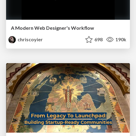
A Modern Web Designer's Workflow
chriscoyier
698
190k