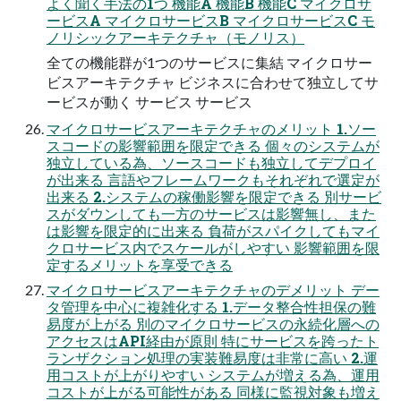
よく聞く手法の1つ 機能A 機能B 機能C マイクロサ
ービスA マイクロサービスB マイクロサービスC モ
ノリシックアーキテクチャ（モノリス）
全ての機能群が1つのサービスに集結 マイクロサー
ビスアーキテクチャ ビジネスに合わせて独立してサ
ービスが動く サービス サービス
マイクロサービスアーキテクチャのメリット 1.ソー
スコードの影響範囲を限定できる 個々のシステムが
独立している為、ソースコードも独立してデプロイ
が出来る 言語やフレームワークもそれぞれで選定が
出来る 2.システムの稼働影響を限定できる 別サービ
スがダウンしても一方のサービスは影響無し、また
は影響を限定的に出来る 負荷がスパイクしてもマイ
クロサービス内でスケールがしやすい 影響範囲を限
定するメリットを享受できる
マイクロサービスアーキテクチャのデメリット デー
タ管理を中心に複雑化する 1.データ整合性担保の難
易度が上がる 別のマイクロサービスの永続化層への
アクセスはAPI経由が原則 特にサービスを跨ったト
ランザクション処理の実装難易度は非常に高い 2.運
用コストが上がりやすい システムが増える為、運用
コストが上がる可能性がある 同様に監視対象も増え