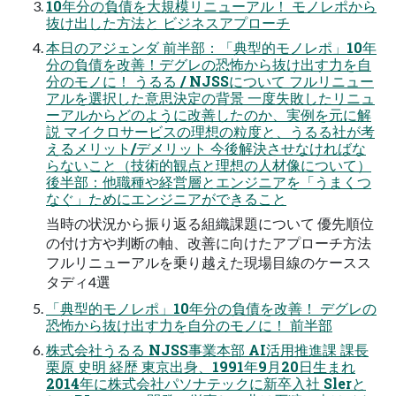
10年分の負債を大規模リニューアル！ モノレポから
抜け出した方法と ビジネスアプローチ
本日のアジェンダ 前半部：「典型的モノレポ」10年
分の負債を改善！デグレの恐怖から抜け出す力を自
分のモノに！ うるる / NJSSについて フルリニュー
アルを選択した意思決定の背景 一度失敗したリニュ
ーアルからどのように改善したのか、実例を元に解
説 マイクロサービスの理想の粒度と、うるる社が考
えるメリット/デメリット 今後解決させなければな
らないこと（技術的観点と理想の人材像について）
後半部：他職種や経営層とエンジニアを「うまくつ
なぐ」ためにエンジニアができること
当時の状況から振り返る組織課題について 優先順位
の付け方や判断の軸、改善に向けたアプローチ方法
フルリニューアルを乗り越えた現場目線のケースス
タディ4選
「典型的モノレポ」10年分の負債を改善！ デグレの
恐怖から抜け出す力を自分のモノに！ 前半部
株式会社うるる NJSS事業本部 AI活用推進課 課長
栗原 史明 経歴 東京出身、1991年9月20日生まれ
2014年に株式会社パソナテックに新卒入社 Slerと