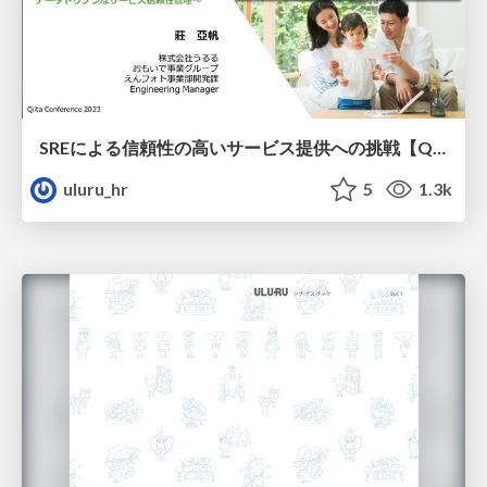
SREによる信頼性の高いサービス提供への挑戦【Qiita Conference 2023】
uluru_hr
5
1.3k