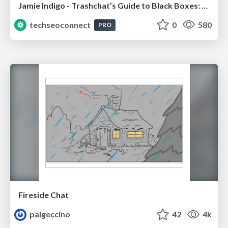
Jamie Indigo - Trashchat’s Guide to Black Boxes: Technical SEO Tactics for LLMs
techseoconnect
0
580
PRO
Fireside Chat
paigeccino
42
4k