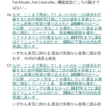
Fat Model , Fat Controller... 機能追加どころの騒ぎで
はない…
なぜ、ここまで悪化してしまったのか この状況を打
破するため中期経営計画にて次の成長を見据えた シ
ステム改善の投資が盛り込まれた 2008年のローン
チ以降、 とにかく売ることを優先していた過去 お客
様に満足していただく為、 新規機能開発を優先し、
リファクタリングが進まなかった 2017年までに2回
ほどリニューアルを試たが、 SEOの下落や社内合意
形成に至らず、
いずれも未完に終わる 過去の失敗から改善に踏み切
れず、 NJSSの成長も鈍化
なぜ、ここまで悪化してしまったのか この状況を打
破するため中期経営計画にて次の成長を見据えた シ
ステム改善の投資が盛り込まれた 2008年のローン
チ以降、 とにかく売ることを優先していた過去 お客
様に満足していただく為、 新規機能開発を優先し、
リファクタリングが進まなかった 2017年までに2回
ほどリニューアルを試たが、 SEOの下落や社内合意
形成に至らず、
いずれも未完に終わる 過去の失敗から改善に踏み切