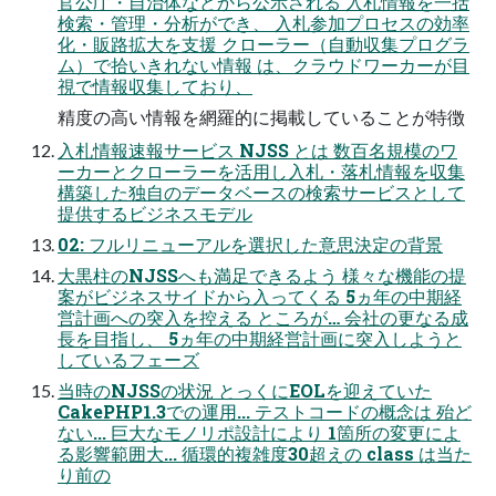
官公庁・自治体などから公示される 入札情報を一括
検索・管理・分析ができ、 入札参加プロセスの効率
化・販路拡大を支援 クローラー（自動収集プログラ
ム）で拾いきれない情報 は、クラウドワーカーが目
視で情報収集しており、
精度の高い情報を網羅的に掲載していることが特徴
入札情報速報サービス NJSS とは 数百名規模のワ
ーカーとクローラーを活用し入札・落札情報を収集
構築した独自のデータベースの検索サービスとして
提供するビジネスモデル
02: フルリニューアルを選択した意思決定の背景
大黒柱のNJSSへも満足できるよう 様々な機能の提
案がビジネスサイドから入ってくる 5ヵ年の中期経
営計画への突入を控える ところが… 会社の更なる成
長を目指し、 5ヵ年の中期経営計画に突入しようと
しているフェーズ
当時のNJSSの状況 とっくにEOLを迎えていた
CakePHP1.3での運用... テストコードの概念は 殆ど
ない... 巨大なモノリポ設計により 1箇所の変更によ
る影響範囲大... 循環的複雑度30超えの class は当た
り前の