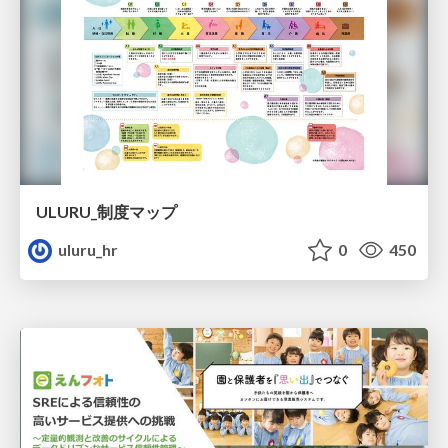
ULURU_制度マップ
uluru_hr
0
450