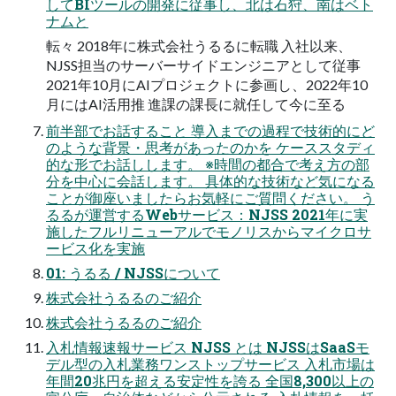
してBIツールの開発に従事し、北は石狩、南はベト
ナムと
転々 2018年に株式会社うるるに転職 入社以来、
NJSS担当のサーバーサイドエンジニアとして従事
2021年10月にAIプロジェクトに参画し、2022年10
月にはAI活用推 進課の課長に就任して今に至る
前半部でお話すること 導入までの過程で技術的にど
のような背景・思考があったのかを ケーススタディ
的な形でお話しします。 ※時間の都合で考え方の部
分を中心に会話します。 具体的な技術など気になる
ことが御座いましたらお気軽にご質問ください。 う
るるが運営するWebサービス：NJSS 2021年に実
施したフルリニューアルでモノリスからマイクロサ
ービス化を実施
01: うるる / NJSSについて
株式会社うるるのご紹介
株式会社うるるのご紹介
入札情報速報サービス NJSS とは NJSSはSaaSモ
デル型の入札業務ワンストップサービス 入札市場は
年間20兆円を超える安定性を誇る 全国8,300以上の