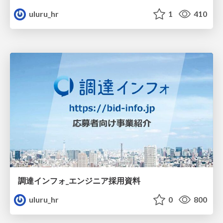
uluru_hr
1
410
調達インフォ_エンジニア採用資料
uluru_hr
0
800