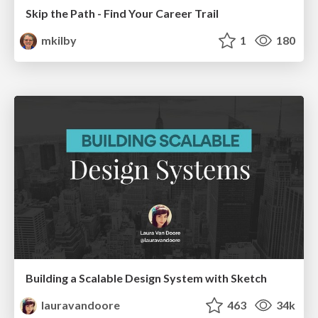
Skip the Path - Find Your Career Trail
mkilby
1
180
Building a Scalable Design System with Sketch
lauravandoore
463
34k