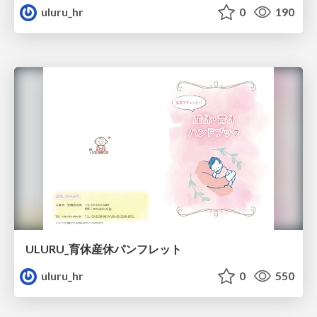
uluru_hr
0
190
ULURU_育休産休パンフレット
uluru_hr
0
550