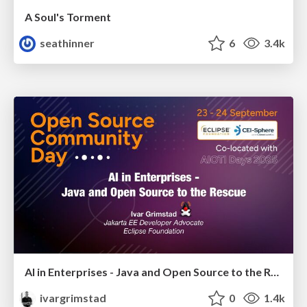
A Soul's Torment
seathinner
6
3.4k
AI in Enterprises - Java and Open Source to the Rescue
ivargrimstad
0
1.4k