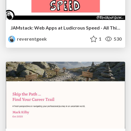
JAMstack: Web Apps at Ludicrous Speed - All Things Open 2022
reverentgeek
1
530