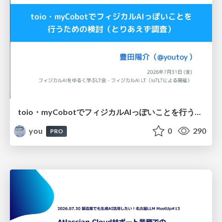
toio・myCobotでフィジカルAIっぽいことを行うための検討（とりあえず調査） / フィジカルAI LT（IoTLTによる開催）
you
0
290
PRO