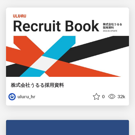
株式会社うるる採用資料
uluru_hr
0
32k