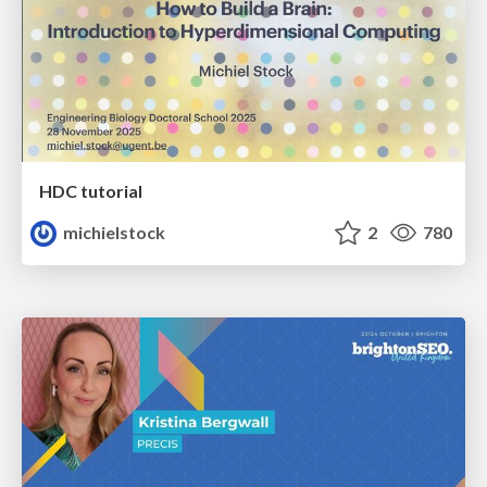
HDC tutorial
michielstock
2
780