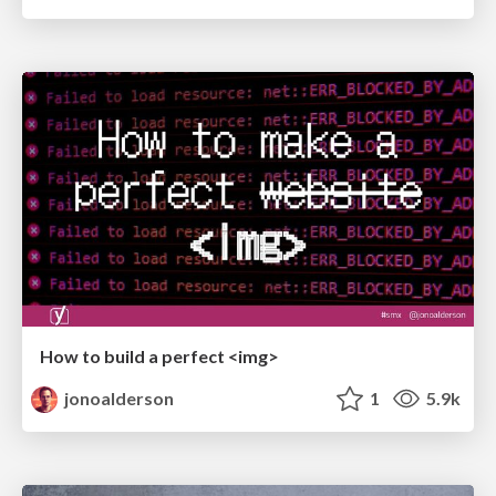
How to build a perfect <img>
jonoalderson
1
5.9k