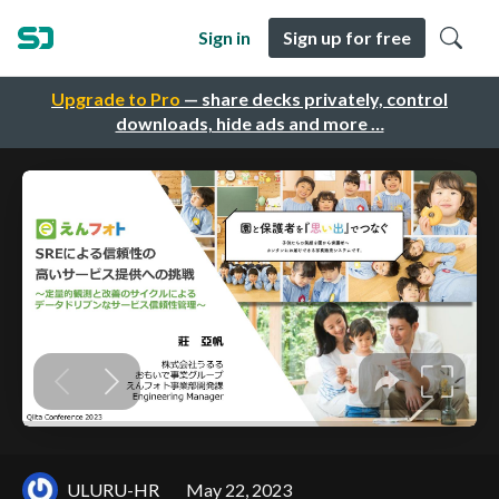
Sign in
Sign up for free
Upgrade to Pro
— share decks privately, control
downloads, hide ads and more …
ULURU-HR
May 22, 2023