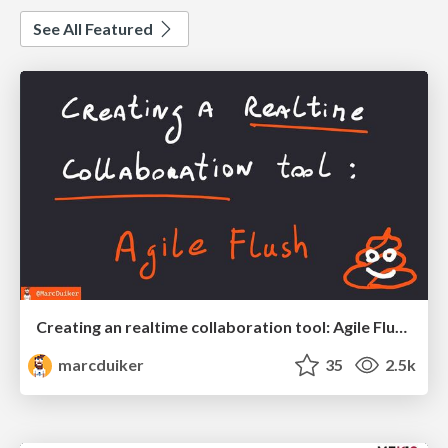
See All Featured
Creating an realtime collaboration tool: Agile Flush - .NET Oxford
marcduiker
35
2.5k