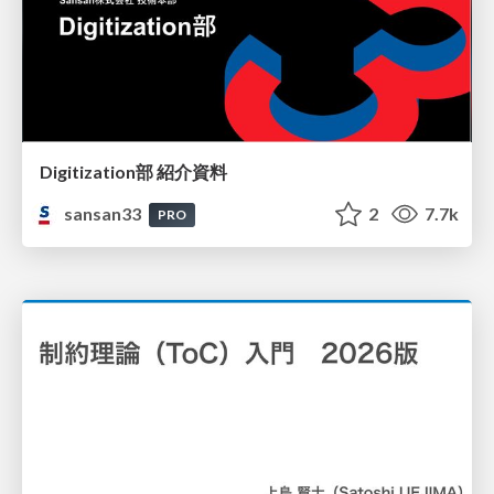
Digitization部 紹介資料
sansan33
2
7.7k
PRO