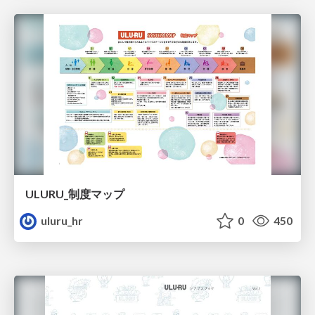
ULURU_制度マップ
uluru_hr
0
450