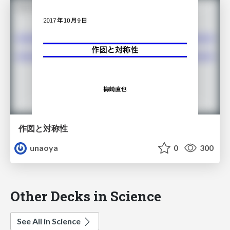
作図と対称性
unaoya
0
300
Other Decks in Science
See All in Science