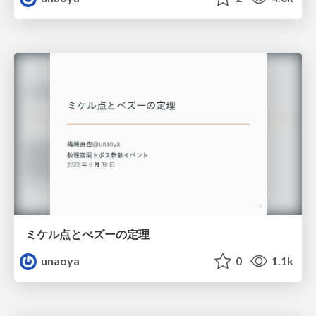
ミケル点とべズーの定理
unaoya
0
1.1k