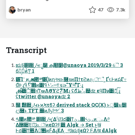
bryan
47
7.3k
Transcript
ಋདྷ୅਺زԿೖ໳ ക࡚௚໵@unaoya 2019/3/29 ୈ 3
ճؔ౦͢͏͕͘ెͷͭͲ͍ 1
͸͡Ίʹ ͜ͷߨԋͷ಺༰͸ɺ͍͔ͭ͘ͷղઆͱ࿦จͷΠϯτϩͷඇৗʹૈ ͍Ґ૬ͰͷషΓ߹
ΘͤͰ͢ɻࢀߟʹͨ͠΋ͷ͸࠷ޙʹࢀߟจݙͱ ͯ͠Ұཡʹͯ͋͠Γ·͢ɻ
ߨԋऀ͸ূ໌΍ਖ਼֬ͳఆٛΛϑΥϩʔ͍ͯ͠·ͤΜɻ ʢ࣍ճ࡞ʹظ଴ʣ εϥΠυ͸ެ։͍ͯ͠·͢ɻ
ʢtwitter @unaoyaʣ 2
໨࣍ ୅਺زԿͱϗϞτϐʔ derived stack QC(X) ͱੵ෼ม׵
දݱ࿦ͱ TFT ΁ͷԠ༻ 3
ࠓ೔ͷ಺༰ ୅਺زԿʹ͓͚Δۭؒʹରͯ͠ɺద੾ͳۃݶ΍༨ۃݶͷૢ࡞Λ༩
͑Δ࿮૊Έ͕ཉ͍͠ɻ௨ৗͷεΩʔϜ͸ Algk → Set ͱ͍͏ؔख
Ͱద੾ͳ৚݅Λຬͨ͢΋ͷͰ͋Δɻ͜ΕΛ֦ுͯ͠ɺಋདྷεΩʔ ϜΛؔख dAlgk