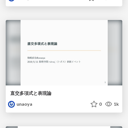
直交多項式と表現論
unaoya
0
1k