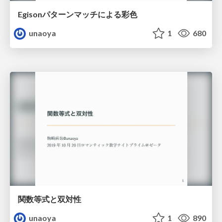
Egisonパターンマッチによる彩色
unaoya
1
680
関数等式と双対性
unaoya
1
890