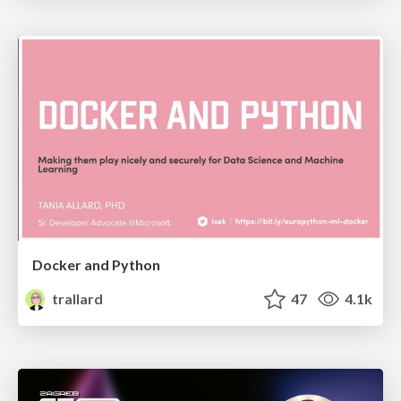
Docker and Python
trallard
47
4.1k