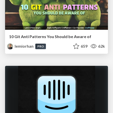
10 Git Anti Patterns You Should be Aware of
lemiorhan
659
62k
PRO