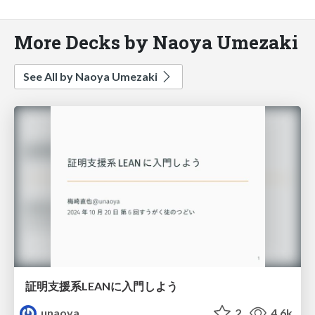
More Decks by Naoya Umezaki
See All by Naoya Umezaki
証明支援系LEANに入門しよう
unaoya
2
4.6k