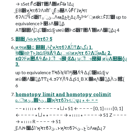
→ sSet Ͱ͋ͬͯద੾ͳ৚݅Λ࣋ͭ΋ͷͱͯ͠ఆ ΊΔɻ
͜ΕΒ͸ϗϞτϐʔΛऔΓೖΕͨߏ଄Λ࣋ͭݍͰ͋ΓɺϗϞτ
ϐʔΛߟྀͨ͠ద੾ͳۃݶૢ࡞Λఆٛ͢Δ͜ͱ͕Ͱ͖Δɻ Ԡ༻্ͷಈػͱͯ͠ɺྫ͑͹ up to
equivalence Ͱ෺ࣄΛ෼ྨ͢Δ
Α͏ͳ໰୊Λߟ͍͑ͨɻྫ͑͹ಋདྷݍͷର৅Ͱద੾ͳ৚݅Λ࣋ͭ ΋ͷΛ෼ྨ͢Δɻ 4
୅਺زԿͱϗϞτϐʔ 5
͜ͷઅͷ໨ඪ ୅਺زԿʹ͓͍ͯϗϞτϐʔΛߟ͑ͨ͘ͳΔঢ়گɻ 1.
ؔख͕׬શͰͳ͍ͱ͖ɺಋདྷؔखΛߟ͑ΔɻෳମͷϗϞτ ϐʔΛ༻͍ͯఆٛ͢Δɻ 2.
εΩʔϜͷަ఺Λߟ͑Δͱɺॏෳ౓͕ݱΕΔɻ ʮॏෳ౓෇͖ ͷۭؒʯΛ௚઀ѻ͍͍ͨɻ
3.
up to equivalence ͳϞδϡϥΠཧ࿦Λߟ͑Δɻྫ͑͹ಋདྷݍ
ͷର৅Λ෼ྨ͢ΔͳͲɻ 4. ϧʔϓۭؒΛߟ͑ΔɻS1 ͔Β X ΁ͷࣹΛ෼ྨ͢ΔۭؒΛߏ ੒͍ͨ͠ɻ
6
homotopy limit and homotopy colimit
௨ৗͷۃݶ΍༨ۃݶ͸ϗϞτϐʔͱ૬ੑ͕ѱ͍ɻ ∗ ← − −
− − ∗ ⏐ ⏐ ⏐ ⏐ ∗ ← − − − − ∗ ⨿ ∗ S1 ← − − − − [0, 1] ⏐ ⏐ ⏐ ⏐ [0, 1]
← − − − − ∗ ⨿ ∗ ∗ − − − − → ∗ ⏐ ⏐ ⏐ ⏐ ∗ − − − − → S1 Z − − − −
→ ∗ ⏐ ⏐ ⏐ ⏐ R − − − − → S1
͜ΕΛࠀ෰͢ΔͨΊʹϗϞτϐʔۃݶͱϗϞτϐʔ༨ۃݶͱ͍͏ ֓೦Λఆٛ͢Δɻ 7