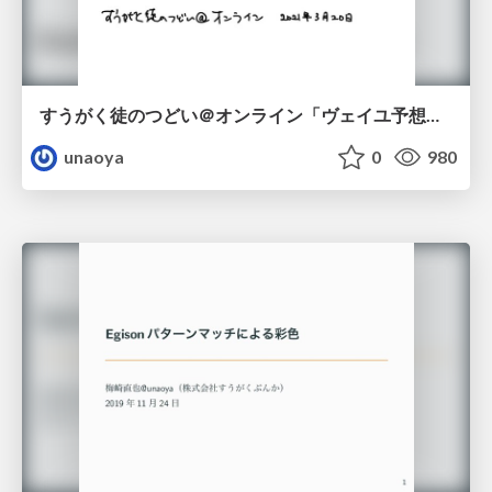
すうがく徒のつどい＠オンライン「ヴェイユ予想とl進層のフーリエ変換」
unaoya
0
980