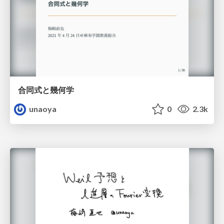
合同式と幾何学
unaoya
0
2.3k