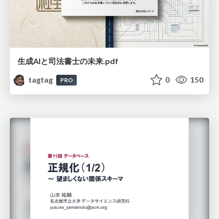
生成AIと司法書士の未来.pdf
tagtag
0
150
PRO