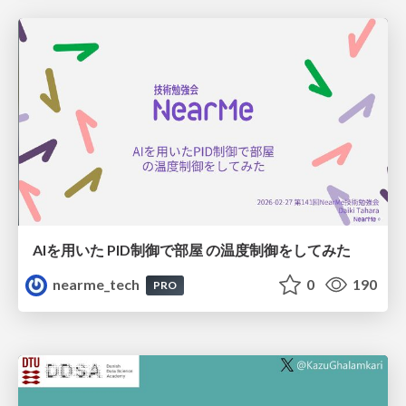
AIを用いた PID制御で部屋 の温度制御をしてみた
nearme_tech
0
190
PRO