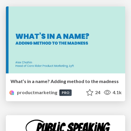
What’s in a name? Adding method to the madness
productmarketing
24
4.1k
PRO