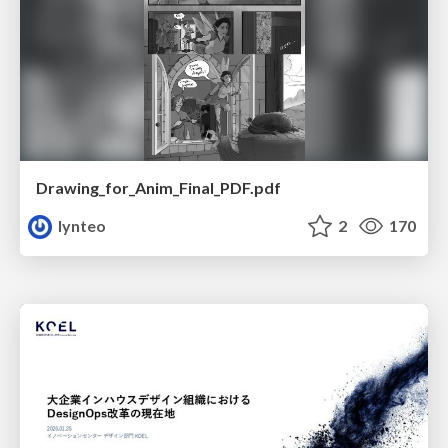
Drawing_for_Anim_Final_PDF.pdf
lynteo
2
170