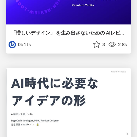
「惜しいデザイン」 を生み出さないための AIレビューループ
0b1tk
3
2.8k