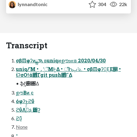
lynnandtonic
304
22k
Transcript
σβΠφʔͷࠇྺ࢙ ʙuniqͷࣦഊஊʙ 2020/04/30
uniq/͏ʹ͞Μ • ࡛ۄʹॅΜͰ͍Δ • ീԦࢠʹ௨͏ • σβΠφʔྺ͔Ε͜Ε௕͍ •
ίʔσΟϯά΋ͨ͠Γgit push΋ͨ͠Γ͢Δ
• ֆඳ͖ͩͬͨ࣌୅΋͋Δ
ࣦഊ͔Βͷ ֶͼ
όφʔͱϩΰ
ϩΰΛ࡞͍ͬͯͩ͘͞ʂ ͸ʔ͍
ϩΰ͔͊
None
ʺ