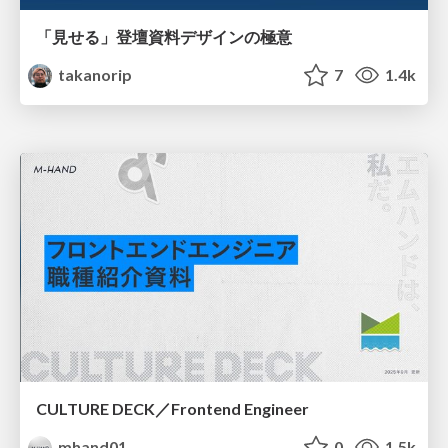
「見せる」登壇資料デザインの極意
takanorip
7
1.4k
CULTURE DECK／Frontend Engineer
mhand01
0
1.5k