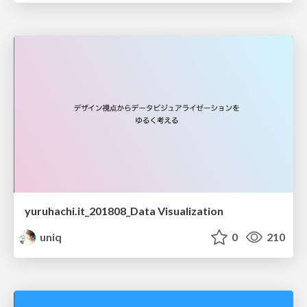
yuruhachi.it_201808_Data Visualization
uniq
0
210