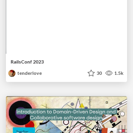
RailsConf 2023
tenderlove
30
1.5k