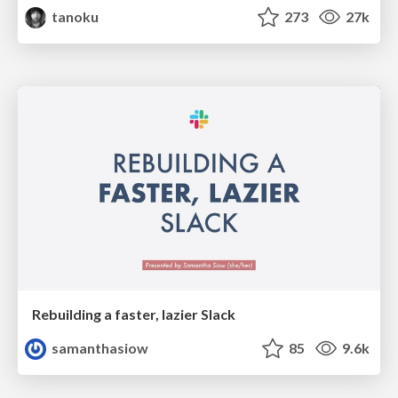
tanoku
273
27k
Rebuilding a faster, lazier Slack
samanthasiow
85
9.6k