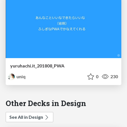
yuruhachi.it_201808_PWA
uniq
0
230
Other Decks in Design
See All in Design