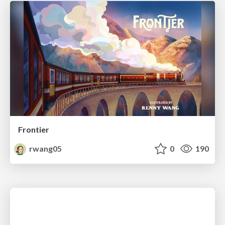
Frontier
rwang05
0
190