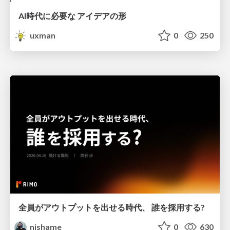
AI時代に必要な アイデアの形
uxman
0
250
全員がアウトプットを出せる時代、 誰を採用する?
nishame
0
630