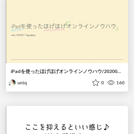
iPadを使ったほげほげオンラインノウハウ/20200527-yuruhachi-20
uniq
0
160