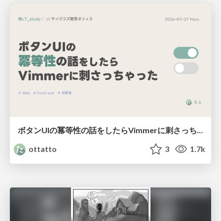
ボタンUIの冪等性の話をしたらVimmerに刺さっちゃった
ottatto
3
1.7k