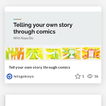
Tell your own story through comics
letsgokoyo
1
1k