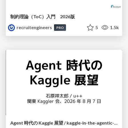
制約理論（ToC）入門 2026版
recruitengineers
5
1.5k
PRO
Agent 時代の Kaggle 展望 / kaggle-in-the-agentic-era