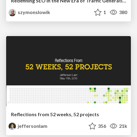
Redefining SEO in the New Era of Traffic Generation
szymonslowik
1
380
Reflections from 52 weeks, 52 projects
jeffersonlam
356
21k