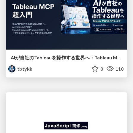
AIが自社のTableauを操作する世界へ：Tableau MCP超入門
tbtykk
0
110