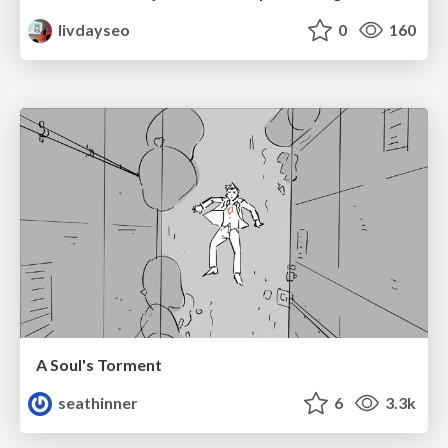
livdayseo
0
160
A Soul's Torment
seathinner
6
3.3k