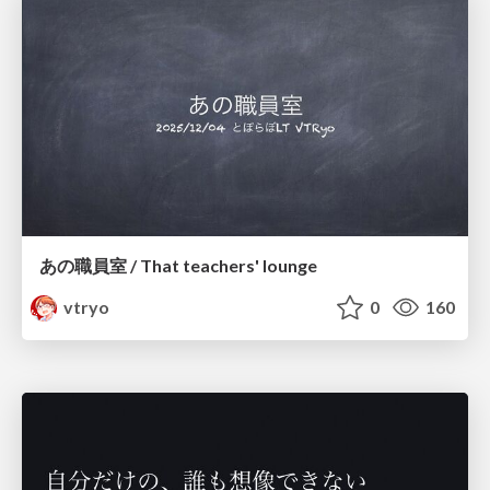
あの職員室 / That teachers' lounge
vtryo
0
160