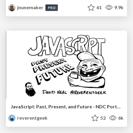
jnunemaker
61
9.9k
PRO
JavaScript: Past, Present, and Future - NDC Porto 2020
reverentgeek
52
6k