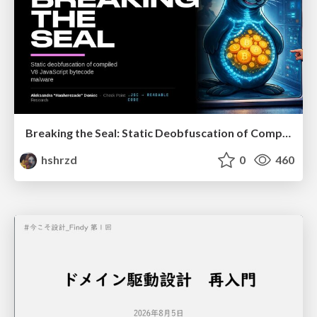
Breaking the Seal: Static Deobfuscation of Compiled V8 JavaScript Bytecode Malware
hshrzd
0
460