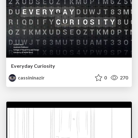
Everyday Curiosity
cassininazir
0
270