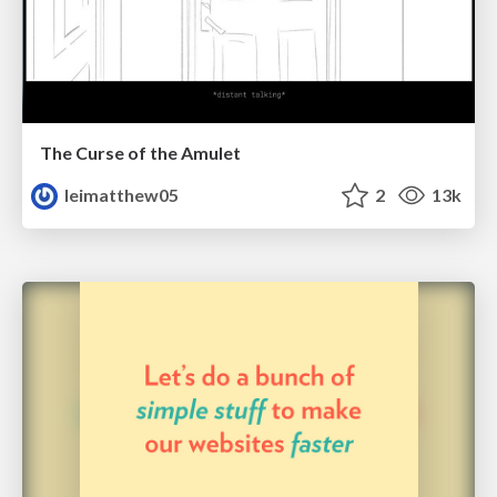
The Curse of the Amulet
leimatthew05
2
13k