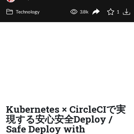
Technology
3.8k
1
Kubernetes × CircleCIで実
現する安心安全Deploy /
Safe Deploy with