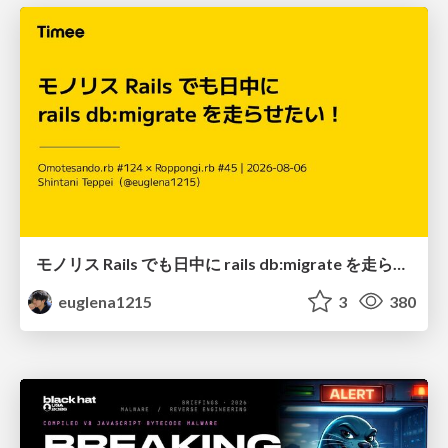
モノリス Rails でも日中に rails db:migrate を走らせたい！ / Daytime rails db:migrate on Monolithic Rails!
euglena1215
3
380