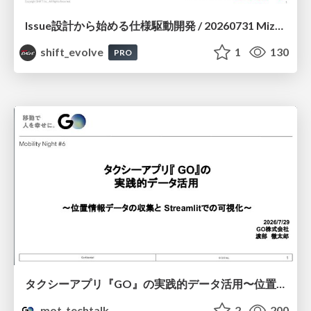
Issue設計から始める仕様駆動開発 / 20260731 Mizuki Hirata
shift_evolve
1
130
PRO
タクシーアプリ『GO』の実践的データ活用〜位置情報データの収集とStreamlitでの可視化〜
mot_techtalk
2
200