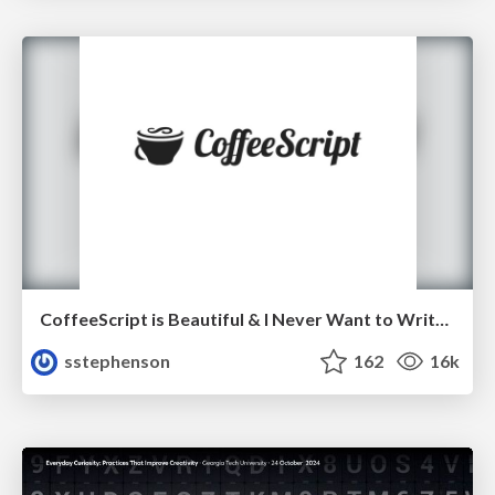
CoffeeScript is Beautiful & I Never Want to Write Plain JavaScript Again
sstephenson
162
16k