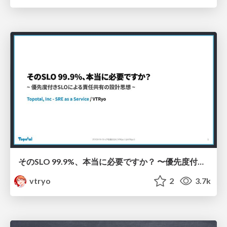
そのSLO 99.9%、本当に必要ですか？ 〜優先度付きSLOによる責任共有の設計思想〜 / Is that 99.9% SLO really necessary? Design philosophy of shared responsibility through prioritized SLOs
vtryo
2
3.7k