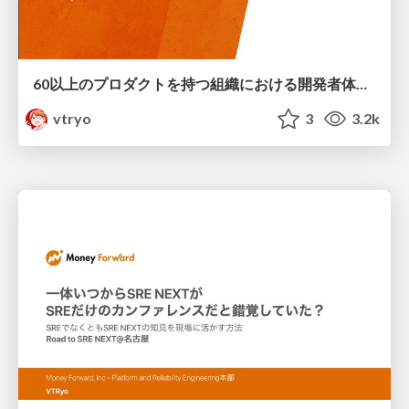
60以上のプロダクトを持つ組織における開発者体験向上への取り組み - チームAPIとBackstageで構築する組織の可視化基盤 - / sre next 2025 Efforts to Improve Developer Experience in an Organization with Over 60 Products
vtryo
3
3.2k