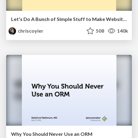
Let's Do A Bunch of Simple Stuff to Make Websites Faster
chriscoyier
508
140k
Why You Should Never Use an ORM