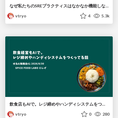
なぜ私たちのSREプラクティスはなかなか機能しないのか 〜システムより先に組織を見る〜 / Why our SRE practices aren't really working
vtryo
4
5.3k
飲食店もAIで。レジ締めやハンディシステムをつくってる話 / Using AI for restaurant management
vtryo
0
280