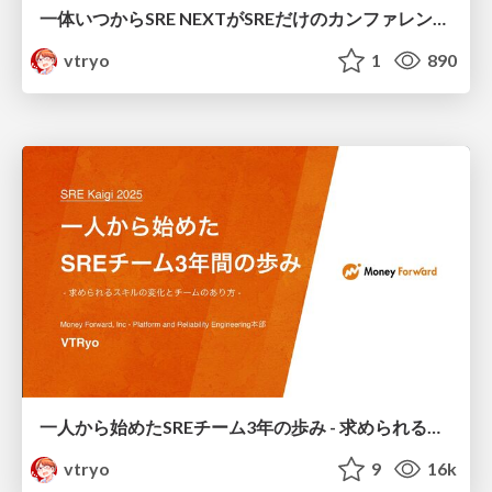
一体いつからSRE NEXTがSREだけのカンファレンスだと錯覚していた？ / When did you ever get the idea that SRE NEXT was a conference just for SREs?
vtryo
1
890
一人から始めたSREチーム3年の歩み - 求められるスキルの変化とチームのあり方 - / The three-year journey of the SRE team, which started all by myself
vtryo
9
16k