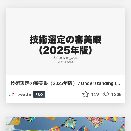
技術選定の審美眼（2025年版） / Understanding the Spiral of Technologies 2025 edition
twada
119
120k
PRO