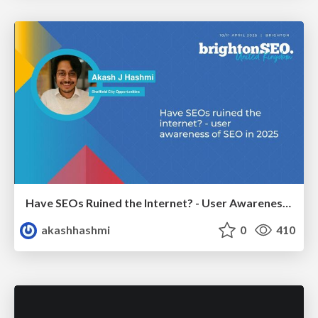
Have SEOs Ruined the Internet? - User Awareness of SEO in 2025
akashhashmi
0
410