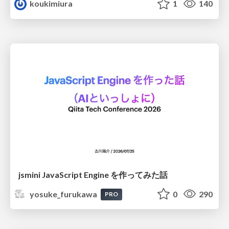
koukimiura
1
140
jsmini JavaScript Engine を作ってみた話
yosuke_furukawa
0
290
PRO