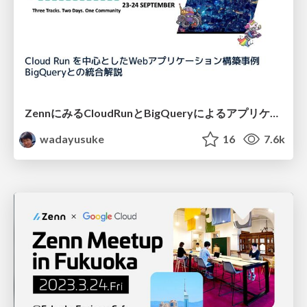
ZennにみるCloudRunとBigQueryによるアプリケーション構築 / zenn-cloudrun-bigquery-serverless
wadayusuke
16
7.6k