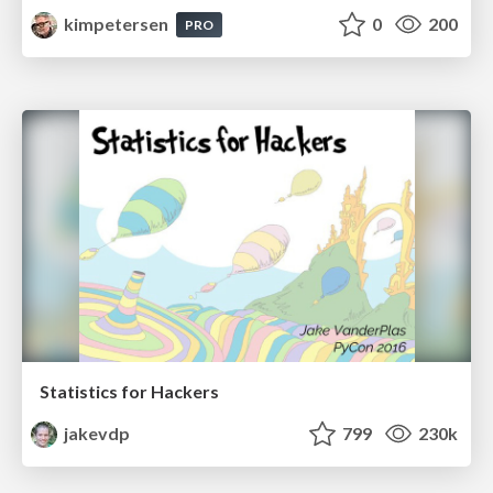
kimpetersen
0
200
PRO
Statistics for Hackers
jakevdp
799
230k