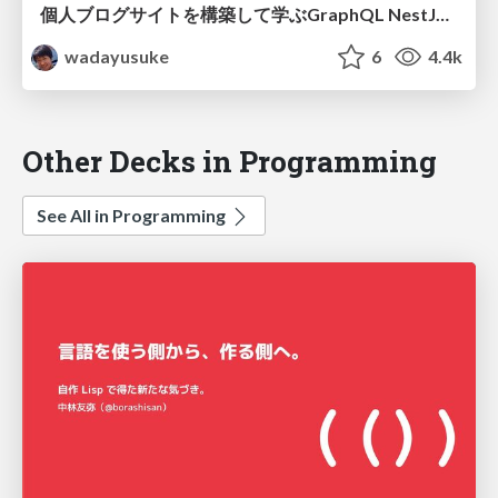
個人ブログサイトを構築して学ぶGraphQL NestJSとNext.js使うよ！ / graphql nestjs nextjs bootcamp
wadayusuke
6
4.4k
Other Decks in Programming
See All in Programming