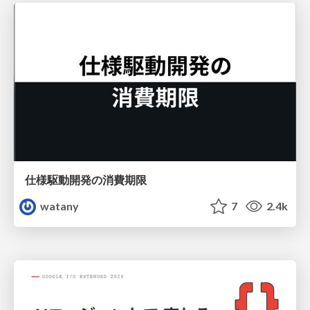
仕様駆動開発の消費期限
watany
7
2.4k