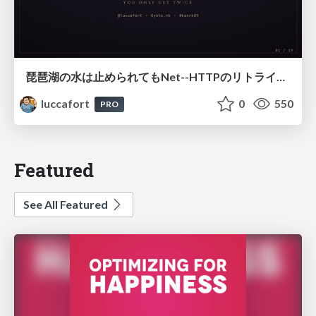
琵琶湖の水は止められてもNet--HTTPのリトライは止められない / You might be able to stop the water flow of Lake Biwa but you can't stop Net::HTTP retries
luccafort
0
550
PRO
Featured
See All Featured