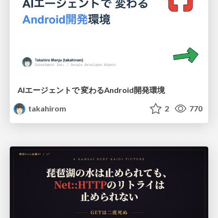
AIエージェントで 変わるAndroid開発環境
takahirom
2
770