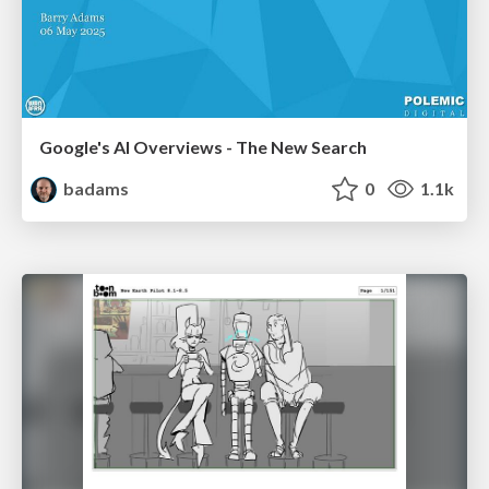
Google's AI Overviews - The New Search
badams
0
1.1k