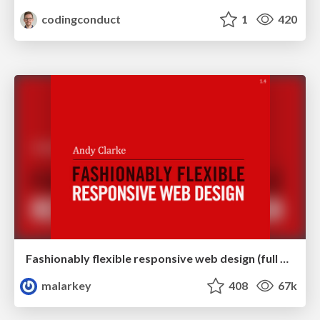
codingconduct
1
420
Fashionably flexible responsive web design (full day workshop)
malarkey
408
67k