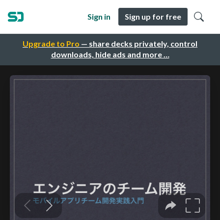
Sign in
Sign up for free
Upgrade to Pro
— share decks privately, control
downloads, hide ads and more …