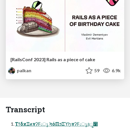
[RailsConf 2023] Rails as a piece of cake
palkan
59
6.9k
Transcript
ΤϯδχΞͷνʔϜ։ൃ ϞόΠϧΞϓϦνʔϜ։ൃ࣮ફೖ໳