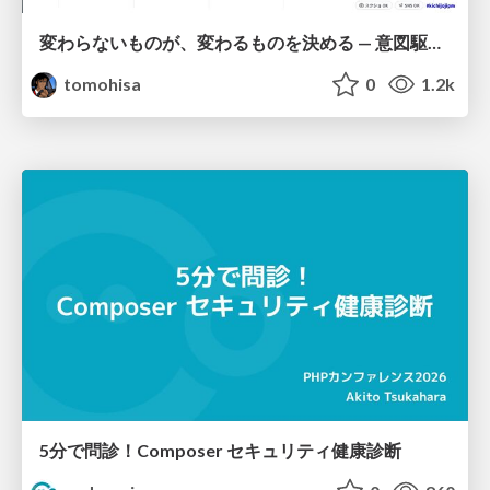
変わらないものが、変わるものを決める — 意図駆動開発 × イベントソーシング × イミュータブル | What Doesn't Change Decides What Can — IDD × Event Sourcing × Immutability
tomohisa
0
1.2k
5分で問診！Composer セキュリティ健康診断