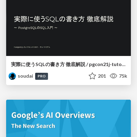
実際に使うSQLの書き方 徹底解説 / pgcon21j-tutorial
soudai
201
75k
PRO