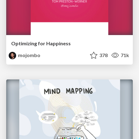
Optimizing for Happiness
mojombo
378
71k