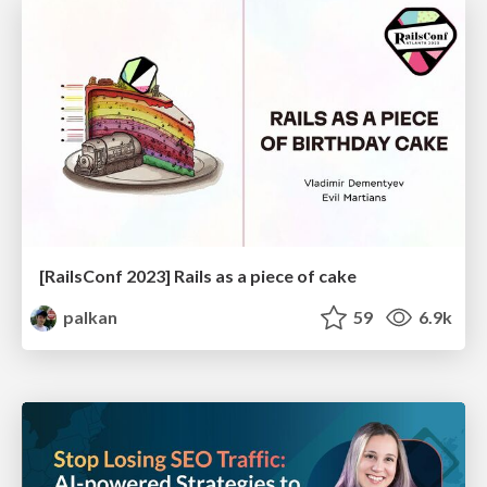
[RailsConf 2023] Rails as a piece of cake
palkan
59
6.9k