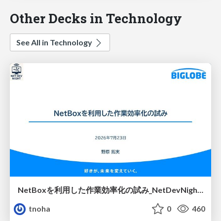
Other Decks in Technology
See All in Technology
NetBoxを利用した作業効率化の試み_NetDevNight4
tnoha
0
460