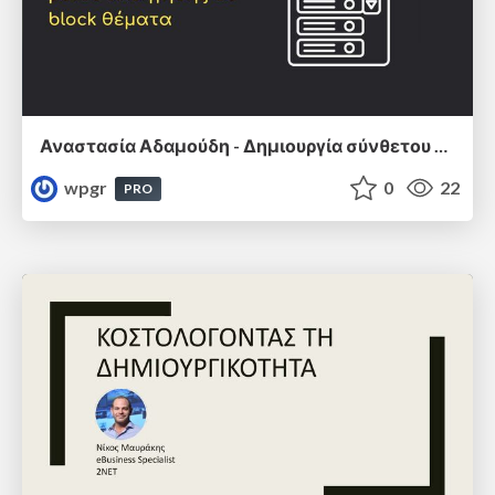
Αναστασία Αδαμούδη - Δημιουργία σύνθετου μενού πλοήγησης σε block θέματα
wpgr
0
22
PRO