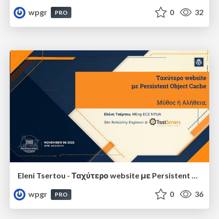
wpgr
0
32
PRO
Eleni Tsertou - Ταχύτερο website με Persistent Object Cache: Μύθος ή Αλήθεια;
wpgr
0
36
PRO