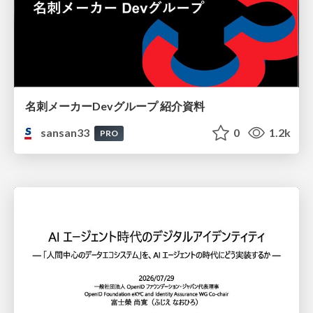
名刺メーカーDevグループ 紹介資料
sansan33
0
1.2k
PRO