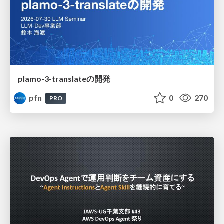
plamo-3-translateの開発
pfn
0
270
PRO