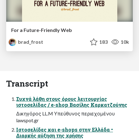
For a Future-Friendly Web
brad_frost
183
10k
Transcript
Συχνά λάθη στους όρους λειτουργίας
ιστοσελίδας / e-shop Βασίλης Καρκατζούνης
Δικηγόρος LL.M Υπεύθυνος περιεχομένου
lawspot.gr
Ιστοσελίδες και e-shops στην Ελλάδα •
Διαρκής αύξηση της χρήσης