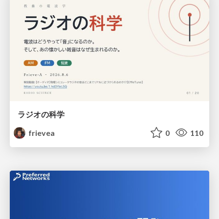
ラジオの科学
frievea
0
110