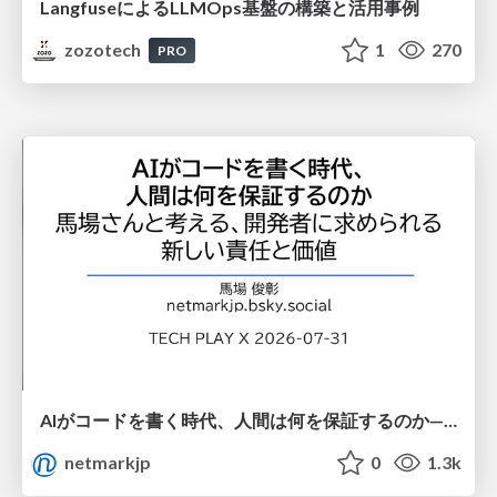
LangfuseによるLLMOps基盤の構築と活用事例
zozotech
1
270
PRO
AIがコードを書く時代、人間は何を保証するのか———馬場さんと考える、開発者に求められる新しい責任と価値 - TECH PLAY
netmarkjp
0
1.3k