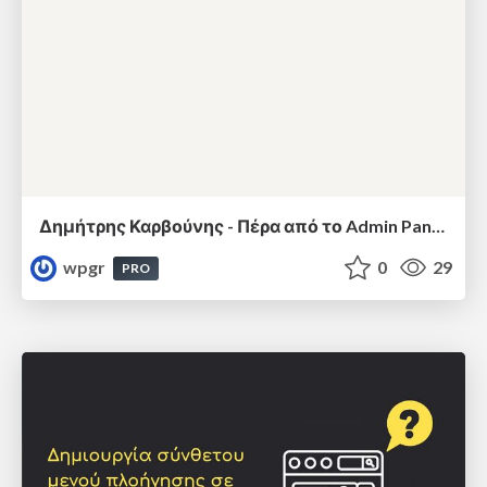
Δημήτρης Καρβούνης - Πέρα από το Admin Panel: Πώς να μιλήσεις στο WordPress σαν Developer μέσω REST API
wpgr
0
29
PRO