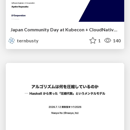
Japan Community Day at Kubecon + CloudNativeCon Japan 2026: Learning Container Privilege Control by Building My Own Low-Level Container Runtime
ternbusty
1
140