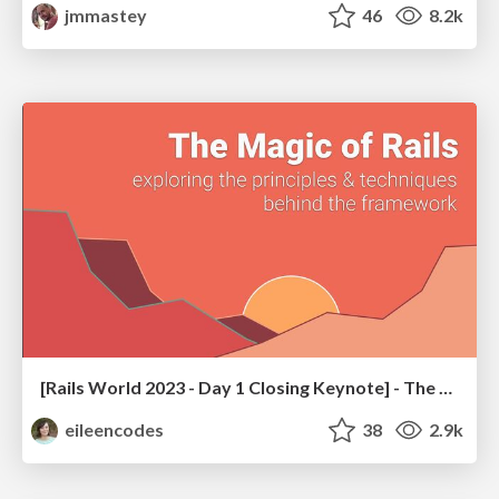
jmmastey
46
8.2k
[Rails World 2023 - Day 1 Closing Keynote] - The Magic of Rails
eileencodes
38
2.9k