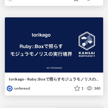
torikago - Ruby::Boxで照らすモジュラモノリスの実行境界
se4weed
1
340