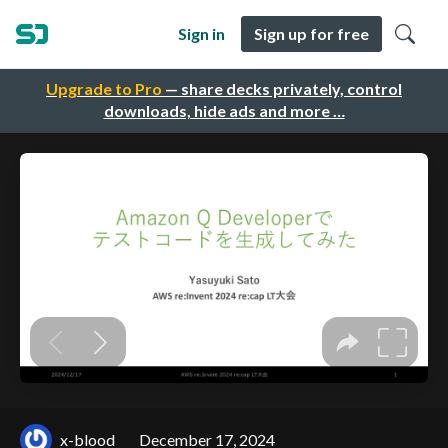
Sign in
Sign up for free
Upgrade to Pro
— share decks privately, control
downloads, hide ads and more …
x-blood
December 17, 2024