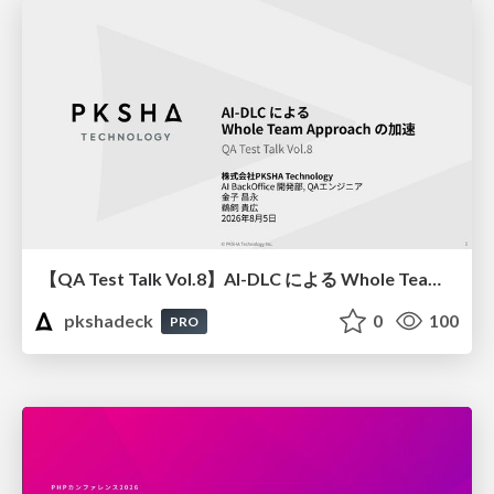
【QA Test Talk Vol.8】AI-DLC による Whole Team Approach の加速
pkshadeck
0
100
PRO