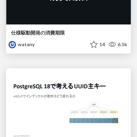
仕様駆動開発の消費期限
watany
14
6.5k