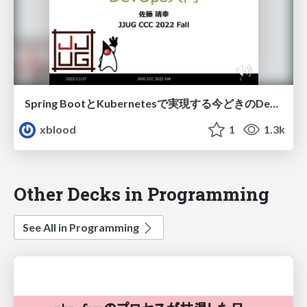
Spring BootとKubernetesで実現する今どきのDevOps入門
xblood
1
1.3k
Other Decks in Programming
See All in Programming