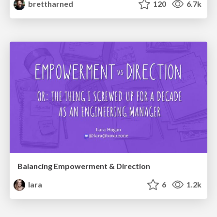
brettharned
120
6.7k
Balancing Empowerment & Direction
lara
6
1.2k