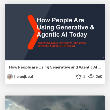
How People are Using Generative and Agentic AI to Supercharge Their Products, Projects, Services and Value Streams Today
helenjbeal
1
260