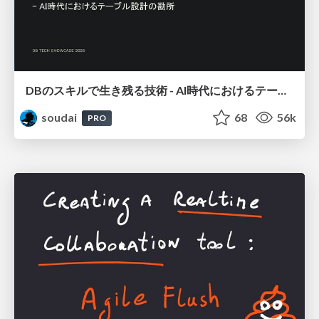
DBのスキルで生き残る技術 - AI時代におけるテーブル設計の勘所
soudai
68
56k
PRO