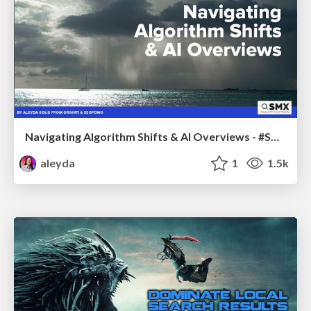
Navigating Algorithm Shifts & AI Overviews - #SMXNext
aleyda
1
1.5k