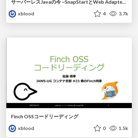
サーバーレスJavaの今 ~SnapStartとWeb Adapterを寄せて~
xblood
4
3.7k
Finch OSSコードリーディング
xblood
0
1.5k