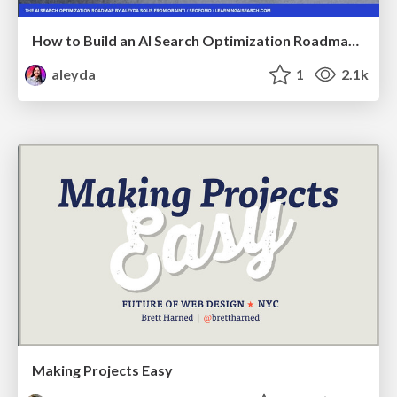
How to Build an AI Search Optimization Roadmap - Criteria and Steps to Take #SEOIRL
aleyda
1
2.1k
Making Projects Easy