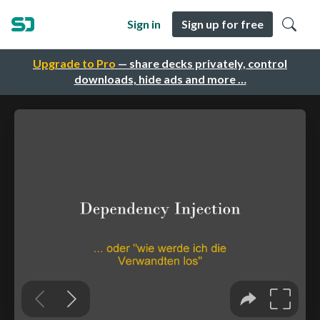
Sign in
Sign up for free
Upgrade to Pro
— share decks privately, control
downloads, hide ads and more …