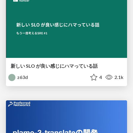
新しい SLO が良い感じにハマっている話
z63d
4
2.1k