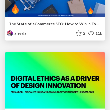
The State of eCommerce SEO: How to Win in Today's Products SERPs - #SEOweek
aleyda
2
11k