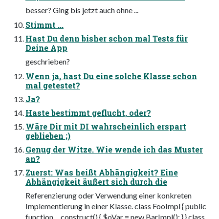
besser? Ging bis jetzt auch ohne ...
Stimmt ...
Hast Du denn bisher schon mal Tests für
Deine App
geschrieben?
Wenn ja, hast Du eine solche Klasse schon
mal getestet?
Ja?
Haste bestimmt geflucht, oder?
Wäre Dir mit DI wahrscheinlich erspart
geblieben ;)
Genug der Witze. Wie wende ich das Muster
an?
Zuerst: Was heißt Abhängigkeit? Eine
Abhängigkeit äußert sich durch die
Referenzierung oder Verwendung einer konkreten
Implementierung in einer Klasse. class FooImpl { public
function __construct() { $oVar = new BarImpl(); } } class