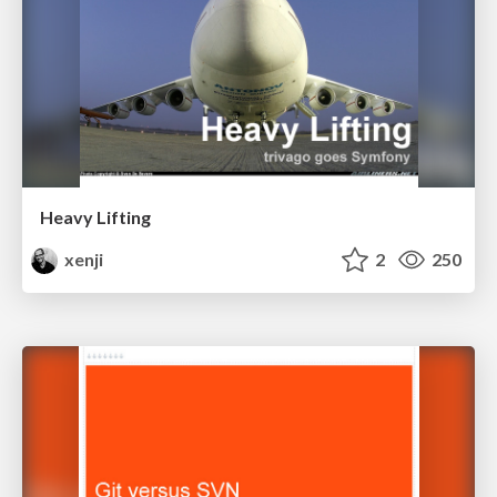
Heavy Lifting
xenji
2
250