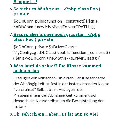
Beispiel ... !
So sieht es häufig aus... <?php class Foo {
private
$oDbConn; public function __construct() { $this-
>oDbConn = new MyMysqlDriver(CPATH); } }
Besser, aber immer noch gruselig... <?php
class Foo { private
$oDbConn; private $sDriverClass =
MyConfig::getDbClass(); public function __construct()
{ $this->oDbConn = new $this->sDriverClass(); } }
Was läuft da schief? Die Klasse kümmert
sich um das
Erzeugen von kritischen Objekten Der Klassenname
der Abhängigkeit ist fest in der instanzierenden Klasse
"verdrahtet" Selbst beim Auslagern des
Klassennamens der Abhängigkeit kümmert sich
dennoch die Klasse selbst um die Bereitstellung der
Instanz
Ok, seh ich ein... aber... DI ist nun so viel