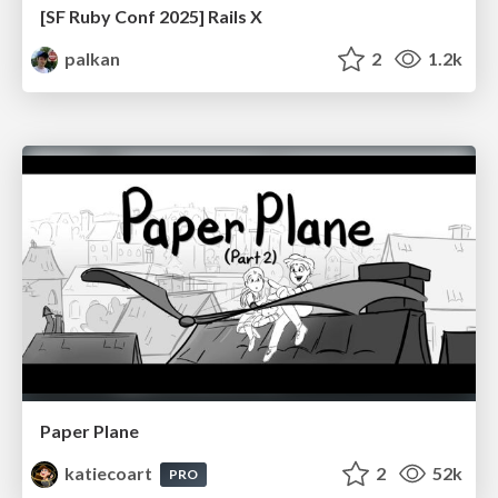
[SF Ruby Conf 2025] Rails X
palkan
2
1.2k
Paper Plane
katiecoart
2
52k
PRO