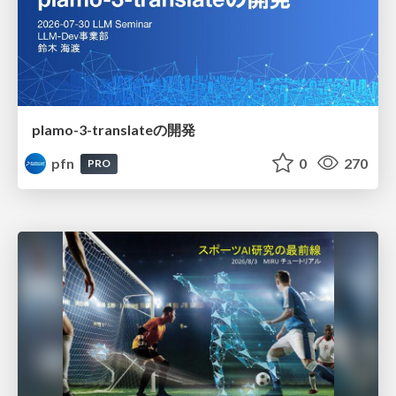
plamo-3-translateの開発
pfn
0
270
PRO