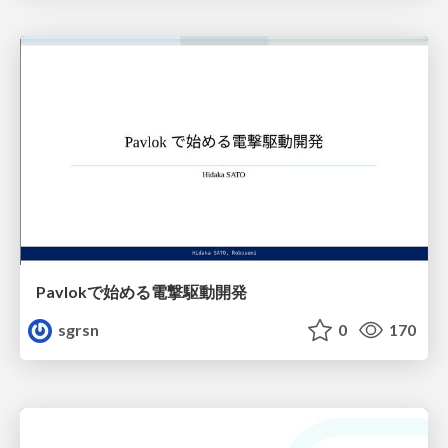
Pavlokで始める電撃駆動開発
sgrsn
0
170