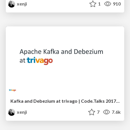
xenji
1
910
Kafka and Debezium at trivago | Code.Talks 2017 edition
xenji
7
7.6k