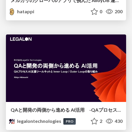
メルカリのグローバルアプリで挑んだ AlloyDB 運用と課題解決の実践記
hatappi
0
200
QAと開発の両側から進める AI活用 -QAプロセスAI支援ツールキットと Inner Loop / Outer Loopの取り組み-
legalontechnologies
2
430
PRO