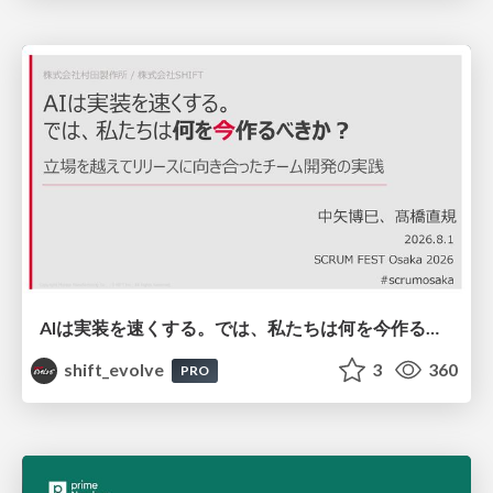
AIは実装を速くする。では、私たちは何を今作るべきか？－立場を越えてリリースに向き合ったチーム開発の実践 / 20260801 Hiromi Nakaya and Naoki Takahashi
shift_evolve
3
360
PRO