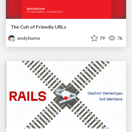
The Cult of Friendly URLs
andyhume
79
7k