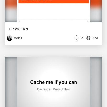
Git vs. SVN
xenji
2
390