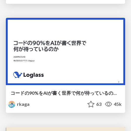
コードの90%をAIが書く世界で何が待っているのか / What awaits us in a world where 90% of the code is written by AI
rkaga
63
45k