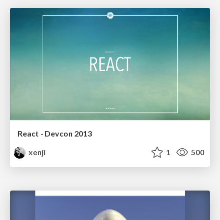
React - Devcon 2013
xenji
1
500