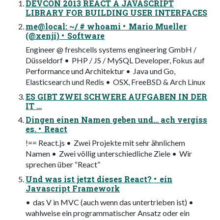
DEVCON 2013 REACT A JAVASCRIPT
LIBRARY FOR BUILDING USER INTERFACES
me@local: ~/ # whoami • Mario Mueller
(@xenji) • Software
Engineer @ freshcells systems engineering GmbH /
Düsseldorf • PHP / JS / MySQL Developer, Fokus auf
Performance und Architektur • Java und Go,
Elasticsearch und Redis • OSX, FreeBSD & Arch Linux
ES GIBT ZWEI SCHWERE AUFGABEN IN DER
IT …
Dingen einen Namen geben und… ach vergiss
es. • React
!== React.js • Zwei Projekte mit sehr ähnlichem
Namen • Zwei völlig unterschiedliche Ziele • Wir
sprechen über “React”
Und was ist jetzt dieses React? • ein
Javascript Framework
• das V in MVC (auch wenn das untertrieben ist) •
wahlweise ein programmatischer Ansatz oder ein