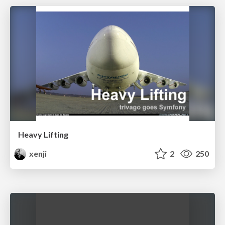
Heavy Lifting
xenji
2
250