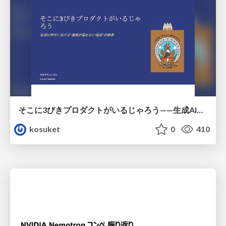
そこに3びきプロダクトがいるじゃろう——生成AI時代における“価値が届かない理由”の構造
kosuket
0
410