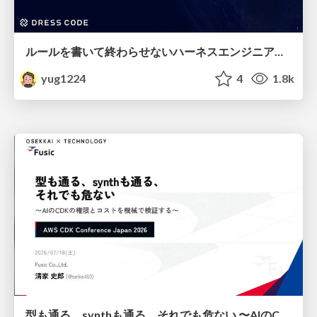
ルールを書いて終わらせないハーネスエンジニアリング
yug1224
4
1.8k
型も通る、synthも通る、それでも危ない 〜AIのCDKの権限とコストを機械で検証する〜 / It Passes Type Checks, It Passes Synth Checks, but It’s Still Risky — Automatically Verifying Permissions and Costs in AI’s CDK —