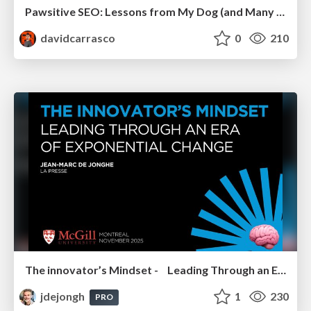
Pawsitive SEO: Lessons from My Dog (and Many Mistakes) on Thriving as a Consultant in the Age of AI
davidcarrasco
0
210
The innovator’s Mindset - Leading Through an Era of Exponential Change - McGill University 2025
jdejongh
1
230
PRO