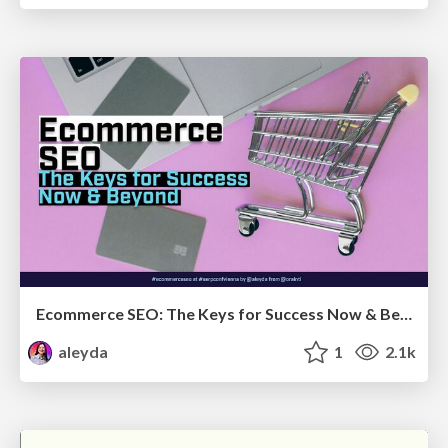
Ecommerce SEO: The Keys for Success Now & Beyond - #SERPConf2024
aleyda
1
2.1k