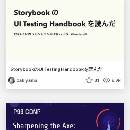
StorybookのUI Testing Handbookを読んだ
zakiyama
31
6.9k