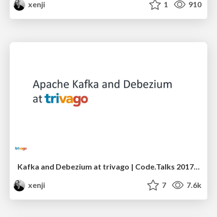
xenji
1
910
Kafka and Debezium at trivago | Code.Talks 2017 edition
xenji
7
7.6k