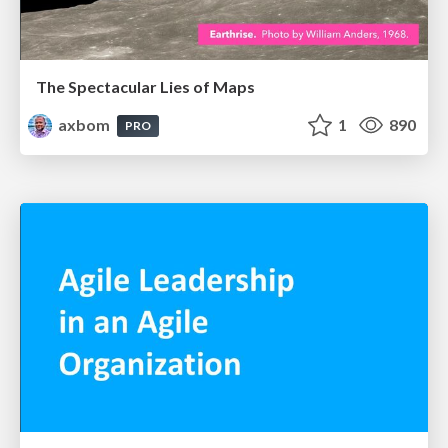
The Spectacular Lies of Maps
axbom
1
890
PRO