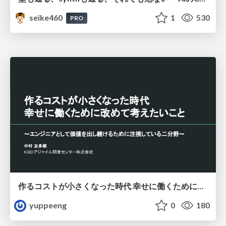
seike460
1
530
PRO
作るコストが小さくなった時代 幸せに働くために改めて考えたいこと 〜エンジニアとして価値を出し続けるために注視している二分野〜
yuppeeng
0
180