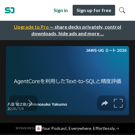
Sign in
Sign up for free
Upgrade to Pro
— share decks privately, control
downloads, hide ads and more …
·
Your Podcast. Everywhere. Effortlessly.
→
SPONSORED