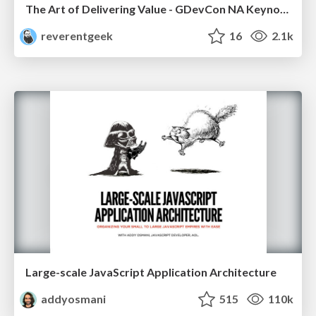
The Art of Delivering Value - GDevCon NA Keynote
reverentgeek
16
2.1k
Large-scale JavaScript Application Architecture
addyosmani
515
110k