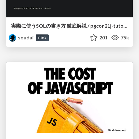
実際に使うSQLの書き方 徹底解説 / pgcon21j-tutorial
soudai
201
75k
PRO