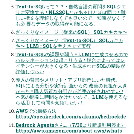
Text-to-SQLって？？ • 自然言語の質問をSQLクエ
リに変換する • NL2SQLとかあるけどほぼ同じ • 難
しい構文を理解しなくても良いので、知識がなくて
も必 要なデータの取得が可能になる。
ざっくりなイメージ（従来のSQL） SQLカキカキ〜
ざっくりなイメージ（Text-to-SQL） SQLカキカ
キ〜 LLMにSQLを考えさせて実行
Text-to-SQLの課題や弱点 • LLMに生成させるので
ハルシネーションは起こりうる • 場合によってはレ
イテンシーが大きくなる • 生成されたSQLの精度が
評価しづらい
導入の背景やメリット • アプリ部門にいた時代、
SQLによる分析や実行計画からの 改善の負担が大き
かった • 職人気質な分野だが若手が任されやすい •
本来の開発に時間をかけたいので、LLMを使えるな
ら活用 して時間を短縮したい！
AWSでの構築方法
https://speakerdeck.com/yakumo/bedrockde
Bedrock Agentsさん…（7/30より新規利用停止）
https://aws.amazon.com/about-aws/whats-