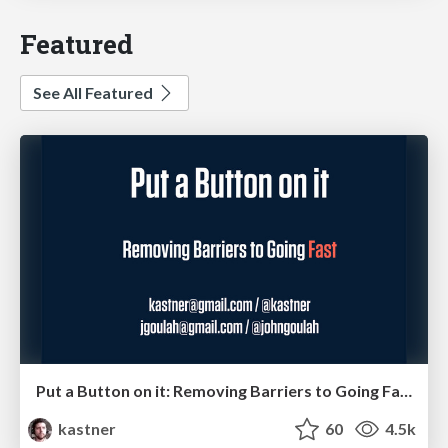
Featured
See All Featured
Put a Button on it: Removing Barriers to Going Fast.
kastner
60
4.5k