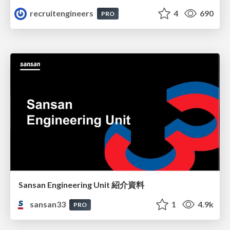
recruitengineers
4
690
PRO
Sansan Engineering Unit 紹介資料
sansan33
1
4.9k
PRO