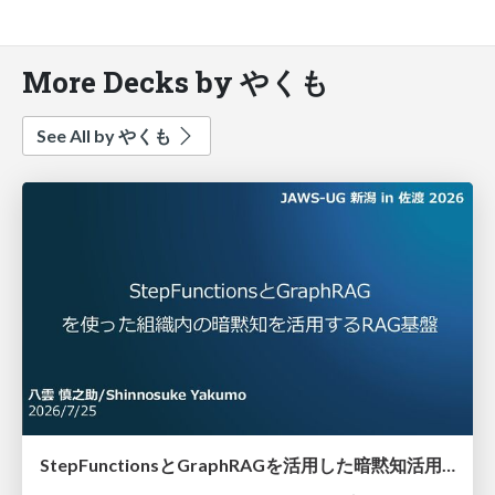
More Decks by やくも
See All by やくも
StepFunctionsとGraphRAGを活用した暗黙知活用のためのRAG基盤