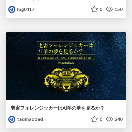
log0417
0
150
老害フォレンジッカーはAI羊の夢を見るか？
tadmaddad
0
240