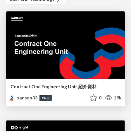
Contract One Engineering Unit 紹介資料
sansan33
0
19k
PRO