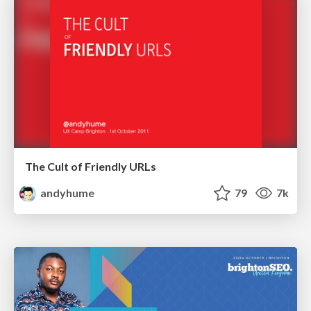
The Cult of Friendly URLs
andyhume
79
7k