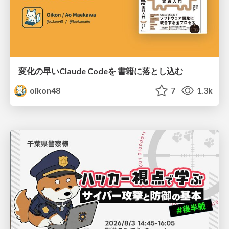
変化の早いClaude Codeを 書籍に落とし込む
oikon48
7
1.3k