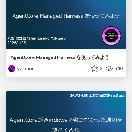
AgentCore Managed Harness を使ってみよう
yakumo
2
540