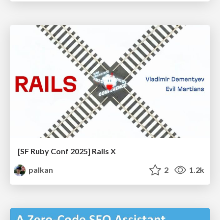
[SF Ruby Conf 2025] Rails X
palkan
2
1.2k