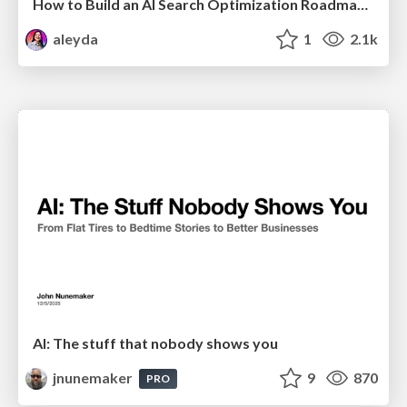
How to Build an AI Search Optimization Roadmap - Criteria and Steps to Take #SEOIRL
aleyda
1
2.1k
AI: The stuff that nobody shows you
jnunemaker
9
870
PRO