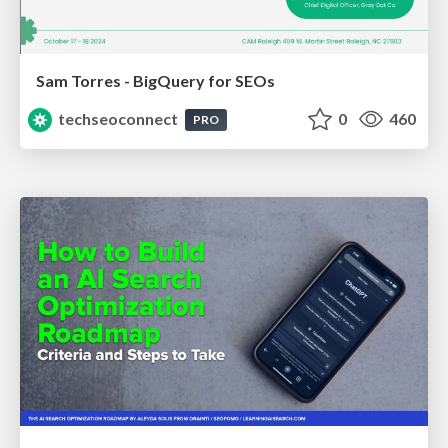
Sam Torres - BigQuery for SEOs
techseoconnect
0
460
PRO