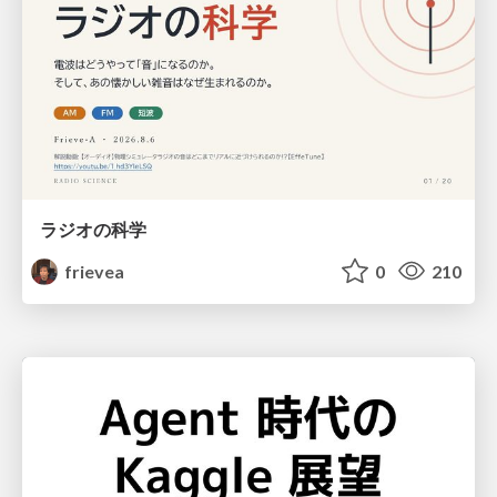
ラジオの科学
frievea
0
210