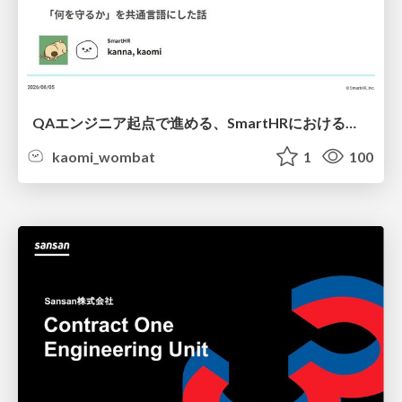
QAエンジニア起点で進める、SmartHRにおける信頼性向上について
kaomi_wombat
1
100