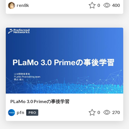
ren8k
0
400
PLaMo 3.0 Primeの事後学習
pfn
0
270
PRO