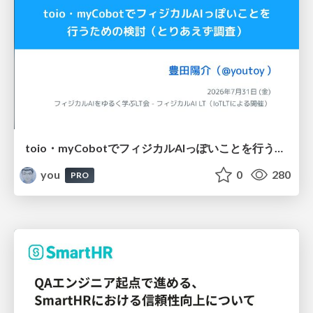
toio・myCobotでフィジカルAIっぽいことを行うための検討（とりあえず調査） / フィジカルAI LT（IoTLTによる開催）
you
0
280
PRO