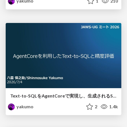
yakumo
1
210
Text-to-SQLをAgentCoreで実現し、生成されるSQLの精度を定量的に評価する
yakumo
2
1.4k