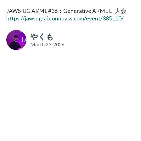
JAWS-UG AI/ML #36：Generative AI/ML LT大会
https://jawsug-ai.connpass.com/event/385110/
やくも
March 23, 2026