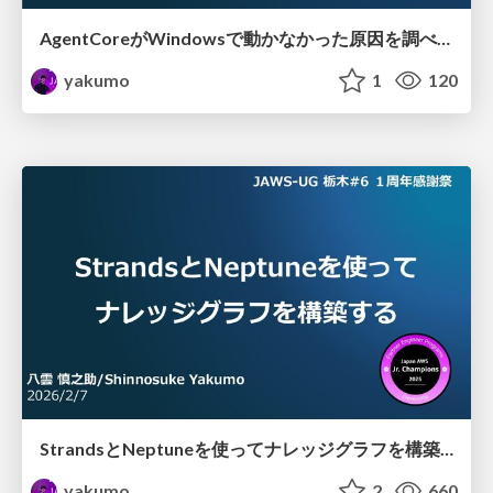
AgentCoreがWindowsで動かなかった原因を調べてみた
yakumo
1
120
StrandsとNeptuneを使ってナレッジグラフを構築する
yakumo
2
660