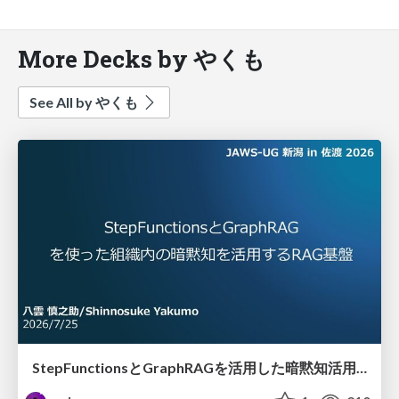
More Decks by やくも
See All by やくも
StepFunctionsとGraphRAGを活用した暗黙知活用のためのRAG基盤