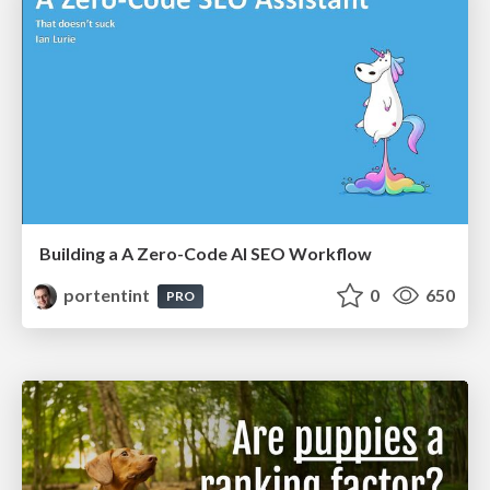
Building a A Zero-Code AI SEO Workflow
portentint
0
650
PRO