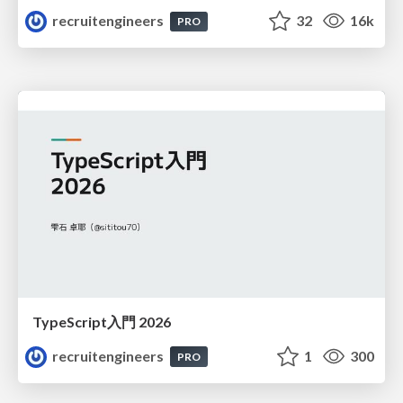
recruitengineers
32
16k
PRO
TypeScript入門 2026
recruitengineers
1
300
PRO