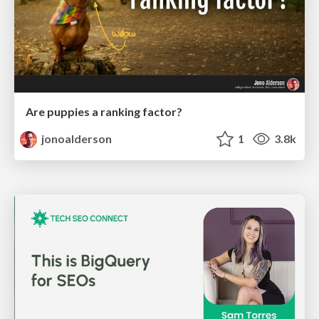
Are puppies a ranking factor?
jonoalderson
1
3.8k