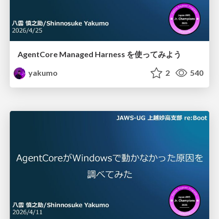
AgentCore Managed Harness を使ってみよう
yakumo
2
540