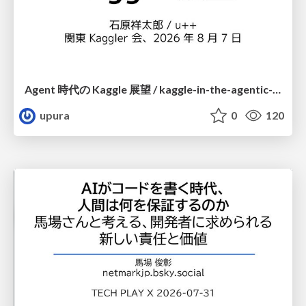
Agent 時代の Kaggle 展望 / kaggle-in-the-agentic-era
upura
0
120