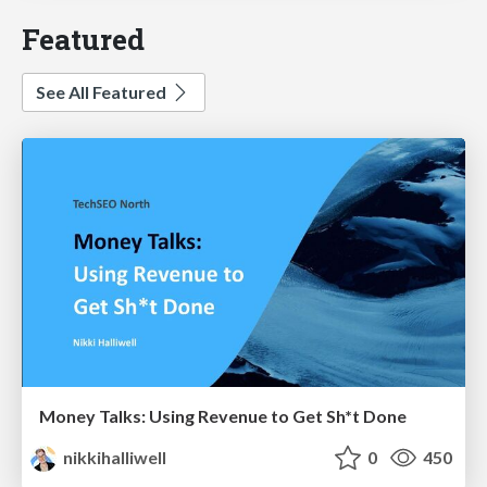
Featured
See All Featured
Money Talks: Using Revenue to Get Sh*t Done
nikkihalliwell
0
450