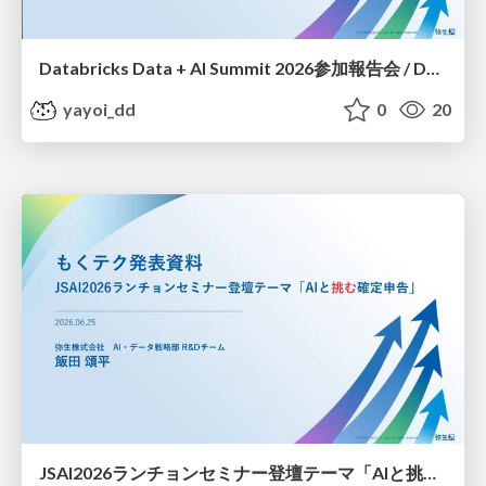
Databricks Data + AI Summit 2026参加報告会 / Databricks Data + AI Summit 2026 Participation report session
yayoi_dd
0
20
JSAI2026ランチョンセミナー登壇テーマ「AIと挑む確定申告」/Tackling Tax Returns with AI