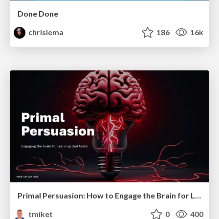
Done Done
chrislema
186
16k
Primal Persuasion: How to Engage the Brain for Learning That Lasts
tmiket
0
400