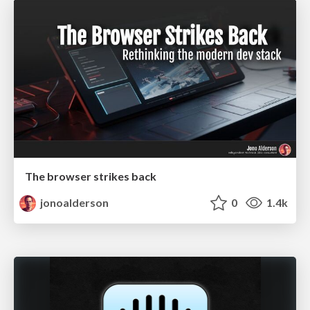
The browser strikes back
jonoalderson
0
1.4k