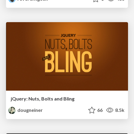
jQuery: Nuts, Bolts and Bling
dougneiner
66
8.5k