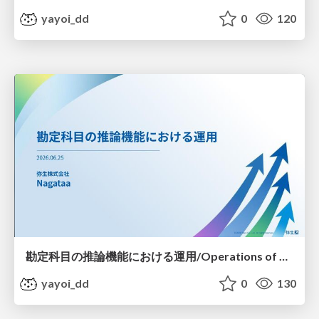
yayoi_dd
0
120
勘定科目の推論機能における運用/Operations of Account Category Inference
yayoi_dd
0
130