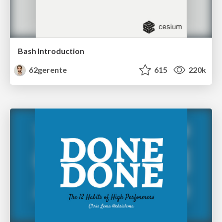
Bash Introduction
62gerente
615
220k