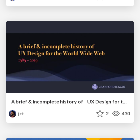
A brief & incomplete history of UX Design for the World Wide Web: 1989–2019
jct
2
430