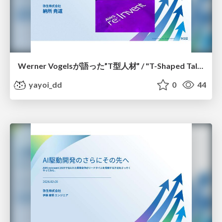
Werner Vogelsが語った”T型人材” / "T-Shaped Talent" as Discussed by Werner Vogels
yayoi_dd
0
44