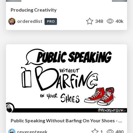
Producing Creativity
orderedlist
348
40k
PRO
Public Speaking Without Barfing On Your Shoes - THAT 2023
reverentgeek
1
480