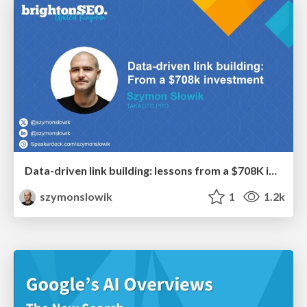
Data-driven link building: lessons from a $708K investment (BrightonSEO talk)
szymonslowik
1
1.2k