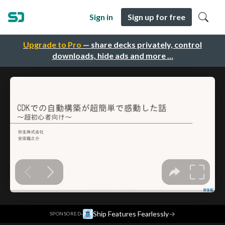
Sign in
Sign up for free
Upgrade to Pro
— share decks privately, control
downloads, hide ads and more …
·
Ship Features Fearlessly
→
SPONSORED