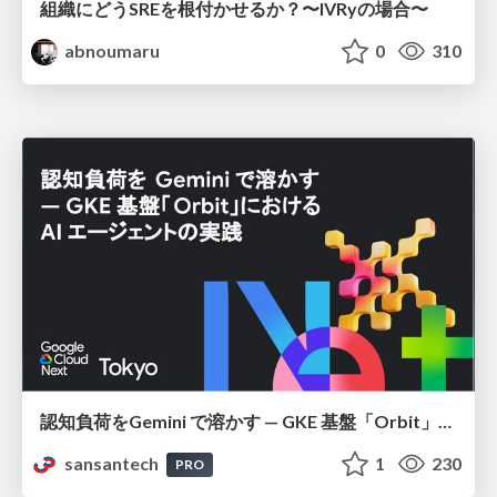
組織にどうSREを根付かせるか？〜IVRyの場合〜
abnoumaru
0
310
認知負荷をGemini で溶かす — GKE 基盤「Orbit」における AI エージェントの実践
sansantech
1
230
PRO