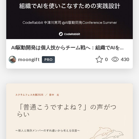
AI駆動開発は個人技からチーム戦へ：組織でAIを使いこなすための実践設計
moongift
0
430
PRO