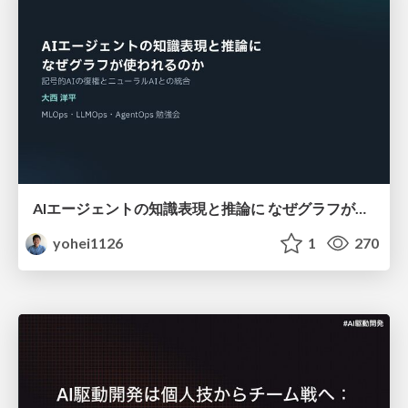
AIエージェントの知識表現と推論に なぜグラフが使われるのか - 記号的AIの復権とニューラルAIとの統合
yohei1126
1
270