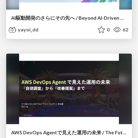
AI駆動開発のさらにその先へ / Beyond AI-Driven Development
yayoi_dd
0
62
AWS DevOps Agentで見えた運用の未来 / The Future of Operations with AWS DevOps Agent