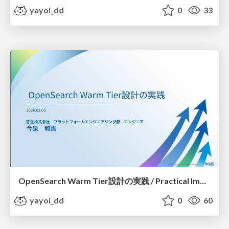
yayoi_dd
0
33
OpenSearch Warm Tier設計の実践 / Practical Implementation of OpenSearch Warm Tier Design
yayoi_dd
0
60