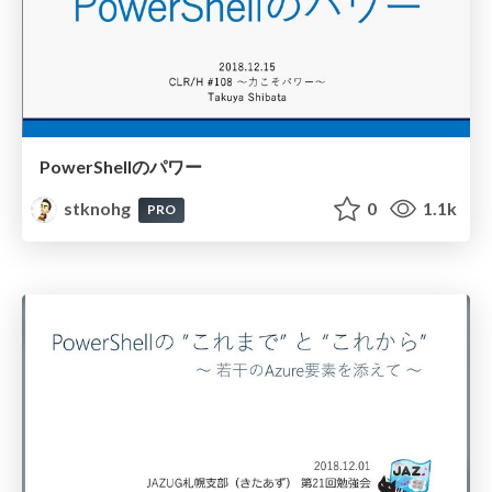
PowerShellのパワー
stknohg
0
1.1k
PRO