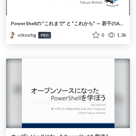
PowerShellの ”これまで” と ”これから” ～ 若干のAzure要素を添えて ～
stknohg
0
1.3k
PRO