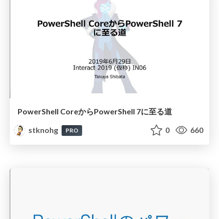
PowerShell CoreからPowerShell 7に至る道
stknohg
0
660
PRO