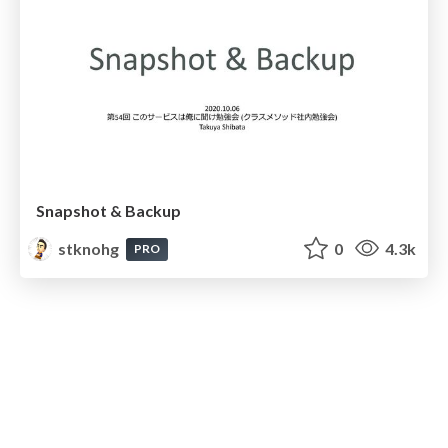
Snapshot & Backup
stknohg
0
4.3k
PRO