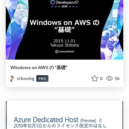
Windows on AWS の “基礎”
stknohg
0
1k
PRO