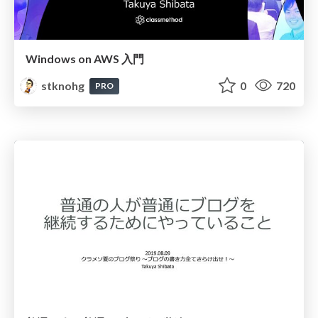
Windows on AWS 入門
stknohg
0
720
PRO