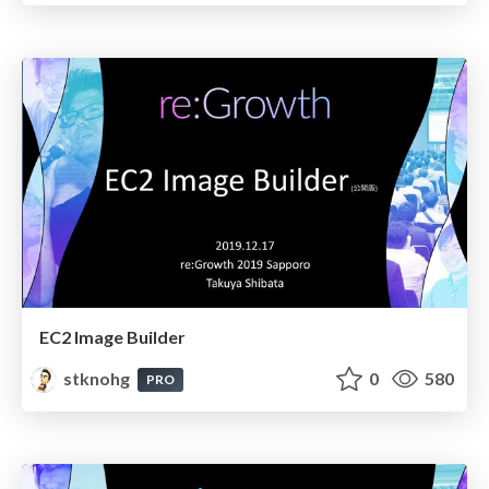
EC2 Image Builder
stknohg
0
580
PRO