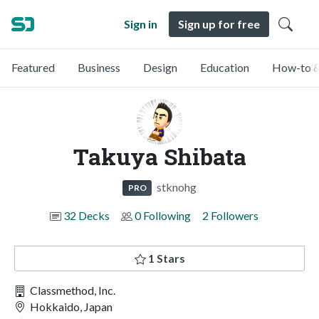
Sign in
Sign up for free
Featured
Business
Design
Education
How-to &
Takuya Shibata
stknohg
PRO
32 Decks
0 Following
2 Followers
1 Stars
Classmethod, Inc.
Hokkaido, Japan