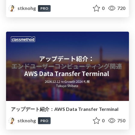
stknohg
0
720
PRO
アップデート紹介：AWS Data Transfer Terminal
stknohg
0
750
PRO