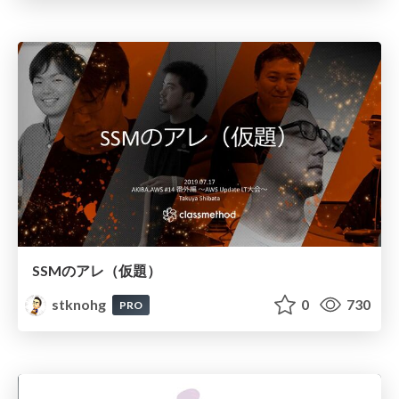
SSMのアレ（仮題）
stknohg
0
730
PRO