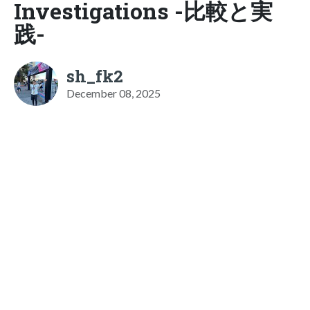
Investigations -比較と実
践-
sh_fk2
December 08, 2025