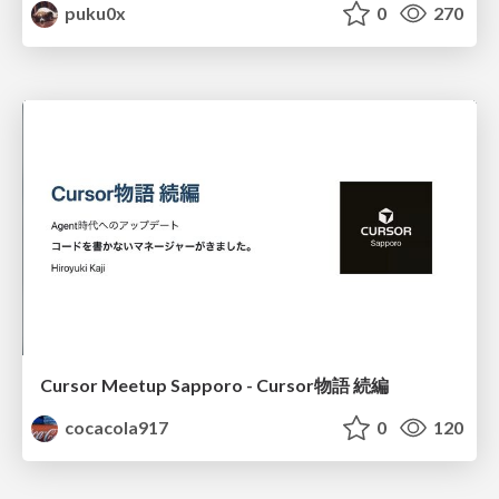
puku0x
0
270
Cursor Meetup Sapporo - Cursor物語 続編
cocacola917
0
120