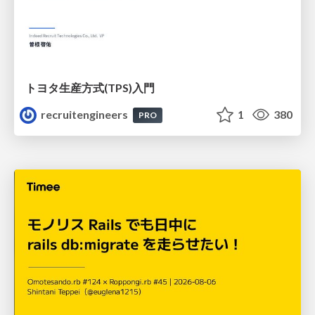
トヨタ⽣産⽅式(TPS)⼊⾨
recruitengineers
1
380
PRO