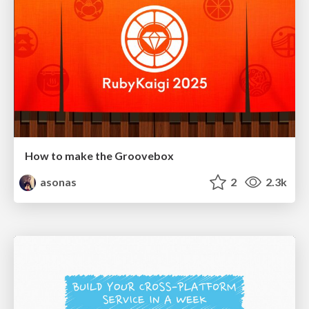
How to make the Groovebox
asonas
2
2.3k