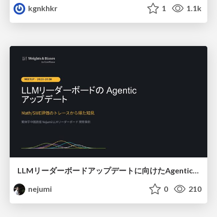
kgnkhkr
1
1.1k
LLMリーダーボードアップデートに向けたAgentic Math_SWEのトレースについて
nejumi
0
210