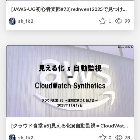
[JAWS-UG初心者支部#72]re:Invent2025で見つけたコミュニティに参加する意味
sh_fk2
1
99
[クラウド食堂 #5]見える化✖️自動監視＝CloudWatchSynthetics
sh_fk2
0
78