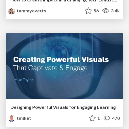
tammyeverts
56
3.4k
Designing Powerful Visuals for Engaging Learning
tmiket
1
470