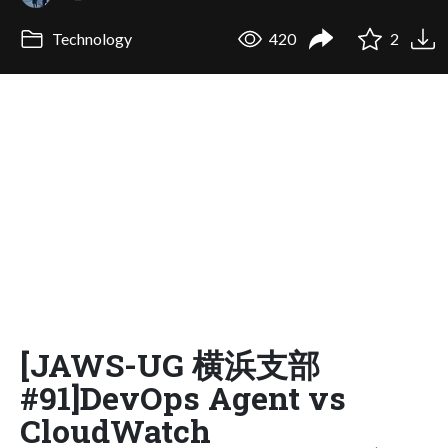
Technology
420
2
[JAWS-UG 横浜支部
#91]DevOps Agent vs
CloudWatch