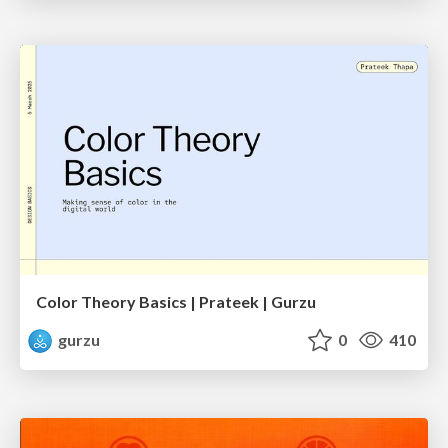
Color Theory Basics | Prateek | Gurzu
gurzu
0
410