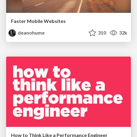
Faster Mobile Websites
deanohume
310
32k
How to Think Like a Performance Engineer