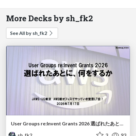
More Decks by sh_fk2
See All by sh_fk2
User Groups re:Invent Grants 2026 選ばれたあとに、何をするか
sh_fk2
3
93