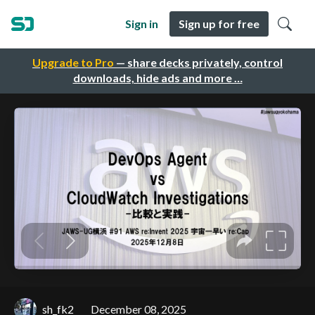
Sign in
Sign up for free
Upgrade to Pro
— share decks privately, control
downloads, hide ads and more …
sh_fk2
December 08, 2025