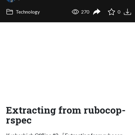
Technology
270
0
Extracting from rubocop-
rspec