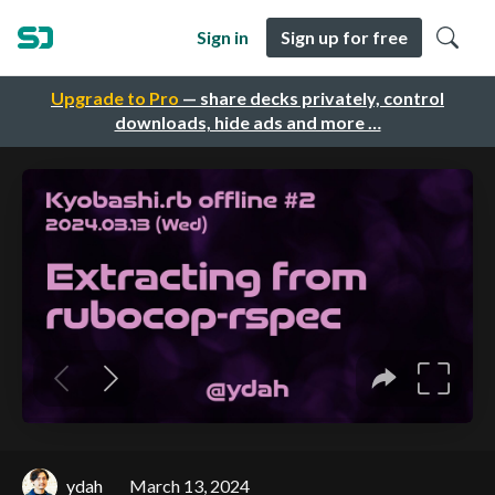
Sign in
Sign up for free
Upgrade to Pro
— share decks privately, control
downloads, hide ads and more …
ydah
March 13, 2024