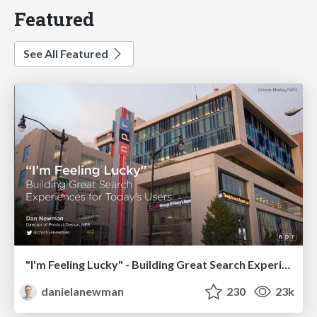
Featured
See All Featured
"I'm Feeling Lucky" - Building Great Search Experiences for Today's Users (#IAC19)
danielanewman
230
23k