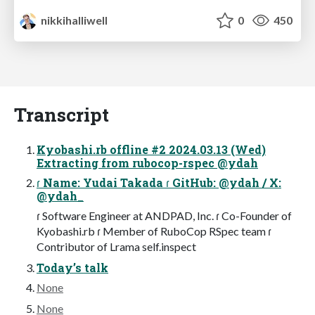
nikkihalliwell
0
450
Transcript
Kyobashi.rb offline #2 2024.03.13 (Wed)
Extracting from rubocop-rspec @ydah
ɾ Name: Yudai Takada ɾ GitHub: @ydah / X:
@ydah_
ɾ Software Engineer at ANDPAD, Inc. ɾ Co-Founder of
Kyobashi.rb ɾ Member of RuboCop RSpec team ɾ
Contributor of Lrama self.inspect
Today’s talk
None
None