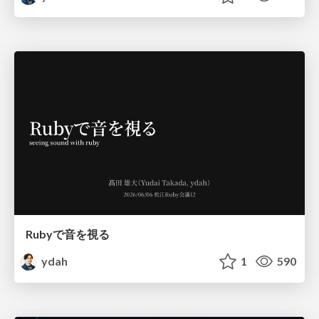
Rubyで音を視る
ydah
1
590