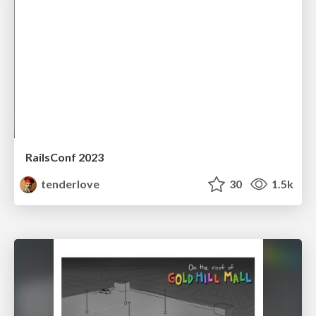
RailsConf 2023
tenderlove
30
1.5k