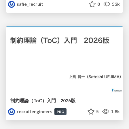
safie_recruit
0
53k
制約理論（ToC）入門 2026版
recruitengineers
5
1.8k
PRO