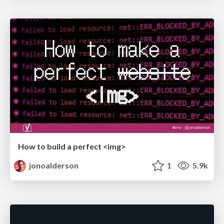
How to build a perfect <img>
jonoalderson
1
5.9k