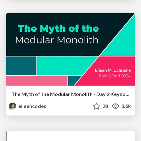
The Myth of the Modular Monolith - Day 2 Keynote - Rails World 2024
eileencodes
28
3.6k