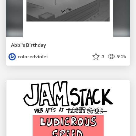
Abbi's Birthday
coloredviolet
3
9.2k