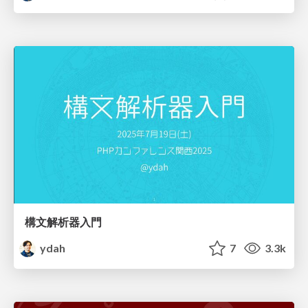
構文解析器入門
ydah
7
3.3k