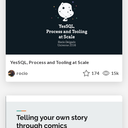
YesSQL, Process and Tooling at Scale
rocio
174
15k