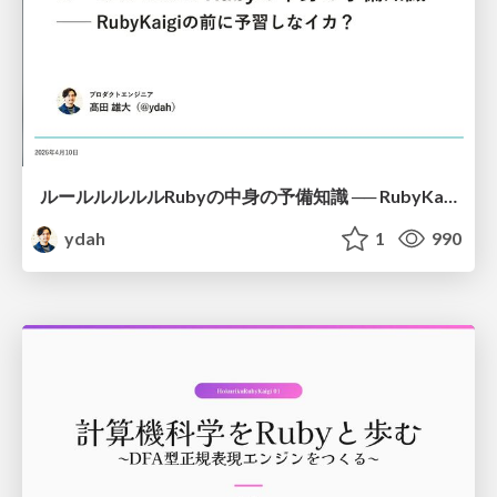
ルールルルルルRubyの中身の予備知識 ── RubyKaigiの前に予習しなイカ？
ydah
1
990