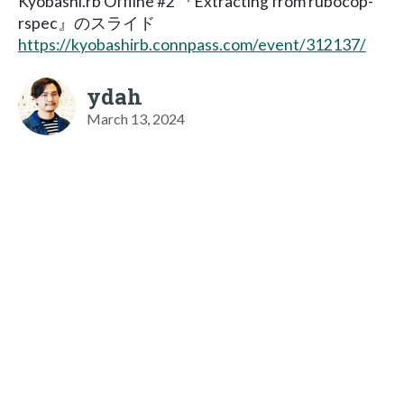
Kyobashi.rb Offline #2 『Extracting from rubocop-
rspec』のスライド
https://kyobashirb.connpass.com/event/312137/
ydah
March 13, 2024