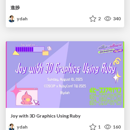
進捗
ydah
2
340
Joy with 3D Graphics Using Ruby
ydah
1
160