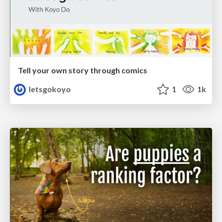
Tell your own story through comics
letsgokoyo
1
1k