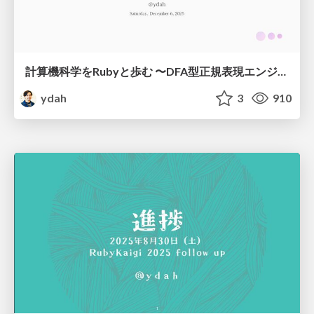
計算機科学をRubyと歩む 〜DFA型正規表現エンジンをつくる～
ydah
3
910