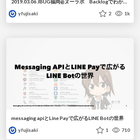
2019.03.06 JBUG福岡@ヌーラボ Backlogでわかる炎上の見分け方、消し方 リビルド
yfujisaki
2
1k
messaging apiとLine Payで広がるLINE Botの世界
yfujisaki
1
710