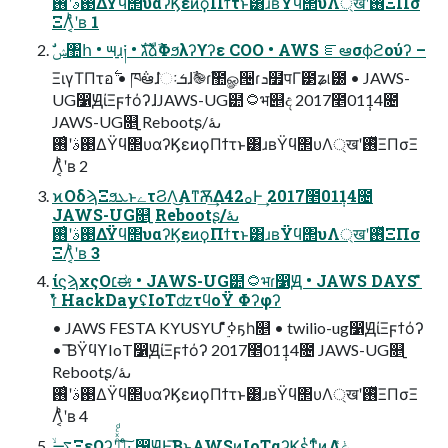
࢓ࣄʹ࢖͑ΔΫϥ΢υαʔϏεͷϙΠϯτͱ͸ɹʙΫϥ΢υΛ্खʹ࢖ͬͯΞΠσ
ΞΛ͔ͨͪʹʙ 1
ࣗݾ঺հ • ౻࡚ɹ༏ • גࣜձࣾΦϧλʔϒʔε COO • AWS ೝఆσϕϩούʔ –
ΞιγΤΠτอ࣋ • ཁ݅ఆٛɺઃܭɺࣾ֎ɾࣾ಺ௐ੔ɾܖ໿पΓ౳ʑ୲౰ • JAWS-
UG෱ԬίΞϝϯόʔɺJAWS-UG๺۝भ୅ද 2017೥01݄14೔
JAWS-UG௕࡚ Rebootʂىۀ/
࢓ࣄʹ࢖͑ΔΫϥ΢υαʔϏεͷϙΠϯτͱ͸ɹʙΫϥ΢υΛ্खʹ࢖ͬͯΞΠσΞ
Λ͔ͨͪʹʙ 2
ϰΟδϡΞϧܥͱےτϨΛ͜Αͳ͘Ѫ͢Δ42ࡀͰ͢ 2017೥01݄14೔
JAWS-UG௕࡚ Rebootʂىۀ/
࢓ࣄʹ࢖͑ΔΫϥ΢υαʔϏεͷϙΠϯτͱ͸ɹʙΫϥ΢υΛ্खʹ࢖ͬͯΞΠσ
ΞΛ͔ͨͪʹʙ 3
ίϛϡχςΟ׆ಈ • JAWS-UG๺۝भɾ෱Ԭ • JAWS DAYS ̎̌̍̑
ɾ̎̌̍̒ HackDayʢIoTʣτϥοΫ Φʔφʔ
• JAWS FESTA KYUSYU ࣮̎̌̍̑ߦҕһ௕ • twilio-ug෱ԬίΞϝϯόʔ
• ͘͞ΒΫϥϒIoT෱ԬίΞϝϯόʔ 2017೥01݄14೔ JAWS-UG௕࡚
Rebootʂىۀ/
࢓ࣄʹ࢖͑ΔΫϥ΢υαʔϏεͷϙΠϯτͱ͸ɹʙΫϥ΢υΛ্खʹ࢖ͬͯΞΠσΞ
Λ͔ͨͪʹʙ 4
࠷ۙΞεΩʔʹࡌ͍͖ͤͯͨͩ·ͨ͠ ෱ԬͰ͘͞ΒͱAWSͷIoTαʔϏε͕ͭͳ͕ͬͨͷΛݟ͖ͯͨ