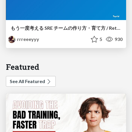
もう一度考える SRE チームの作り方・育て方 / Rethinking SRE #1: Building and Growing SRE Teams
rrreeeyyy
5
930
Featured
See All Featured