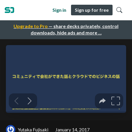
Sign in
Sign up for free
Upgrade to Pro
— share decks privately, control
downloads, hide ads and more …
Yutaka Fujisaki
January 14, 2017