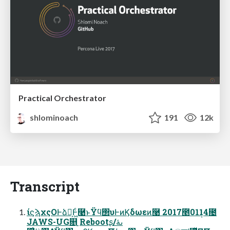
Practical Orchestrator
shlominoach
191
12k
Transcript
ίϛϡχςΟͰձ͕ࣾͰ͖ͨ࿩ͱΫϥ΢υͰͷϏδωεͷ࿩ 2017೥01݄14೔
JAWS-UG௕࡚ Rebootʂىۀ/