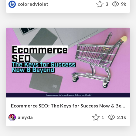
coloredviolet
3
9k
Ecommerce SEO: The Keys for Success Now & Beyond - #SERPConf2024
aleyda
1
2.1k