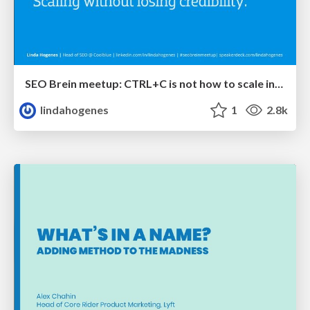
SEO Brein meetup: CTRL+C is not how to scale international SEO
lindahogenes
1
2.8k