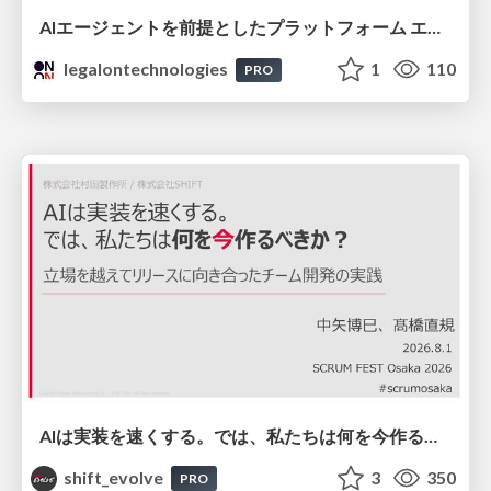
AIエージェントを前提としたプラットフォーム エンジニアリング：GKEで作るAgent-Ready Golden Path
legalontechnologies
1
110
PRO
AIは実装を速くする。では、私たちは何を今作るべきか？－立場を越えてリリースに向き合ったチーム開発の実践 / 20260801 Hiromi Nakaya and Naoki Takahashi
shift_evolve
3
350
PRO