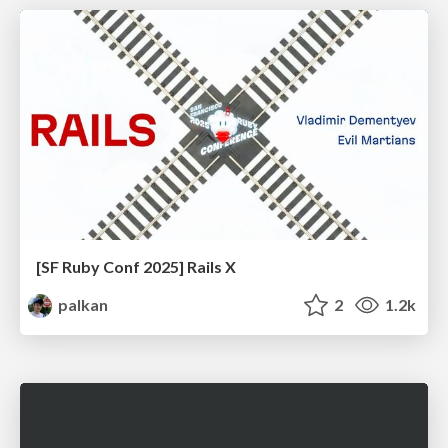
[SF Ruby Conf 2025] Rails X
palkan
2
1.2k