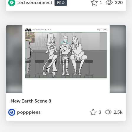
techseoconnect
1
320
PRO
New Earth Scene 8
popppiees
3
2.5k