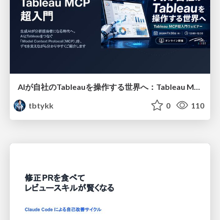
AIが自社のTableauを操作する世界へ：Tableau MCP超入門
tbtykk
0
110