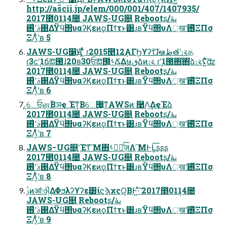
http://ascii.jp/elem/000/001/407/1407935/
2017೥01݄14೔ JAWS-UG௕࡚ Rebootʂىۀ/
࢓ࣄʹ࢖͑ΔΫϥ΢υαʔϏεͷϙΠϯτͱ͸ɹʙΫϥ΢υΛ্खʹ࢖ͬͯΞΠσ
ΞΛ͔ͨͪʹʙ 5
JAWS-UG෱Ԭʹ͍ͭͯ ɾ2015೥12݄ΑΓϦϒʔτ͠ɺఆظతʹ։࠵த
ɾ3ϲ݄ʹ1ճఔ౓ɺ20ʙ30ਓఔ౓͕ࢀՃ͢Δษڧձͷ։࠵ ɾ݄ʹ1౓΋͘΋͘ձ։࠵ʢ͍ͨ͠ʣ
2017೥01݄14೔ JAWS-UG௕࡚ Rebootʂىۀ/
࢓ࣄʹ࢖͑ΔΫϥ΢υαʔϏεͷϙΠϯτͱ͸ɹʙΫϥ΢υΛ্खʹ࢖ͬͯΞΠσ
ΞΛ͔ͨͪʹʙ 6
͍͍େਓ͕ன͔ؒΒञҿ Έͳ͕Βେ޷͖ͳAWSͷ ࿩Λ͢ΔҿΈձ
2017೥01݄14೔ JAWS-UG௕࡚ Rebootʂىۀ/
࢓ࣄʹ࢖͑ΔΫϥ΢υαʔϏεͷϙΠϯτͱ͸ɹʙΫϥ΢υΛ্खʹ࢖ͬͯΞΠσ
ΞΛ͔ͨͪʹʙ 7
JAWS−UG௕࡚ʹΈͳ͞ Μ΋ࢀՃٕͯ͠ज़Λָ͠ ΜͰԼ͍͞ʂʂʂ
2017೥01݄14೔ JAWS-UG௕࡚ Rebootʂىۀ/
࢓ࣄʹ࢖͑ΔΫϥ΢υαʔϏεͷϙΠϯτͱ͸ɹʙΫϥ΢υΛ্खʹ࢖ͬͯΞΠσ
ΞΛ͔ͨͪʹʙ 8
ࢲͷॴଐ͢ΔΦϧλʔϒʔε͸ίϛϡχςΟ͔ΒͰ͖·ͨ͠ 2017೥01݄14೔
JAWS-UG௕࡚ Rebootʂىۀ/
࢓ࣄʹ࢖͑ΔΫϥ΢υαʔϏεͷϙΠϯτͱ͸ɹʙΫϥ΢υΛ্खʹ࢖ͬͯΞΠσ
ΞΛ͔ͨͪʹʙ 9