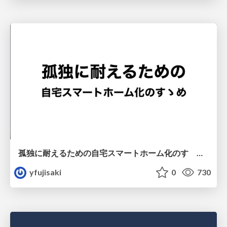
孤独に耐えるための自宅スマートホーム化のすゝめ(JAWS-UG 鹿児島 Vol.8 LT)
yfujisaki
0
730