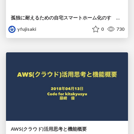
孤独に耐えるための自宅スマートホーム化のすゝめ(JAWS-UG 鹿児島 Vol.8 LT)
yfujisaki
0
730
AWS(クラウド)活用思考と機能概要