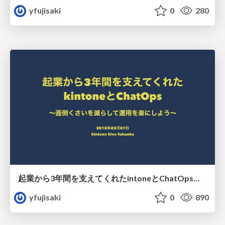
yfujisaki
0
280
起業から3年間を支えてくれたintoneとChatOps〜面倒くさいを減らして運用を楽にしよう〜
yfujisaki
0
890