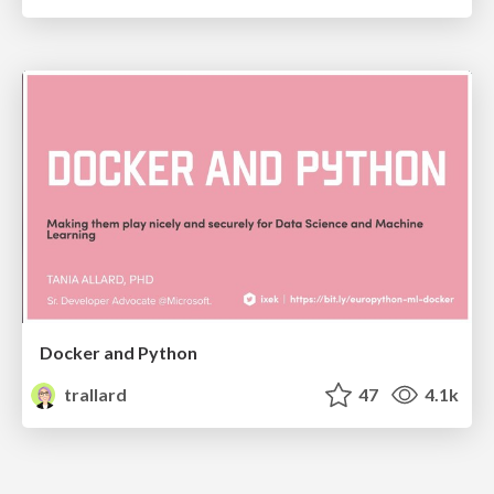
Docker and Python
trallard
47
4.1k