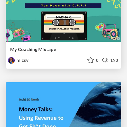
My Coaching Mixtape
mlcsv
0
190