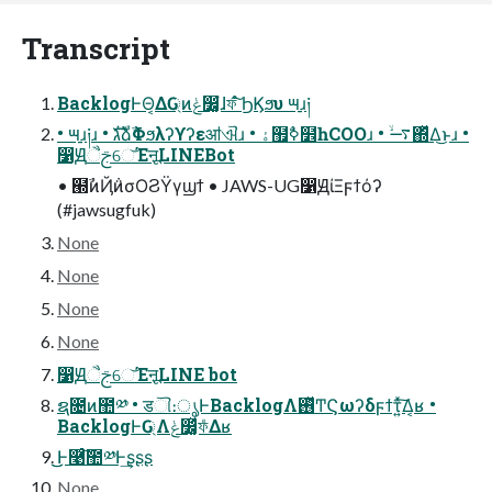
Transcript
BacklogͰΘ͔ΔԌ্ͷݟ෼͚ํɺফ͠ํ ϦϏϧυ ౻࡚ɹ༏
• ౻࡚ɹ༏ɹ • גࣜձࣾΦϧλʔϒʔεॴଐɹ • ۀ຿ࣥߦ໾һCOOɹ • ࠷ۙ΍ͬͯΔ͜ͱɹ •
෱Ԭࢢૈେ͝ΈऩूLINEBot
• ๭ࣾͷҊ݅ͷσΟϨΫγϣϯ • JAWS-UG෱ԬίΞϝϯόʔ
(#jawsugfuk)
None
None
None
None
෱Ԭࢢૈେ͝ΈऩूLINE bot
ຊ೔ͷ಺༰ • डୗ։ൃͰBacklogΛ࢖ͬͯͲ͏Ϛωʔδϝϯτ͍ͯ͠Δ͔ʁ •
BacklogͰԌ্Λݟ෼͚ͯফͤΔʁ
͜͜Ͱ࿩ͨ͠಺༰Ͱ͢ʂʂʂ
None