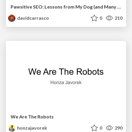
Pawsitive SEO: Lessons from My Dog (and Many Mistakes) on Thriving as a Consultant in the Age of AI
davidcarrasco
0
210
We Are The Robots
honzajavorek
0
290