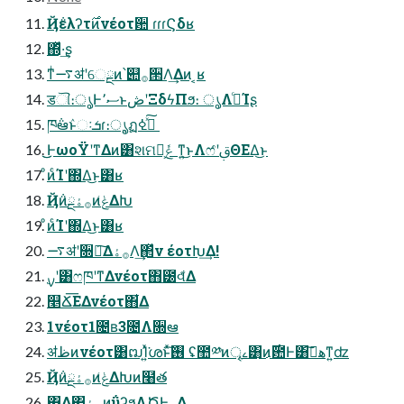
Ҋ݅ελʔτ࣌ͷνέοτ਺ ɾɾɾϚδʁ
΍ͬͯ·͢ʂ
ͳͥ࠷ॳʹେྔͷ՝୊࡞੒Λ͢Δͷ ͔ʁ
डୗ։ൃͰސ٬ͱڞʹΞδϟΠϧ։ ൃΛߦ͏ͨΊʂ
ཁ݅ఆٛͱઃܭɾ։ൃ͕ฏߦͯ͠ߦ ͏
͜͜ͰωοΫʹͳΔͷ͸શମ૾͕ݟ ͑ͳ͍͜ͱΛෆ҆ʹࢥΘΕΔ͜ͱ
ͦͷͨΊʹ΍Δ͜ͱ͸ʁ
Ҋ݅ͷ࡞ۀྔͷݟ͑ΔԽ
ͦͷͨΊʹ΍Δ͜ͱ͸ʁ
࠷ॳʹ૝ఆ͠͏Δ࡞ۀΛ͢΂ͯν έοτԽ͢Δ!
࣮ࡍʹ͸ෆཁʹͳΔνέοτ΋౰વ͋Δ
௥Ճ͞ΕΔνέοτ΋͋Δ
1νέοτ1೔ʙ3೔Λ૝ఆ
ॳظͷνέοτ͸ຒΊ͍ͯ͘ശͱͯ͠࢖͏ ʢ಺༰ͷৄࡉ͸͜ͷ࣌఺Ͱ͸هࡌ͠ͳ͍ʣ
Ҋ݅ͷ࡞ۀྔͷݟ͑ΔԽͷ໨త
΍Δ΂͖࡞ۀͷΰʔϧΛԾͰ࡞Δ