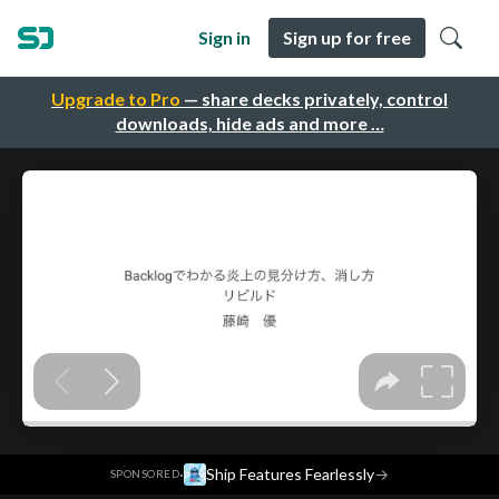
Sign in
Sign up for free
Upgrade to Pro
— share decks privately, control
downloads, hide ads and more …
·
Ship Features Fearlessly
→
SPONSORED