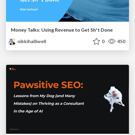
Money Talks: Using Revenue to Get Sh*t Done
nikkihalliwell
0
450