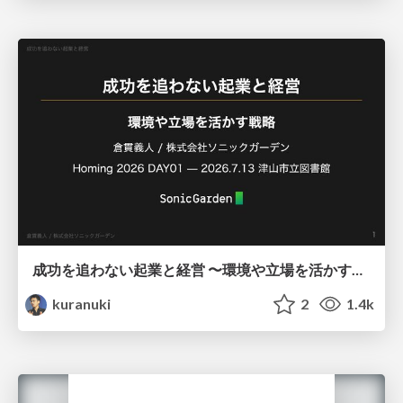
成功を追わない起業と経営 〜環境や立場を活かす戦略（Homing 2026）
kuranuki
2
1.4k