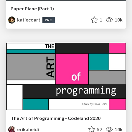
Paper Plane (Part 1)
katiecoart
1
10k
PRO
The Art of Programming - Codeland 2020
erikaheidi
57
14k