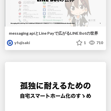
messaging apiとLine Payで広がるLINE Botの世界
yfujisaki
1
710