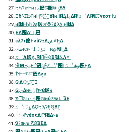
ϦϦʔε·Ͱͷ࡞ۀ೔ఔ͸શͯೖΕΔ
ΞδϟΠϧͳͷͰཁ͕݅ݻ·͍ͬͯͳ͍΋ͷ ΋͋Δ͕ɺ࡞Δ΂͖ػೳΛ૝ఆ͠ɺνέοτ Խ
͜ͷ࣌఺ͰϦϦʔε͕׬શʹΦʔόʔ͢Δ͜ ͱ΋͋Δ
͜ΕΛ΍Δͱྑ͍఺
ελʔτ࣌఺ͰͷΰʔϧΛڞ༗Ͱ͖Δ
ॳظͷஈ֊Ͱɺ։ൃػೳͷௐ੔͕Ͱ͖Δ
ػೳΛ࡟Δ͔ɺ૝ఆͨ͠ཁҼ͔Β௥ՃΛߦ͏ ͔
ਐΜͰ͍͘தͰͲ͏ͯ͠΋ೖΕ͍ͨػೳɺࣺ ͯͯ΋ྑ͍ػೳͷௐ੔͕Ͱ͖Δ
ͳͥ͜͜·Ͱ࠷ॳʹ΍Δͷ͔ʁ
Ԍ্Λൃੜͤ͞ͳ͍ͨΊ
Ԍ্͕ى͜Δͷେ͖ͳཁҼ͸ʁ
डୗଆͱൃ஫ଆͷΰʔϧͷೝࣝͷͣΕ
ػೳ։ൃʹ͓͚ΔϘϦϡʔϜ͕Θ͔Βͳ͍
࠷ॳʹνέοτΛొ࿥͢Δͱʁ
ΰʔϧͷೝࣝΛ͋ΘͤΒΕΔ
௥Ճɾมߋ͸౰વى͜Δ΋ͷͱͰ͖Δ