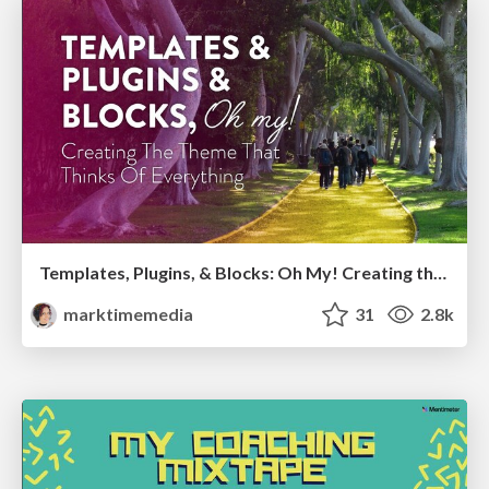
Templates, Plugins, & Blocks: Oh My! Creating the theme that thinks of everything
marktimemedia
31
2.8k